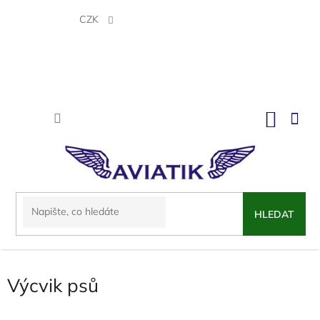
Přejít
na
CZK
obsah
NÁKU
KOŠÍK
HLEDAT
Výcvik psů