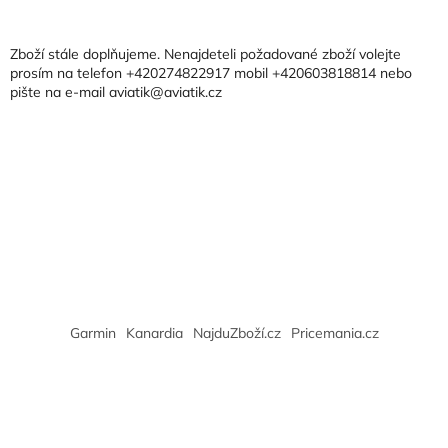
á
p
a
Zboží stále doplňujeme. Nenajdeteli požadované zboží volejte
t
prosím na telefon +420274822917 mobil +420603818814 nebo
pište na e-mail aviatik@aviatik.cz
í
Garmin
Kanardia
NajduZboží.cz
Pricemania.cz