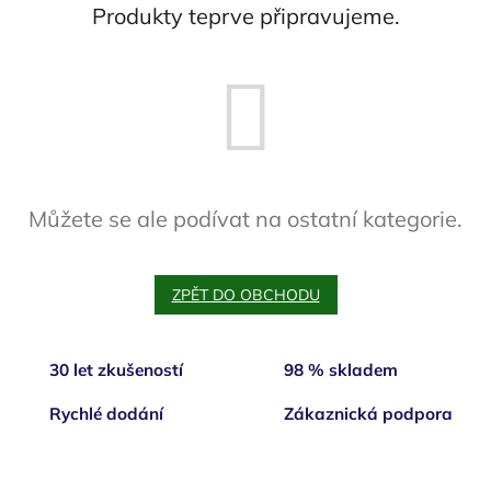
Produkty teprve připravujeme.
Můžete se ale podívat na ostatní kategorie.
ZPĚT DO OBCHODU
30 let zkušeností
98 % skladem
Rychlé dodání
Zákaznická podpora
Z