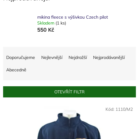
mikina fleece s výšivkou Czech pilot
Skladem
(1 ks)
550 Kč
Ř
a
Doporučujeme
Nejlevnější
Nejdražší
Nejprodávanější
z
e
Abecedně
n
í
p
OTEVŘÍT FILTR
r
o
V
Kód:
1110/M2
d
ý
u
p
k
i
t
s
ů