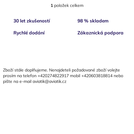
1
položek celkem
O
v
l
30 let zkušeností
98 % skladem
á
d
Rychlé dodání
Zákaznická podpora
a
c
í
Z
p
á
r
p
v
a
k
Zboží stále doplňujeme. Nenajdeteli požadované zboží volejte
t
y
prosím na telefon +420274822917 mobil +420603818814 nebo
v
pište na e-mail aviatik@aviatik.cz
í
ý
p
i
s
u