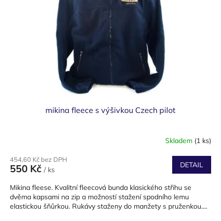
p
r
o
d
u
k
t
ů
mikina fleece s výšivkou Czech pilot
Skladem
(1 ks)
454,60 Kč bez DPH
DETAIL
550 Kč
/ ks
Mikina fleese. Kvalitní fleecová bunda klasického střihu se
dvěma kapsami na zip a možností stažení spodního lemu
elastickou šňůrkou. Rukávy staženy do manžety s pruženkou....