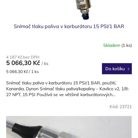
ů
Snímač tlaku paliva v karburátoru 15 PSI/1 BAR
Skladem
(1 ks)
4 187 Kč bez DPH
5 066,30 Kč
/ ks
Do košíku
Měrná
5 066,30 Kč / 1 ks
cena:
Snímač tlaku paliva v karburátoru 15 PSI/1 BAR, použití,
Kanardia, Dynon Snímač tlaku paliva/kapaliny – Kavlico v2, 1/8-
27 NPT, 15 PSI Používá se ve většině karburátorových...
Kód:
23721