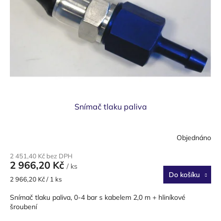
Snímač tlaku paliva
Objednáno
2 451,40 Kč bez DPH
2 966,20 Kč
/ ks
Do košíku
Měrná
2 966,20 Kč / 1 ks
cena:
Snímač tlaku paliva, 0-4 bar s kabelem 2,0 m + hliníkové
šroubení