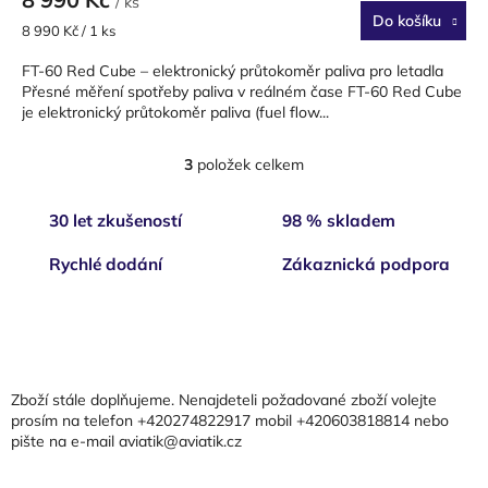
/ ks
Do košíku
Měrná
8 990 Kč / 1 ks
cena:
FT-60 Red Cube – elektronický průtokoměr paliva pro letadla
Přesné měření spotřeby paliva v reálném čase FT-60 Red Cube
je elektronický průtokoměr paliva (fuel flow...
3
položek celkem
O
v
l
30 let zkušeností
98 % skladem
á
d
Rychlé dodání
Zákaznická podpora
a
c
í
Z
p
á
r
p
v
a
k
Zboží stále doplňujeme. Nenajdeteli požadované zboží volejte
t
y
prosím na telefon +420274822917 mobil +420603818814 nebo
v
pište na e-mail aviatik@aviatik.cz
í
ý
p