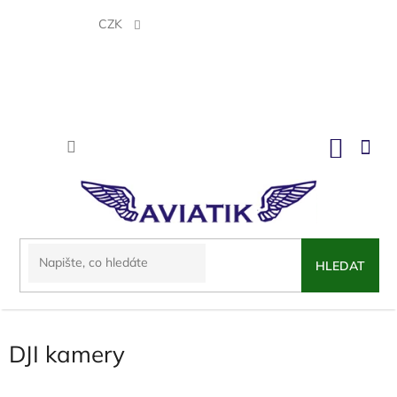
Přejít
na
CZK
obsah
NÁKU
KOŠÍK
HLEDAT
DJI kamery