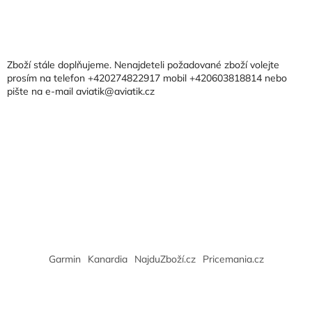
Z
á
p
a
Zboží stále doplňujeme. Nenajdeteli požadované zboží volejte
t
prosím na telefon +420274822917 mobil +420603818814 nebo
pište na e-mail aviatik@aviatik.cz
í
Garmin
Kanardia
NajduZboží.cz
Pricemania.cz