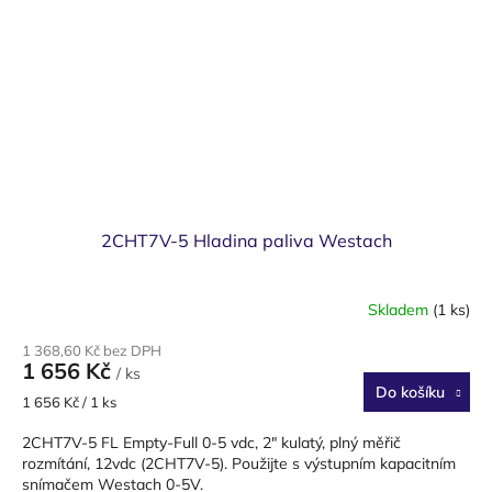
2CHT7V-5 Hladina paliva Westach
Skladem
(1 ks)
1 368,60 Kč bez DPH
1 656 Kč
/ ks
Do košíku
Měrná
1 656 Kč / 1 ks
cena:
2CHT7V-5 FL Empty-Full 0-5 vdc, 2" kulatý, plný měřič
rozmítání, 12vdc (2CHT7V-5). Použijte s výstupním kapacitním
snímačem Westach 0-5V.