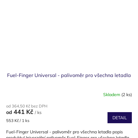
Fuel-Finger Universal - palivoměr pro všechna letadla
Skladem
(2 ks)
od 364,50 Kč bez DPH
441 Kč
od
/ ks
DETAIL
Měrná
553 Kč / 1 ks
cena:
Fuel-Finger Universal - palivoměr pro všechna letadla popis
produktuUniverzální palivoměr Fuel-Finger pro všechna letadla