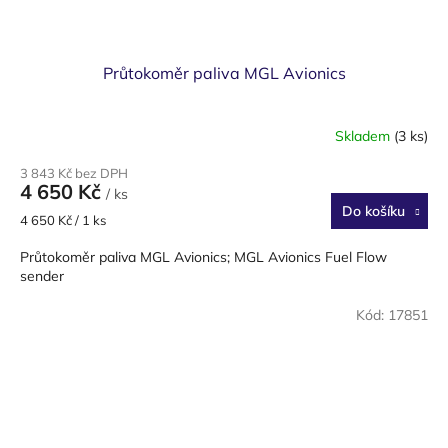
Průtokoměr paliva MGL Avionics
Skladem
(3 ks)
3 843 Kč bez DPH
4 650 Kč
/ ks
Do košíku
Měrná
4 650 Kč / 1 ks
cena:
Průtokoměr paliva MGL Avionics; MGL Avionics Fuel Flow
sender
Kód:
17851