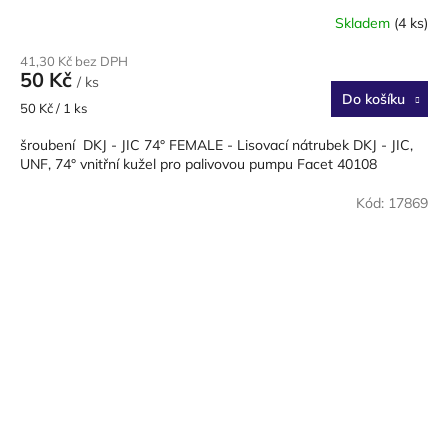
Skladem
(4 ks)
41,30 Kč bez DPH
50 Kč
/ ks
Do košíku
Měrná
50 Kč / 1 ks
cena:
šroubení DKJ - JIC 74° FEMALE - Lisovací nátrubek DKJ - JIC,
UNF, 74° vnitřní kužel pro palivovou pumpu Facet 40108
Kód:
17869