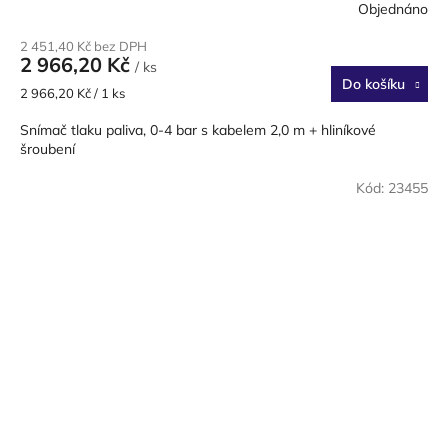
Objednáno
2 451,40 Kč bez DPH
2 966,20 Kč
/ ks
Do košíku
Měrná
2 966,20 Kč / 1 ks
cena:
Snímač tlaku paliva, 0-4 bar s kabelem 2,0 m + hliníkové
šroubení
Kód:
23455