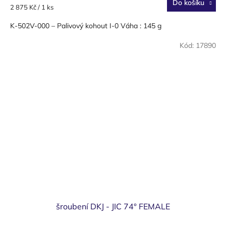
Do košíku
Měrná
2 875 Kč / 1 ks
cena:
K-502V-000 – Palivový kohout I-0 Váha : 145 g
Kód:
17890
šroubení DKJ - JIC 74° FEMALE