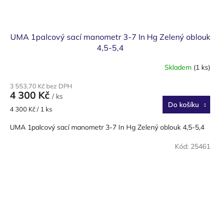
UMA 1palcový sací manometr 3-7 In Hg Zelený oblouk
4,5-5,4
Skladem
(1 ks)
3 553,70 Kč bez DPH
4 300 Kč
/ ks
Do košíku
Měrná
4 300 Kč / 1 ks
cena:
UMA 1palcový sací manometr 3-7 In Hg Zelený oblouk 4,5-5,4
Kód:
25461