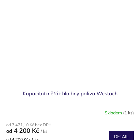
Kapacitní měřák hladiny paliva Westach
Skladem
(1 ks)
od 3 471,10 Kč bez DPH
4 200 Kč
od
/ ks
DETAIL
Měrná
od 4 200 Kč / 1 ks