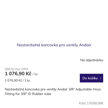
Nastavitelná koncovka pro ventily Andair
Na objednávku
890 Kč bez DPH
1 076,90 Kč
/ ks
Do košíku
Měrná
1 076,90 Kč / 1 ks
cena:
Nastavitelná koncovka pro ventily Andair 3/8" Adjustable Hose
Fitting for 3/8" ID Rubber tube
Kód:
17636/396