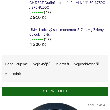
CHT/EGT Duální teploměr 2-1/4 Měřič 50-3750C
/ 375-9250C
Skladem
(2 ks)
2 910 Kč
UMA 1palcový sací manometr 3-7 In Hg Zelený
oblouk 4,5-5,4
Skladem
(1 ks)
4 300 Kč
Ř
a
Doporučujeme
Nejlevnější
Nejdražší
Nejprodávanější
z
e
Abecedně
n
í
p
OTEVŘÍT FILTR
r
o
V
Kód:
25494
d
ý