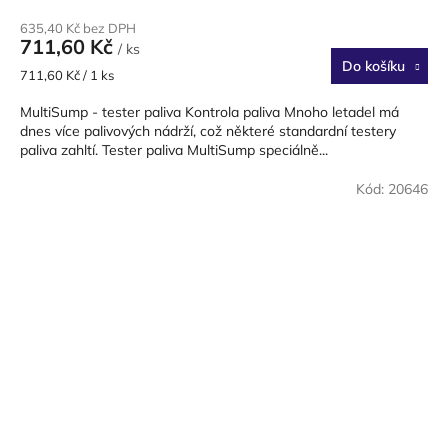
635,40 Kč bez DPH
711,60 Kč
/ ks
Do košíku
Měrná
711,60 Kč / 1 ks
cena:
MultiSump - tester paliva Kontrola paliva Mnoho letadel má
dnes více palivových nádrží, což některé standardní testery
paliva zahltí. Tester paliva MultiSump speciálně...
Kód:
20646