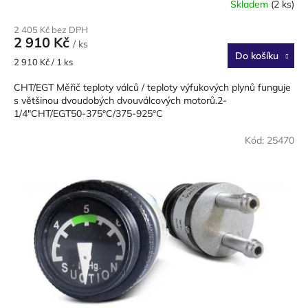
Skladem
(2 ks)
2 405 Kč bez DPH
2 910 Kč
/ ks
Do košíku
Měrná
2 910 Kč / 1 ks
cena:
CHT/EGT Měřič teploty válců / teploty výfukových plynů funguje
s většinou dvoudobých dvouválcových motorů.2-
1/4"CHT/EGT50-375°C/375-925°C
Kód:
25470