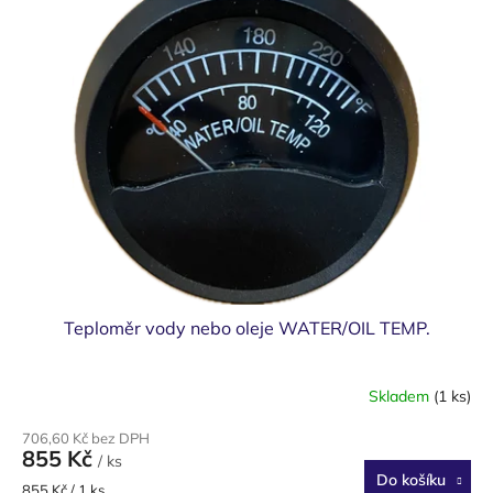
u
p
k
i
t
s
ů
p
r
o
d
u
k
t
ů
Teploměr vody nebo oleje WATER/OIL TEMP.
Skladem
(1 ks)
706,60 Kč bez DPH
855 Kč
/ ks
Do košíku
Měrná
855 Kč / 1 ks