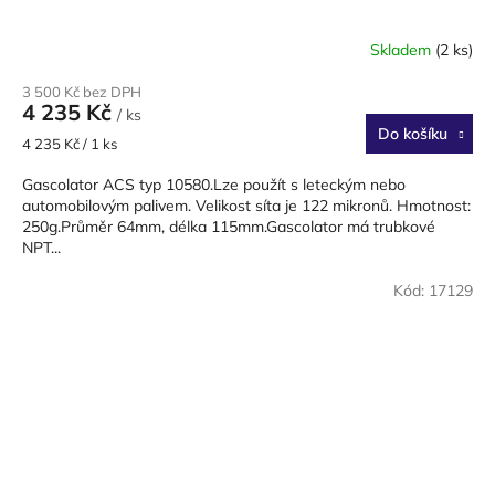
Skladem
(2 ks)
3 500 Kč bez DPH
4 235 Kč
/ ks
Do košíku
Měrná
4 235 Kč / 1 ks
cena:
Gascolator ACS typ 10580.Lze použít s leteckým nebo
automobilovým palivem. Velikost síta je 122 mikronů. Hmotnost:
250g.Průměr 64mm, délka 115mm.Gascolator má trubkové
NPT...
Kód:
17129