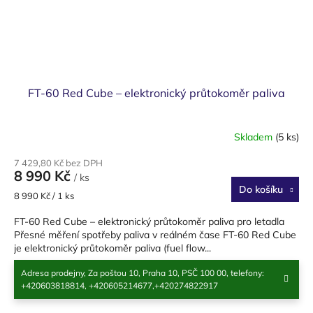
FT-60 Red Cube – elektronický průtokoměr paliva
Skladem
(5 ks)
7 429,80 Kč bez DPH
8 990 Kč
/ ks
Do košíku
Měrná
8 990 Kč / 1 ks
cena:
FT-60 Red Cube – elektronický průtokoměr paliva pro letadla
Přesné měření spotřeby paliva v reálném čase FT-60 Red Cube
je elektronický průtokoměr paliva (fuel flow...
Adresa prodejny, Za poštou 10, Praha 10, PSČ 100 00, telefony:
Kód:
13065
+420603818814, +420605214677,+420274822917