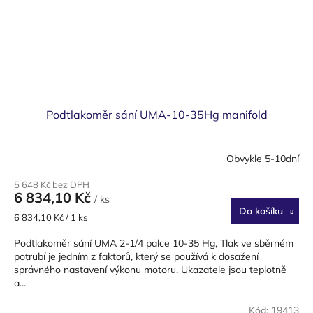
Podtlakoměr sání UMA-10-35Hg manifold
Obvykle 5-10dní
5 648 Kč bez DPH
6 834,10 Kč
/ ks
Do košíku
Měrná
6 834,10 Kč / 1 ks
cena:
Podtlakoměr sání UMA 2-1/4 palce 10-35 Hg, Tlak ve sběrném
potrubí je jedním z faktorů, který se používá k dosažení
správného nastavení výkonu motoru. Ukazatele jsou teplotně
a...
Kód:
19413