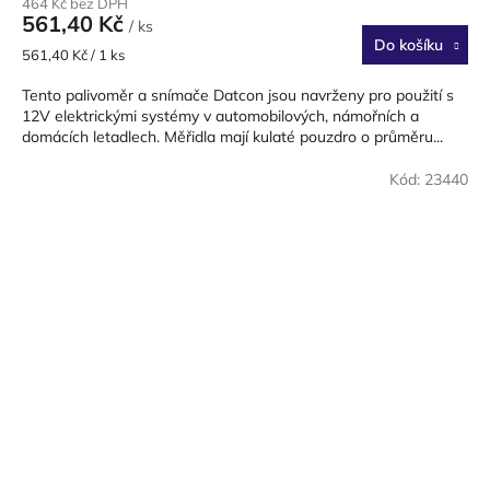
464 Kč bez DPH
561,40 Kč
/ ks
Do košíku
Měrná
561,40 Kč / 1 ks
cena:
Tento palivoměr a snímače Datcon jsou navrženy pro použití s ​​
12V elektrickými systémy v automobilových, námořních a
domácích letadlech. Měřidla mají kulaté pouzdro o průměru...
Kód:
23440