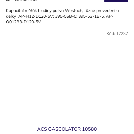
cena:
Kapacitní měřák hladiny paliva Westach, různé provedení a
délky AP-H12-D120-5V; 395-5SB-5; 395-5S-1B-5, AP-
Q012B3-D120-5V
Kód:
17237
ACS GASCOLATOR 10580