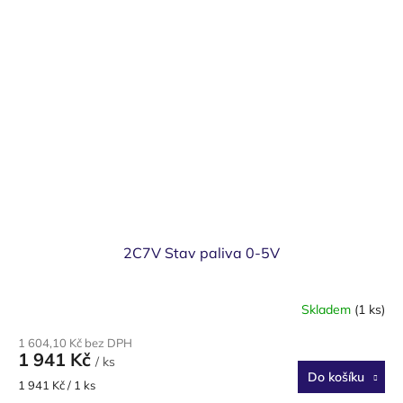
2C7V Stav paliva 0-5V
Skladem
(1 ks)
1 604,10 Kč bez DPH
1 941 Kč
/ ks
Do košíku
Měrná
1 941 Kč / 1 ks
cena: