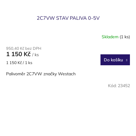
2C7VW STAV PALIVA 0-5V
Skladem
(1 ks)
950,40 Kč bez DPH
1 150 Kč
/ ks
Do košíku
Měrná
1 150 Kč / 1 ks
cena:
Palivoměr 2C7VW značky Westach
Kód:
23452