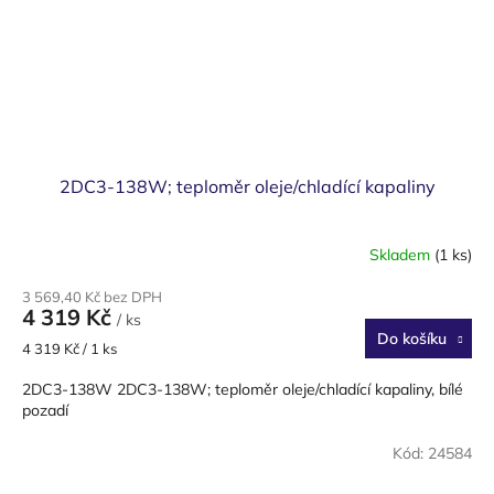
2DC3-138W; teploměr oleje/chladící kapaliny
Skladem
(1 ks)
3 569,40 Kč bez DPH
4 319 Kč
/ ks
Do košíku
Měrná
4 319 Kč / 1 ks
cena:
2DC3-138W 2DC3-138W; teploměr oleje/chladící kapaliny, bílé
pozadí
Kód:
24584