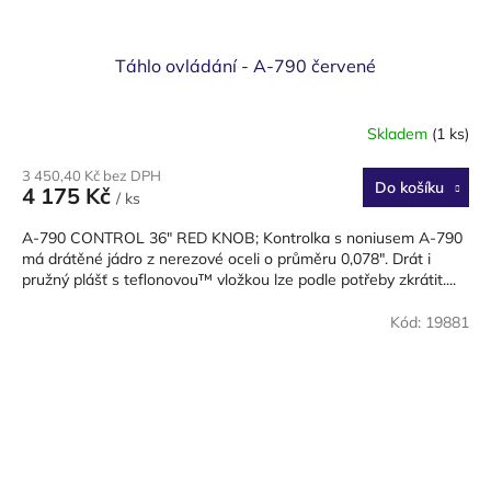
Táhlo ovládání - A-790 červené
Skladem
(1 ks)
3 450,40 Kč bez DPH
Do košíku
4 175 Kč
/ ks
A-790 CONTROL 36" RED KNOB; Kontrolka s noniusem A-790
má drátěné jádro z nerezové oceli o průměru 0,078". Drát i
pružný plášť s teflonovou™ vložkou lze podle potřeby zkrátit....
Kód:
19881