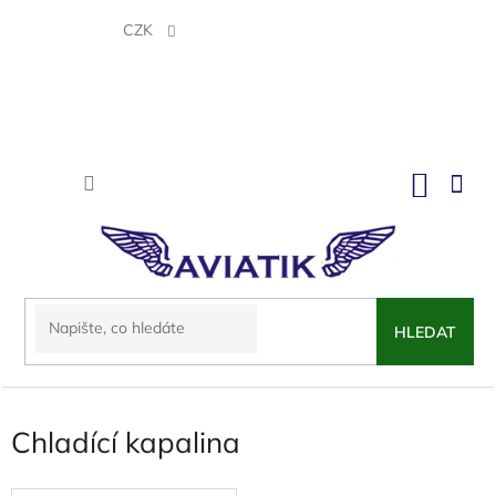
Přejít
na
CZK
obsah
NÁKU
KOŠÍK
HLEDAT
Chladící kapalina