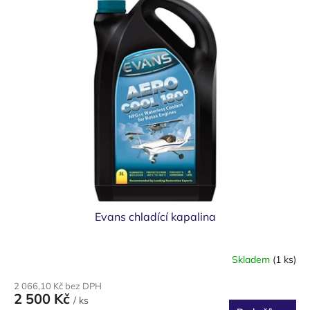
d
ý
u
p
k
i
t
s
ů
p
r
o
d
u
k
t
ů
Evans chladící kapalina
Skladem
(1 ks)
2 066,10 Kč bez DPH
2 500 Kč
/ ks