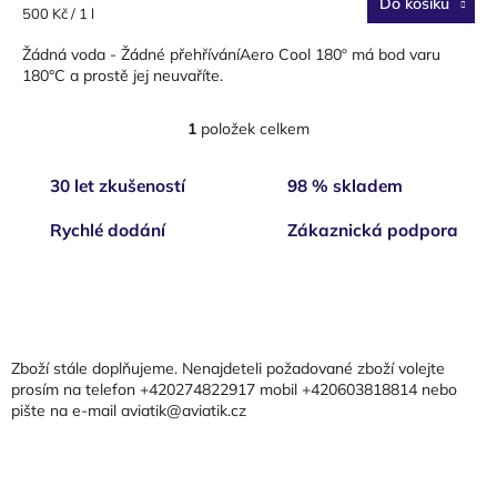
Do košíku
Měrná
500 Kč / 1 l
cena:
Žádná voda - Žádné přehříváníAero Cool 180º má bod varu
180°C a prostě jej neuvaříte.
1
položek celkem
O
v
l
30 let zkušeností
98 % skladem
á
d
Rychlé dodání
Zákaznická podpora
a
c
í
Z
p
á
r
p
v
a
k
Zboží stále doplňujeme. Nenajdeteli požadované zboží volejte
t
y
prosím na telefon +420274822917 mobil +420603818814 nebo
v
pište na e-mail aviatik@aviatik.cz
í
ý
p
i
s