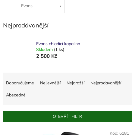
Evans
Nejprodávanější
Evans chladící kapalina
Skladem
(1 ks)
2 500 Kč
Ř
a
Doporučujeme
Nejlevnější
Nejdražší
Nejprodávanější
z
e
Abecedně
n
í
p
OTEVŘÍT FILTR
r
o
V
Kód:
6181