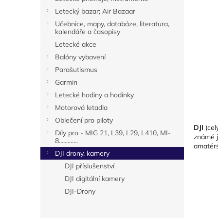
n
Letecký bazar; Air Bazaar
e
Učebnice, mapy, databáze, literatura,
l
kalendáře a časopisy
Letecké akce
Balóny vybavení
Parašutismus
Garmin
Letecké hodiny a hodinky
Motorová letadla
Oblečení pro piloty
DJI
(ce
Díly pro - MIG 21, L39, L29, L410, MI-
známé j
8.............
amatérs
DJI drony, kamery
DJI příslušenství
DJI digitální kamery
DJI-Drony