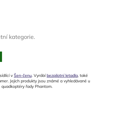
tní kategorie.
sídlící v
Šen-čenu
. Vyrábí
bezpilotní letadla
, také
kamer. Jejich produkty jsou známé a vyhledávané u
sou quadkoptéry řady Phantom.