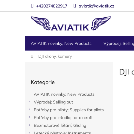
Přejít
+420274822917
aviatik@aviatik.cz
na
obsah
AVIATIK novinky; New Products
Výprodej; Sellin
Domů
DJI drony, kamery
P
DJI 
o
Přeskočit
s
Kategorie
kategorie
t
r
AVIATIK novinky; New Products
a
Výprodej; Selling out
n
Potřeby pro piloty; Supplies for pilots
n
í
Potřeby pro letadla; for aircraft
p
Bezmotorové létání; Gliding
a
Letecké přístroje; Instruments