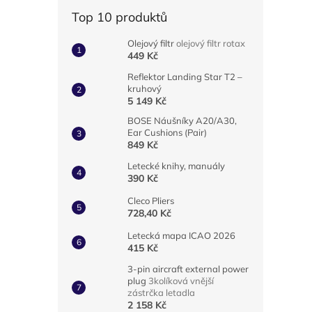
Top 10 produktů
Olejový filtr
olejový filtr rotax
449 Kč
Reflektor Landing Star T2 –
kruhový
5 149 Kč
BOSE Náušníky A20/A30,
Ear Cushions (Pair)
849 Kč
Letecké knihy, manuály
390 Kč
Cleco Pliers
728,40 Kč
Letecká mapa ICAO 2026
415 Kč
3-pin aircraft external power
plug
3kolíková vnější
zástrčka letadla
2 158 Kč