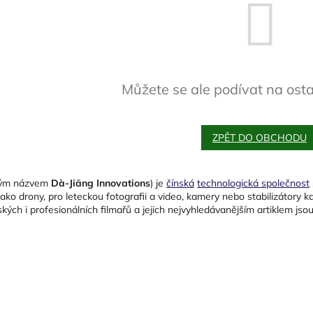
Můžete se ale podívat na osta
ZPĚT DO OBCHODU
lým názvem
Dà-Jiāng Innovations
) je
čínská
technologická společnost
ako drony, pro leteckou fotografii a video, kamery nebo stabilizátory 
kých i profesionálních filmařů a jejich nejvyhledávanějším artiklem j