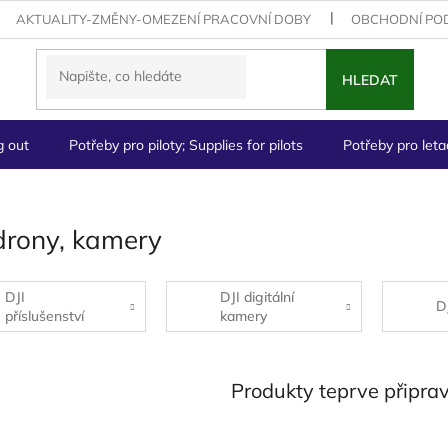
AKTUALITY-ZMĚNY-OMEZENÍ PRACOVNÍ DOBY
OBCHODNÍ PO
HLEDAT
g out
Potřeby pro piloty; Supplies for pilots
Potřeby pro letad
drony, kamery
DJI
DJI digitální
D
příslušenství
kamery
Produkty teprve připra