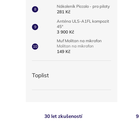
Nákoleník Piccolo - pro piloty
281 Kč
Anténa ULS-A1FL kompozit
45°
3 900 Kč
Muf Molitan na mikrofon
Molitan na mikrofon
149 Kč
Toplist
30 let zkušeností
9
Z