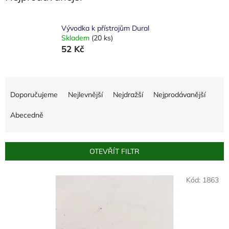
Vývodka k přístrojům Dural
Skladem
(20 ks)
52 Kč
Ř
a
Doporučujeme
Nejlevnější
Nejdražší
Nejprodávanější
z
e
Abecedně
n
í
p
OTEVŘÍT FILTR
r
o
V
Kód:
1863
d
ý
u
p
k
i
t
s
ů