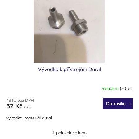
p
r
o
d
u
k
t
ů
Vývodka k přístrojům Dural
Skladem
(20 ks)
43 Kč bez DPH
Do košíku
52 Kč
/ ks
vývodka, materiál dural
1
položek celkem
O