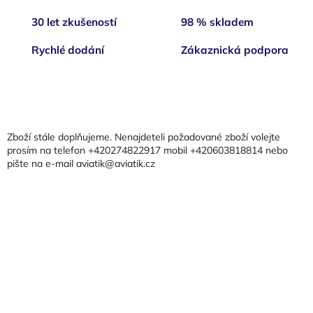
v
l
30 let zkušeností
98 % skladem
á
d
Rychlé dodání
Zákaznická podpora
a
c
í
Z
p
á
r
p
v
a
k
Zboží stále doplňujeme. Nenajdeteli požadované zboží volejte
t
y
prosím na telefon +420274822917 mobil +420603818814 nebo
v
pište na e-mail aviatik@aviatik.cz
í
ý
p
i
s
u