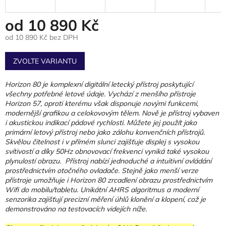
od
10 890 Kč
od
10 890 Kč
bez DPH
Měrná
cena:
ZVOLTE VARIANTU
Horizon 80 je komplexní digitální letecký přístroj poskytující
všechny potřebné letové údaje. Vychází z menšího přístroje
Horizon 57, oproti kterému však disponuje novými funkcemi,
modernější grafikou a celokovovým tělem. Nově je přístroj vybaven
i akustickou indikací pádové rychlosti. Můžete jej použít jako
primární letový přístroj nebo jako zálohu konvenčních přístrojů.
Skvělou čitelnost i v přímém slunci zajišťuje displej s vysokou
svítivostí a díky 50Hz obnovovací frekvenci vyniká také vysokou
plynulostí obrazu. Přístroj nabízí jednoduché a intuitivní ovládání
prostřednictvím otočného ovladače. Stejně jako menší verze
přístroje umožňuje i Horizon 80 zrcadlení obrazu prostřednictvím
Wifi do mobilu/tabletu. Unikátní AHRS algoritmus a moderní
senzorika zajišťují precizní měření úhlů klonění a klopení, což je
demonstrováno na testovacích videjích níže.