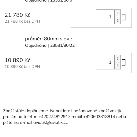
21 780 Kč
Do 
21 780 Kč bez DPH
průměr: 80mm slave
Objednáno
| 23581/80M2
10 890 Kč
Do 
10 890 Kč bez DPH
Z
á
p
a
Zboží stále doplňujeme. Nenajdeteli požadované zboží volejte
t
prosím na telefon +420274822917 mobil +420603818814 nebo
pište na e-mail aviatik@aviatik.cz
í