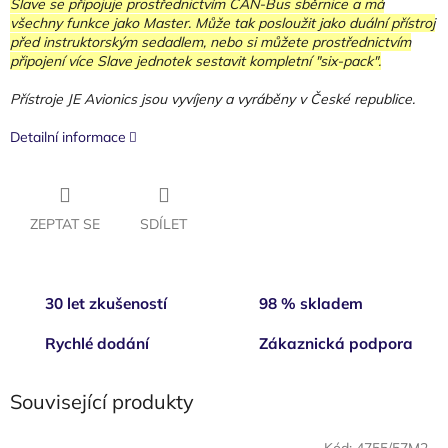
Slave se připojuje prostřednictvím CAN-Bus sběrnice a má
všechny funkce jako Master. Může tak posloužit jako duální přístroj
před instruktorským sedadlem, nebo si můžete prostřednictvím
připojení více Slave jednotek sestavit kompletní "six-pack".
Přístroje JE Avionics jsou vyvíjeny a vyráběny v České republice.
Detailní informace
ZEPTAT SE
SDÍLET
30 let zkušeností
98 % skladem
Rychlé dodání
Zákaznická podpora
Související produkty