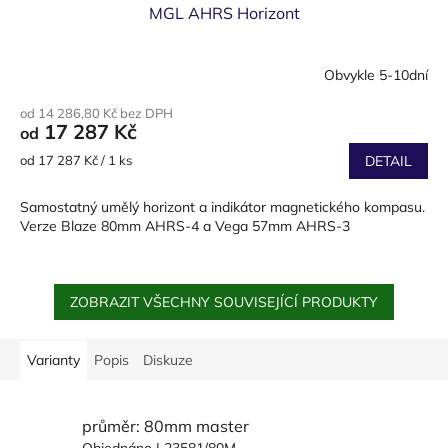
MGL AHRS Horizont
Obvykle 5-10dní
od 14 286,80 Kč bez DPH
17 287 Kč
od
Měrná
od 17 287 Kč / 1 ks
DETAIL
cena:
Samostatný umělý horizont a indikátor magnetického kompasu.
Verze Blaze 80mm AHRS-4 a Vega 57mm AHRS-3
ZOBRAZIT VŠECHNY SOUVISEJÍCÍ PRODUKTY
Varianty
Popis
Diskuze
průměr: 80mm master
Objednáno
| 23581/80M