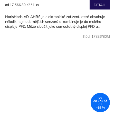
3,0
Měrná
od 17 566,80 Kč / 1 ks
DETAIL
z
cena:
5
HorisHoris AD-AHRS je elektronické zařízení, které obsahuje
hvězdiček.
několik nejmodernějších senzorů a kombinuje je do malého
displeje PFD. Může sloužit jako samostatný displej PFD a...
Kód:
17836/80M
od
20 271 Kč
až
–19 %