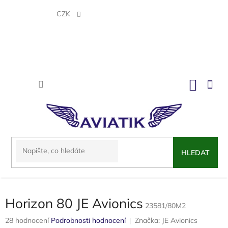
Přejít
na
CZK
obsah
NÁKU
KOŠÍK
HLEDAT
Horizon 80 JE Avionics
23581/80M2
Průměrné
28 hodnocení
Podrobnosti hodnocení
Značka:
JE Avionics