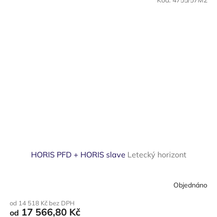
Kód:
4755/57M2
HORIS PFD + HORIS slave
Letecký horizont
Objednáno
Průměrné
hodnocení
od 14 518 Kč bez DPH
produktu
17 566,80 Kč
od
je