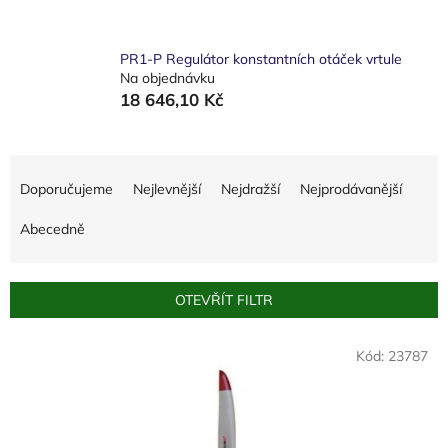
PR1-P Regulátor konstantních otáček vrtule
Na objednávku
18 646,10 Kč
Ř
a
Doporučujeme
Nejlevnější
Nejdražší
Nejprodávanější
z
e
Abecedně
n
í
p
OTEVŘÍT FILTR
r
o
V
Kód:
23787
d
ý
u
p
k
i
t
s