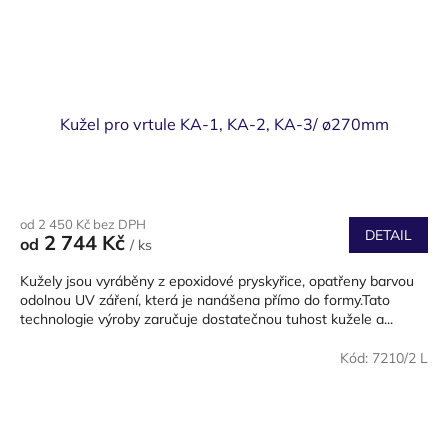
Kužel pro vrtule KA-1, KA-2, KA-3/ ø270mm
od 2 450 Kč bez DPH
DETAIL
2 744 Kč
od
/ ks
Kužely jsou vyráběny z epoxidové pryskyřice, opatřeny barvou
odolnou UV záření, která je nanášena přímo do formy.Tato
technologie výroby zaručuje dostatečnou tuhost kužele a...
Kód:
7210/2 L