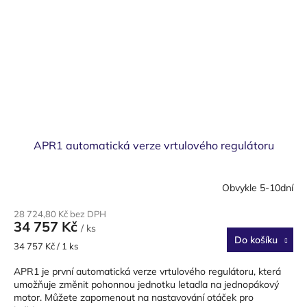
APR1 automatická verze vrtulového regulátoru
Obvykle 5-10dní
28 724,80 Kč bez DPH
34 757 Kč
/ ks
Do košíku
Měrná
34 757 Kč / 1 ks
cena:
APR1 je první automatická verze vrtulového regulátoru, která
umožňuje změnit pohonnou jednotku letadla na jednopákový
motor. Můžete zapomenout na nastavování otáček pro