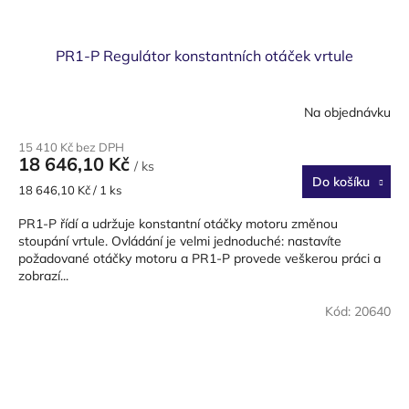
PR1-P Regulátor konstantních otáček vrtule
Na objednávku
15 410 Kč bez DPH
18 646,10 Kč
/ ks
Do košíku
Měrná
18 646,10 Kč / 1 ks
cena:
PR1-P řídí a udržuje konstantní otáčky motoru změnou
stoupání vrtule. Ovládání je velmi jednoduché: nastavíte
požadované otáčky motoru a PR1-P provede veškerou práci a
zobrazí...
Kód:
20640