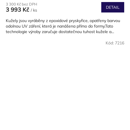
3 300 Kč bez DPH
DETAIL
3 993 Kč
/ ks
Kužely jsou vyráběny z epoxidové pryskyřice, opatřeny barvou
odolnou UV záření, která je nanášena přímo do formy.Tato
technologie výroby zaručuje dostatečnou tuhost kužele a...
Kód:
7216