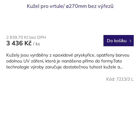
Kužel pro vrtule/ ø270mm bez výřezů
2 839,70 Kč bez DPH
Do košíku
3 436 Kč
/ ks
Kužely jsou vyráběny z epoxidové pryskyřice, opatřeny barvou
odolnou UV záření, která je nanášena přímo do formy.Tato
technologie výroby zaručuje dostatečnou tuhost kužele a...
Kód:
7213/3 L