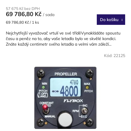
57 675 Kč bez DPH
69 786,80 Kč
/ sada
Do košíku
Měrná
69 786,80 Kč / 1 ks
cena:
Nejchytřejší vyvažovač vrtulí ve své tříděVynakládáte spoustu
času a peněz na to, aby vaše letadlo bylo ve skvělé kondici.
Znáte každý centimetr svého letadla a velmi vám záleží...
Kód:
22125