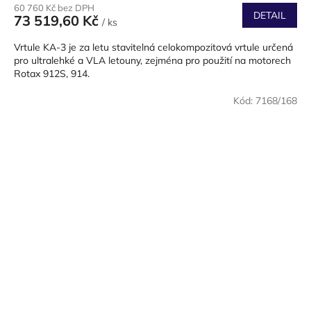
60 760 Kč bez DPH
DETAIL
73 519,60 Kč
/ ks
Vrtule KA-3 je za letu stavitelná celokompozitová vrtule určená
pro ultralehké a VLA letouny, zejména pro použití na motorech
Rotax 912S, 914.
Kód:
7168/168