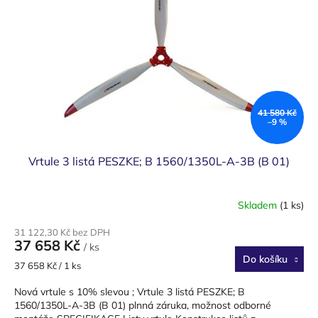
ů
p
r
o
d
u
k
t
ů
41 580 Kč
–9 %
Vrtule 3 listá PESZKE; B 1560/1350L-A-3B (B 01)
Skladem
(1 ks)
31 122,30 Kč bez DPH
37 658 Kč
/ ks
Do košíku
Měrná
37 658 Kč / 1 ks
cena:
Nová vrtule s 10% slevou ; Vrtule 3 listá PESZKE; B
1560/1350L-A-3B (B 01) plnná záruka, možnost odborné