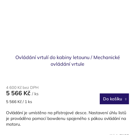
Ovládání vrtulí do kabiny letounu / Mechanické
ovládání vrtule
4 600 Kč bez DPH
5 566 Kč
/ ks
Do košíku
Měrná
5 566 Kč / 1 ks
cena:
Ovládání je umístěno na přístrojové desce. Nastavení úhlu listů
je prováděno pomocí bowdenu spojeného s pákou ovládání na
motoru.