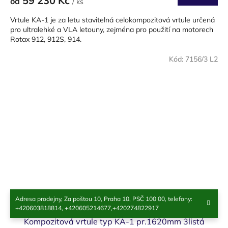
59 230 Kč
od
/ ks
Vrtule KA-1 je za letu stavitelná celokompozitová vrtule určená
pro ultralehké a VLA letouny, zejména pro použití na motorech
Rotax 912, 912S, 914.
Kód:
7156/3 L2
Adresa prodejny, Za poštou 10, Praha 10, PSČ 100 00, telefony:
+420603818814, +420605214677,+420274822917
Kompozitová vrtule typ KA-1 pr.1620mm 3listá