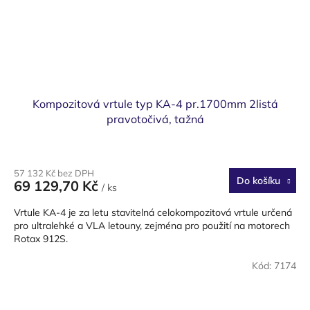
Kompozitová vrtule typ KA-4 pr.1700mm 2listá
pravotočivá, tažná
57 132 Kč bez DPH
Do košíku
69 129,70 Kč
/ ks
Vrtule KA-4 je za letu stavitelná celokompozitová vrtule určená
pro ultralehké a VLA letouny, zejména pro použití na motorech
Rotax 912S.
Kód:
7174