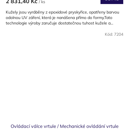
2 831,40 Kč
/ ks
Kužely jsou vyráběny z epoxidové pryskyřice, opatřeny barvou
odolnou UV záření, která je nanášena přímo do formy.Tato
technologie výroby zaručuje dostatečnou tuhost kužele a...
Kód:
7204
Ovládací válce vrtule / Mechanické ovládání vrtule