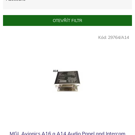
n
í
p
OTEVŘÍT FILTR
r
o
V
Kód:
29764/A14
d
ý
u
p
k
i
t
s
ů
p
r
o
d
u
k
t
ů
MGL Avionics A16 a A14 Audio Panel and Intercom