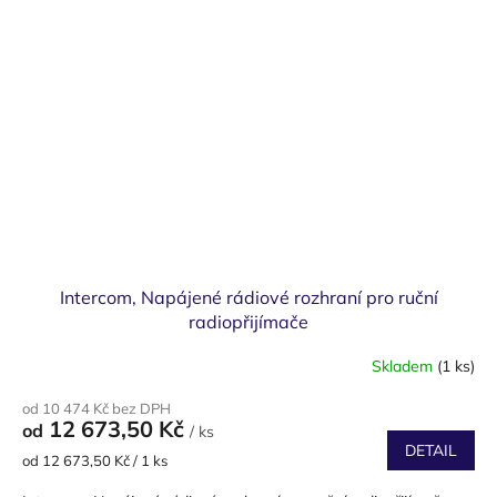
Intercom, Napájené rádiové rozhraní pro ruční
radiopřijímače
Skladem
(1 ks)
od 10 474 Kč bez DPH
12 673,50 Kč
od
/ ks
DETAIL
Měrná
od 12 673,50 Kč / 1 ks
cena: