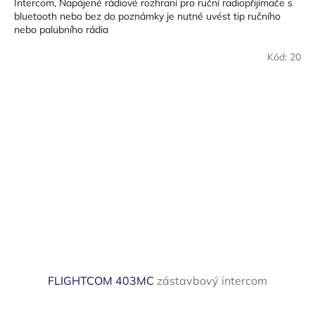
Intercom, Napájené rádiové rozhraní pro ruční radiopřijímače s
bluetooth nebo bez do poznámky je nutné uvést tip ručního
nebo palubního rádia
Kód:
20
FLIGHTCOM 403MC
zástavbový intercom