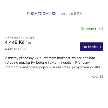
FLIGHTCOM IISX
Intercom II SX
Skladem
(1 ks)
3 676,90 Kč bez DPH
4 449 Kč
/ ks
Do košíku
Měrná
4 449 Kč / 1 ks
cena:
2-místný přenosný VOX intercom možnost izolace copilota
vstup na muziku 9V baterie i externí napájení Přenosný
intercom s možnosí zapojení 2-4 sluchátek. Je vybaven vlastní...
Kód:
18