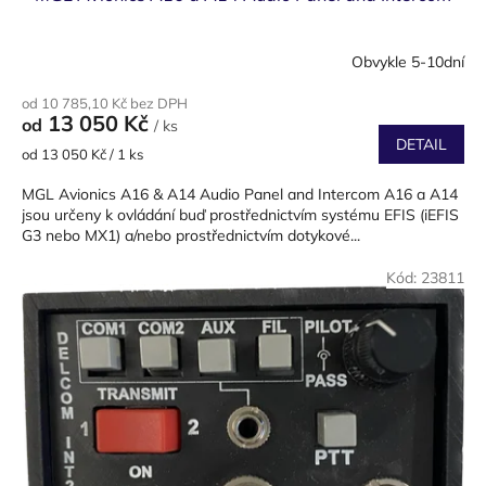
Obvykle 5-10dní
od 10 785,10 Kč bez DPH
13 050 Kč
od
/ ks
DETAIL
Měrná
od 13 050 Kč / 1 ks
cena:
MGL Avionics A16 & A14 Audio Panel and Intercom A16 a A14
jsou určeny k ovládání buď prostřednictvím systému EFIS (iEFIS
G3 nebo MX1) a/nebo prostřednictvím dotykové...
Kód:
23811