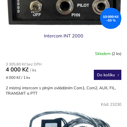
13 000 Kč
–69 %
Intercom INT 2000
Skladem
(2 ks)
3 305,80 Kč bez DPH
4 000 Kč
/ ks
Do košíku
Měrná
4 000 Kč / 1 ks
cena:
2 místný intercom s plným ovládáním Com1, Com2, AUX, FIL,
TRANSMIT a PTT
Kód:
23230