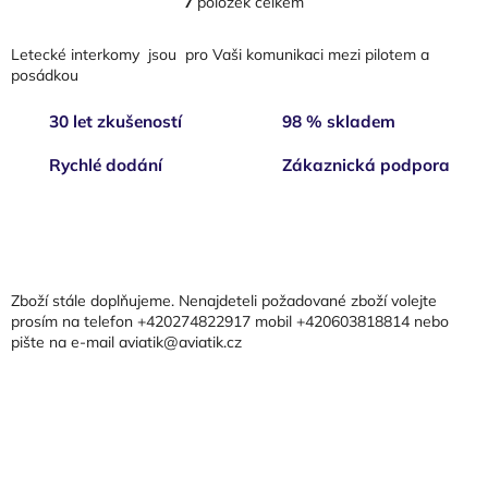
7
položek celkem
O
v
l
Letecké interkomy jsou pro Vaši komunikaci mezi pilotem a
á
posádkou
d
a
30 let zkušeností
98 % skladem
c
í
Rychlé dodání
Zákaznická podpora
p
r
v
Z
k
á
y
p
v
a
ý
Zboží stále doplňujeme. Nenajdeteli požadované zboží volejte
t
p
prosím na telefon +420274822917 mobil +420603818814 nebo
i
pište na e-mail aviatik@aviatik.cz
í
s
u