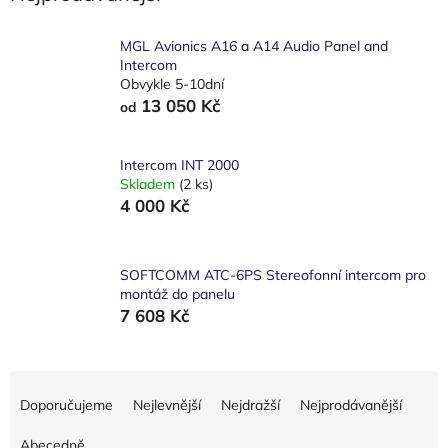
MGL Avionics A16 a A14 Audio Panel and
Intercom
Obvykle 5-10dní
13 050 Kč
od
Intercom INT 2000
Skladem
(2 ks)
4 000 Kč
SOFTCOMM ATC-6PS Stereofonní intercom pro
montáž do panelu
7 608 Kč
Ř
a
Doporučujeme
Nejlevnější
Nejdražší
Nejprodávanější
z
e
Abecedně