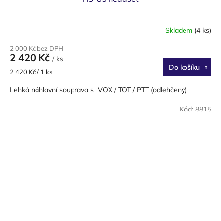
Skladem
(4 ks)
2 000 Kč bez DPH
2 420 Kč
/ ks
Do košíku
Měrná
2 420 Kč / 1 ks
cena:
Lehká náhlavní souprava s VOX / TOT / PTT (odlehčený)
Kód:
8815