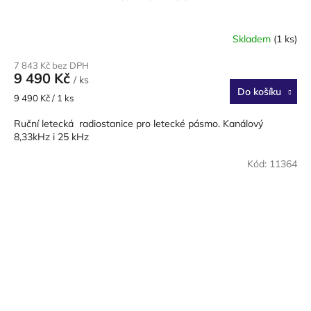
Skladem
(1 ks)
7 843 Kč bez DPH
9 490 Kč
/ ks
Do košíku
Měrná
9 490 Kč / 1 ks
cena:
Ruční letecká radiostanice pro letecké pásmo. Kanálový
8,33kHz i 25 kHz
Kód:
11364