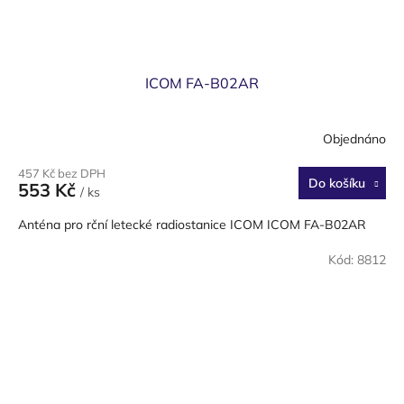
ICOM FA-B02AR
Objednáno
Průměrné
hodnocení
457 Kč bez DPH
produktu
Do košíku
553 Kč
/ ks
je
2,7
Anténa pro rční letecké radiostanice ICOM ICOM FA-B02AR
z
5
Kód:
8812
hvězdiček.