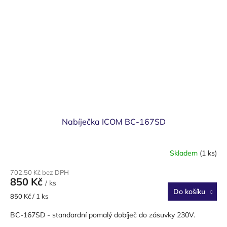
Nabíječka ICOM BC-167SD
Skladem
(1 ks)
702,50 Kč bez DPH
850 Kč
/ ks
Do košíku
Měrná
850 Kč / 1 ks
cena:
BC-167SD - standardní pomalý dobíječ do zásuvky 230V.