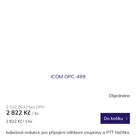
ICOM OPC-499
Objednáno
2 332,20 Kč bez DPH
2 822 Kč
/ ks
Do košíku
Měrná
2 822 Kč / 1 ks
cena:
kabelová redukce pro připojení náhlavní soupravy a PTT tlačítka