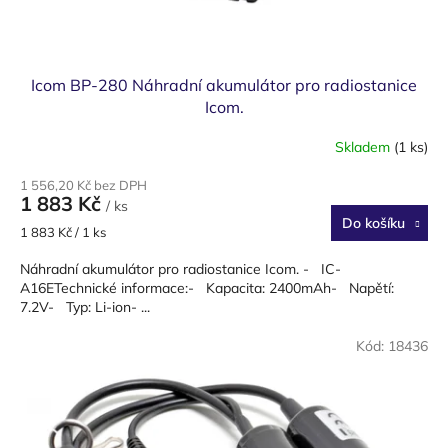
ů
Icom BP-280 Náhradní akumulátor pro radiostanice
Icom.
Skladem
(1 ks)
1 556,20 Kč bez DPH
1 883 Kč
/ ks
Do košíku
Měrná
1 883 Kč / 1 ks
cena:
Náhradní akumulátor pro radiostanice Icom. - IC-
A16ETechnické informace:- Kapacita: 2400mAh- Napětí:
7.2V- Typ: Li-ion- ...
Kód:
18436