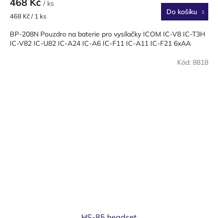
468 Kč
/ ks
Do košíku
Měrná
468 Kč / 1 ks
cena:
BP-208N Pouzdro na baterie pro vysílačky ICOM IC-V8 IC-T3H
IC-V82 IC-U82 IC-A24 IC-A6 IC-F11 IC-A11 IC-F21 6xAA
Kód:
8818
HS-85 headset