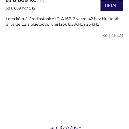
od
/ ks
DETAIL
Měrná
od 6 669 Kč / 1 ks
cena:
Letecká ruční radiostanice IC-A16E, 2 verze, 42 bez bluetooth
a verze 12 s bluetooth, umí krok 8,33kHz i 25 kHz
Kód:
15824
Icom IC-A25CE