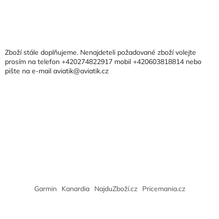
p
r
Z
v
á
k
p
y
a
v
Zboží stále doplňujeme. Nenajdeteli požadované zboží volejte
t
ý
prosím na telefon +420274822917 mobil +420603818814 nebo
p
pište na e-mail aviatik@aviatik.cz
í
i
s
u
Garmin
Kanardia
NajduZboží.cz
Pricemania.cz