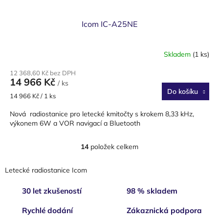
Icom IC-A25NE
Skladem
(1 ks)
12 368,60 Kč bez DPH
14 966 Kč
/ ks
Do košíku
Měrná
14 966 Kč / 1 ks
cena:
Nová radiostanice pro letecké kmitočty s krokem 8,33 kHz,
výkonem 6W a VOR navigací a Bluetooth
14
položek celkem
O
v
l
Letecké radiostanice Icom
á
d
30 let zkušeností
98 % skladem
a
c
Rychlé dodání
Zákaznická podpora
í