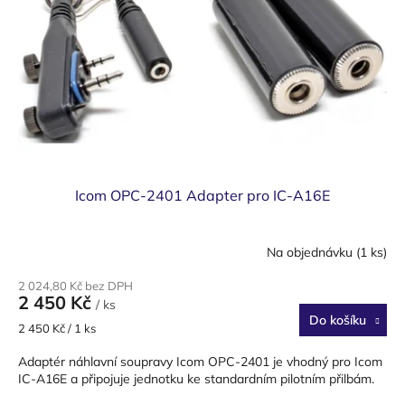
Icom OPC-2401 Adapter pro IC-A16E
Na objednávku
(1 ks)
2 024,80 Kč bez DPH
2 450 Kč
/ ks
Do košíku
Měrná
2 450 Kč / 1 ks
cena:
Adaptér náhlavní soupravy Icom OPC-2401 je vhodný pro Icom
IC-A16E a připojuje jednotku ke standardním pilotním přilbám.