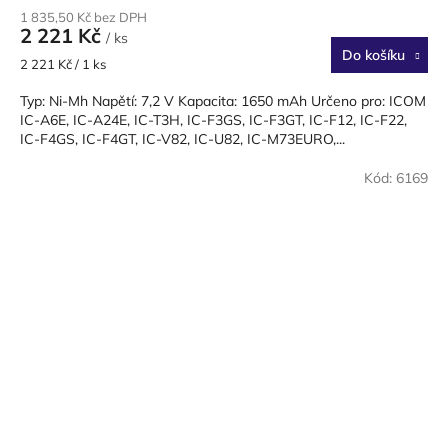
1 835,50 Kč bez DPH
2 221 Kč
/ ks
Do košíku
Měrná
2 221 Kč / 1 ks
cena:
Typ: Ni-Mh Napětí: 7,2 V Kapacita: 1650 mAh Určeno pro: ICOM
IC-A6E, IC-A24E, IC-T3H, IC-F3GS, IC-F3GT, IC-F12, IC-F22,
IC-F4GS, IC-F4GT, IC-V82, IC-U82, IC-M73EURO,...
Kód:
6169