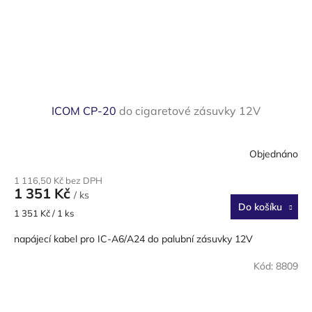
ICOM CP-20
do cigaretové zásuvky 12V
Objednáno
1 116,50 Kč bez DPH
1 351 Kč
/ ks
Do košíku
Měrná
1 351 Kč / 1 ks
cena:
napájecí kabel pro IC-A6/A24 do palubní zásuvky 12V
Kód:
8809