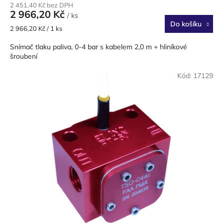
2 451,40 Kč bez DPH
2 966,20 Kč
/ ks
Do košíku
Měrná
2 966,20 Kč / 1 ks
cena:
Snímač tlaku paliva, 0-4 bar s kabelem 2,0 m + hliníkové
šroubení
Kód:
17129