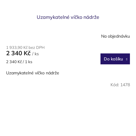
Uzamykatelné víčko nádrže
Na objednávku
1 933,90 Kč bez DPH
2 340 Kč
/ ks
Do košíku
Měrná
2 340 Kč / 1 ks
cena:
Uzamykatelné víčko nádrže
Kód:
1478