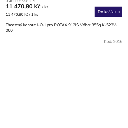
9 480 Kč bez DPH
11 470,80 Kč
/ ks
Do košíku
Měrná
11 470,80 Kč / 1 ks
cena:
Třícestný kohout I-O-I pro ROTAX 912IS Váha: 355g K-523V-
000
Kód:
2016