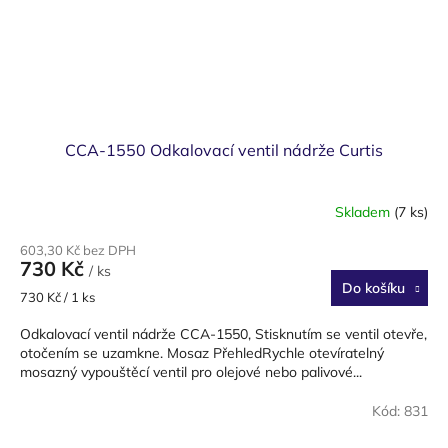
CCA-1550 Odkalovací ventil nádrže Curtis
Skladem
(7 ks)
603,30 Kč bez DPH
730 Kč
/ ks
Do košíku
Měrná
730 Kč / 1 ks
cena:
Odkalovací ventil nádrže CCA-1550, Stisknutím se ventil otevře,
otočením se uzamkne. Mosaz PřehledRychle otevíratelný
mosazný vypouštěcí ventil pro olejové nebo palivové...
Kód:
831