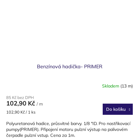
Benzínová hadička- PRIMER
Skladem
(13 m)
85 Kč bez DPH
102,90 Kč
/ m
Do košíku
Měrná
102,90 Kč / 1 ks
cena:
Polyuretanová hadice, průsvitné barvy. 1/8 "ID. Pro nastřikovací
pumpy(PRIMER). Připojení motoru pulzní výstup na palivovém
čerpadle pulzní vstup. Cena za 1m.