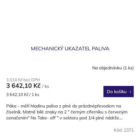
MECHANICKÝ UKAZATEL PALIVA
Na objednávku
(1 ks)
3 010 Kč bez DPH
3 642,10 Kč
/ ks
Do košíku
Měrná
3 642,10 Kč / 1 ks
cena:
Páka - měří hladinu paliva z plné do prázdnépřevodem na
číselník. Matně bílé znaky na 2 " černým ciferníku s červeným
označením" No Take- off " v sektoru pod 1/4 plné nádrže....
Kód:
2371