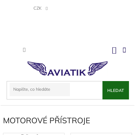
Přejít
na
CZK
obsah
NÁKU
KOŠÍK
HLEDAT
MOTOROVÉ PŘÍSTROJE