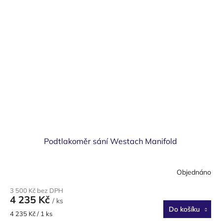
Podtlakoměr sání Westach Manifold
Objednáno
3 500 Kč bez DPH
4 235 Kč
/ ks
Do košíku
Měrná
4 235 Kč / 1 ks