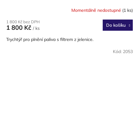
Momentálně nedostupné
(1 ks)
1 800 Kč bez DPH
Do košíku
1 800 Kč
/ ks
Trychtýř pro plnění paliva s filtrem z jelenice.
Kód:
2053