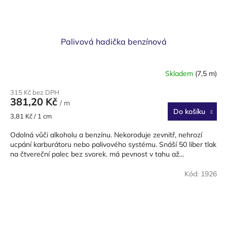
Palivová hadička benzínová
Skladem
(7,5 m)
315 Kč bez DPH
381,20 Kč
/ m
Do košíku
Měrná
3,81 Kč / 1 cm
cena:
Odolná vůči alkoholu a benzínu. Nekoroduje zevnitř, nehrozí
ucpání karburátoru nebo palivového systému. Snáší 50 liber tlak
na čtvereční palec bez svorek. má pevnost v tahu až...
Kód:
1926