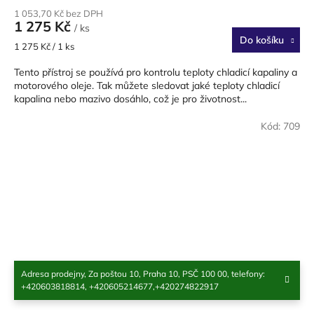
1 053,70 Kč bez DPH
1 275 Kč
/ ks
Do košíku
Měrná
1 275 Kč / 1 ks
cena:
Tento přístroj se používá pro kontrolu teploty chladicí kapaliny a
motorového oleje. Tak můžete sledovat jaké teploty chladicí
kapalina nebo mazivo dosáhlo, což je pro životnost...
Kód:
709
Adresa prodejny, Za poštou 10, Praha 10, PSČ 100 00, telefony:
+420603818814, +420605214677,+420274822917