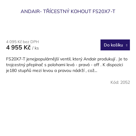
ANDAIR- TŘÍCESTNÝ KOHOUT FS20X7-T
4 095 Kč bez DPH
Do košíku
4 955 Kč
/ ks
FS20X7-T jenejpopulárnější ventil, který Andair produkují . Je to
trojcestný přepínač s polohami levá - pravá - off . K dispozici
je180 stupňů mezi levou a pravou nádrží , což...
Kód:
2052