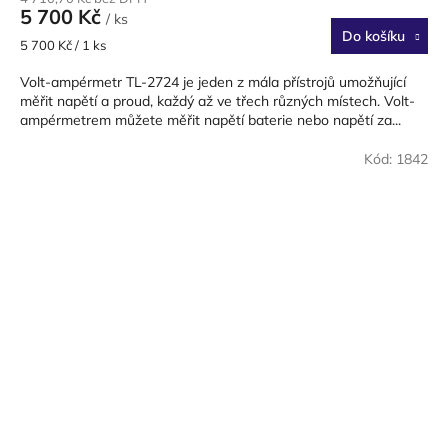
5 700 Kč
/ ks
Do košíku
Měrná
5 700 Kč / 1 ks
cena:
Volt-ampérmetr TL-2724 je jeden z mála přístrojů umožňující
měřit napětí a proud, každý až ve třech různých místech. Volt-
ampérmetrem můžete měřit napětí baterie nebo napětí za...
Kód:
1842