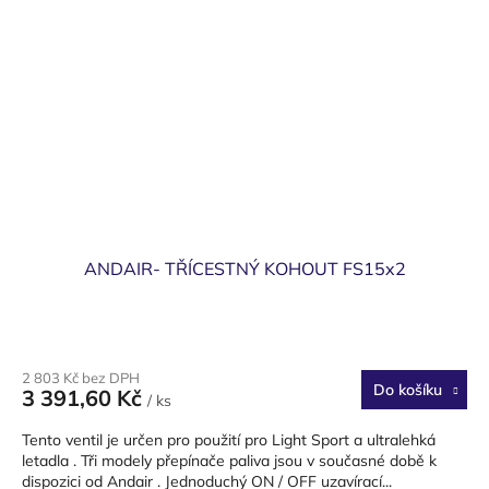
ANDAIR- TŘÍCESTNÝ KOHOUT FS15x2
Průměrné
hodnocení
2 803 Kč bez DPH
produktu
Do košíku
3 391,60 Kč
/ ks
je
5,0
Tento ventil je určen pro použití pro Light Sport a ultralehká
z
letadla . Tři modely přepínače paliva jsou v současné době k
5
dispozici od Andair . Jednoduchý ON / OFF uzavírací...
hvězdiček.