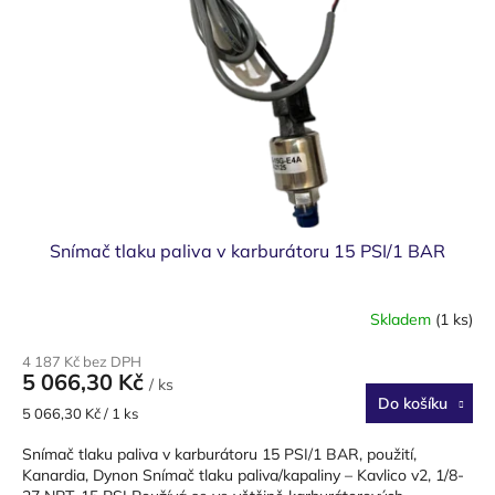
ů
p
r
o
d
u
k
t
ů
Snímač tlaku paliva v karburátoru 15 PSI/1 BAR
Skladem
(1 ks)
4 187 Kč bez DPH
5 066,30 Kč
/ ks
Do košíku
Měrná
5 066,30 Kč / 1 ks
cena:
Snímač tlaku paliva v karburátoru 15 PSI/1 BAR, použití,
Kanardia, Dynon Snímač tlaku paliva/kapaliny – Kavlico v2, 1/8-