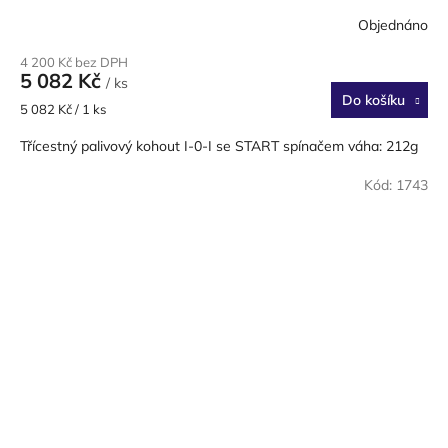
Objednáno
4 200 Kč bez DPH
5 082 Kč
/ ks
Do košíku
Měrná
5 082 Kč / 1 ks
cena:
Třícestný palivový kohout I-0-I se START spínačem váha: 212g
Kód:
1743