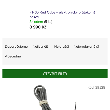
FT-60 Red Cube – elektronický průtokoměr
paliva
Skladem
(5 ks)
8 990 Kč
Ř
a
Doporučujeme
Nejlevnější
Nejdražší
Nejprodávanější
z
e
Abecedně
n
í
p
OTEVŘÍT FILTR
r
o
V
Kód:
29128
d
ý
u
p
k
i
t
s