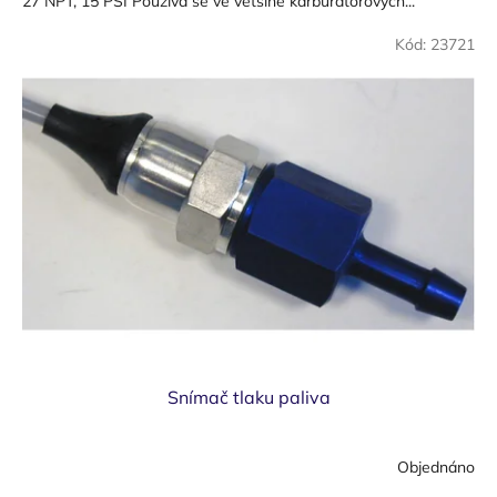
27 NPT, 15 PSI Používá se ve většině karburátorových...
Kód:
23721
Snímač tlaku paliva
Objednáno