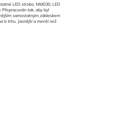
tatné LED strobo, MM030, LED
 Přepracován tak, aby byl
snějším samostatným zábleskem
 b trhu. Jasnější a menší než
sh - zaručeno. Samostatná...
O
v
l
á
d
a
c
í
p
r
v
k
y
v
ý
p
i
s