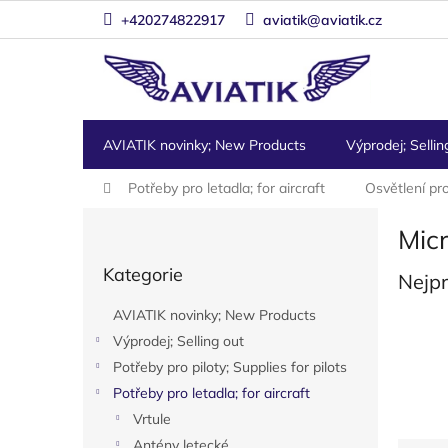
Přejít
+420274822917
aviatik@aviatik.cz
na
obsah
AVIATIK novinky; New Products
Výprodej; Sellin
Domů
Potřeby pro letadla; for aircraft
Osvětlení pro
P
Mic
o
Přeskočit
s
Kategorie
kategorie
Nejp
t
r
AVIATIK novinky; New Products
a
Výprodej; Selling out
n
Potřeby pro piloty; Supplies for pilots
n
í
Potřeby pro letadla; for aircraft
p
Vrtule
a
Antény letecké