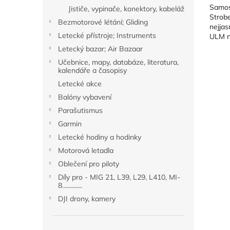
Samos
Jističe, vypinače, konektory, kabeláž
Strobe
Bezmotorové létání; Gliding
nejja
Letecké přístroje; Instruments
ULM na
Skyfla
Letecký bazar; Air Bazaar
Učebnice, mapy, databáze, literatura,
kalendáře a časopisy
Letecké akce
Balóny vybavení
Parašutismus
Garmin
Letecké hodiny a hodinky
Motorová letadla
Oblečení pro piloty
Díly pro - MIG 21, L39, L29, L410, MI-
8.............
DJI drony, kamery