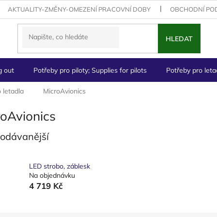
AKTUALITY-ZMĚNY-OMEZENÍ PRACOVNÍ DOBY
OBCHODNÍ PO
HLEDAT
g out
Potřeby pro piloty; Supplies for pilots
Potřeby pro letad
 letadla
MicroAvionics
roAvionics
rodávanější
LED strobo, záblesk
Na objednávku
4 719 Kč