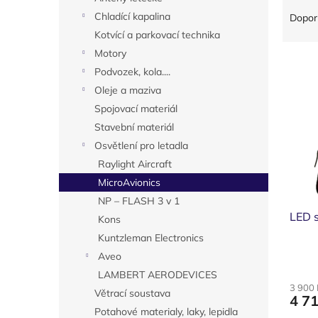
Ř
n
a
Chladící kapalina
Dopor
e
z
Kotvící a parkovací technika
l
e
Motory
V
n
Podvozek, kola....
ý
í
Oleje a maziva
p
p
i
r
Spojovací materiál
s
o
Stavební materiál
p
d
Osvětlení pro letadla
r
u
Raylight Aircraft
o
k
MicroAvionics
d
t
u
ů
NP – FLASH 3 v 1
k
LED s
Kons
t
Kuntzleman Electronics
ů
Aveo
LAMBERT AERODEVICES
3 900
Větrací soustava
4 7
Potahové materialy, laky, lepidla