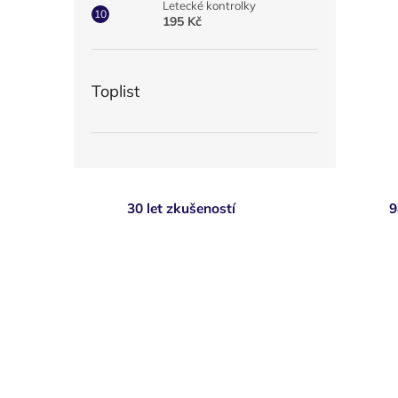
Letecké kontrolky
195 Kč
Toplist
30 let zkušeností
9
Z
á
p
a
t
í