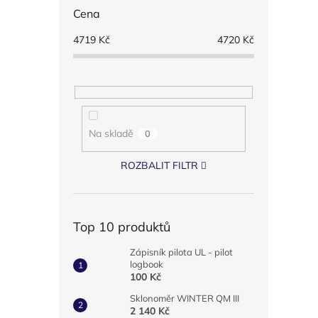
Cena
4719
Kč
4720
Kč
Na skladě
0
ROZBALIT FILTR
Top 10 produktů
Zápisník pilota UL - pilot
logbook
100 Kč
Sklonoměr WINTER QM III
2 140 Kč