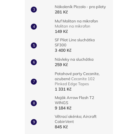
Nákoleník Piccolo - pro piloty
281 Kč
Muf Molitan na mikrofon
Molitan na mikrofon
149 Kč
SF Pilot Line sluchátka
SF300
3 400 Kč
Návleky na sluchátka
259 Kč
Potahové porty Ceconite,
ozubené
Ceconite 102
Pinked Edge Tapes
1 331 Kč
Maják Arrow Flash T2
WINGS
9 184 Kč
Větrací okénko; Aircraft
CabinVent
845 Kč