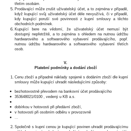
třetím osobám.
Prodávající může zrušit uživatelský účet, a to zejména v případě,
když kupující svůj uživatelský účet déle nevyužívá, či v případě,
kdy kupující poruší své povinnosti z kupní smlouvy a těchto
obchodních podmínek.
Kupující bere na vědomí, že uživatelský účet nemusí být
dostupný nepřetržitě, a to zejména s ohledem na nutnou údržbu
hardwarového a softwarového vybavení prodávajícího, popř.
nutnou údržbu hardwarového a softwarového vybavení třetích
osob.
V.
Platební podmínky a dodání zboží
Cenu zboží a případné náklady spojené s dodáním zboží dle kupní
smlouvy může kupující uhradit následujícími způsoby:
bezhotovostně převodem na bankovní účet prodávajícího
353648021/0100 , vedený u KB a.s.
dobírkou v hotovosti při předávní zboží,
v hotovosti při osobním odběru v provozovně
...
Společně s kupní cenou je kupující povinen uhradit prodávajícímu