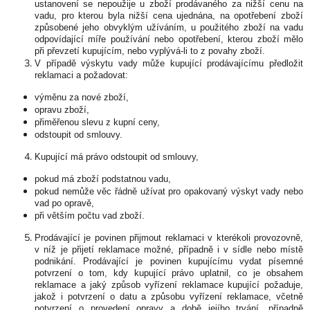
ustanovení se nepoužije u zboží prodávaného za nižší cenu na
vadu, pro kterou byla nižší cena ujednána, na opotřebení zboží
způsobené jeho obvyklým užíváním, u použitého zboží na vadu
odpovídající míře používání nebo opotřebení, kterou zboží mělo
při převzetí kupujícím, nebo vyplývá-li to z povahy zboží.
V případě výskytu vady může kupující prodávajícímu předložit
reklamaci a požadovat:
výměnu za nové zboží,
opravu zboží,
přiměřenou slevu z kupní ceny,
odstoupit od smlouvy.
Kupující má právo odstoupit od smlouvy,
pokud má zboží podstatnou vadu,
pokud nemůže věc řádně užívat pro opakovaný výskyt vady nebo
vad po opravě,
při větším počtu vad zboží.
Prodávající je povinen přijmout reklamaci v kterékoli provozovně,
v níž je přijetí reklamace možné, případně i v sídle nebo místě
podnikání. Prodávající je povinen kupujícímu vydat písemné
potvrzení o tom, kdy kupující právo uplatnil, co je obsahem
reklamace a jaký způsob vyřízení reklamace kupující požaduje,
jakož i potvrzení o datu a způsobu vyřízení reklamace, včetně
potvrzení o provedení opravy a době jejího trvání, případně