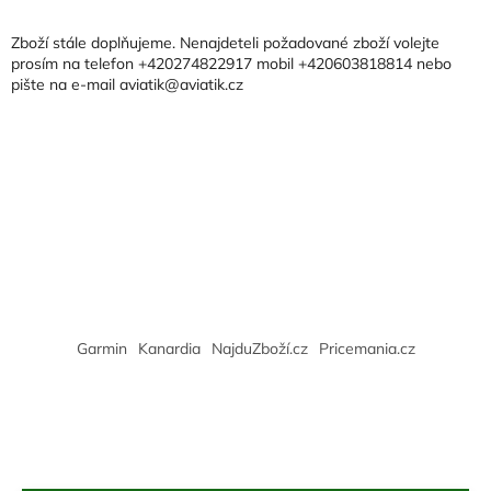
p
a
Zboží stále doplňujeme. Nenajdeteli požadované zboží volejte
t
prosím na telefon +420274822917 mobil +420603818814 nebo
pište na e-mail aviatik@aviatik.cz
í
Garmin
Kanardia
NajduZboží.cz
Pricemania.cz