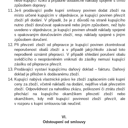
nese kupující riziko a případné dodatečné náklady spojené s tímto
způsobem dopravy.
Je-li prodávající podle kupní smlouvy povinen dodat zboží na
místo určené kupujícím v objednávce, je kupující povinen převzít
zboží při dodání. V případě, že je z důvodů na straně kupujícího
nutno zboží doručovat opakovaně nebo jiným způsobem, než bylo
uvedeno v objednávce, je kupující povinen uhradit náklady spojené
s opakovaným doručováním zboží, resp. náklady spojené s jiným
způsobem doručení.
Při převzetí zboží od přepravce je kupující povinen zkontrolovat
neporušenost obalů zboží a v případě jakýchkoliv závad toto
neprodleně oznámit přepravci. V případě shledání porušení obalu
svědčícího o neoprávněném vniknutí do zásilky nemusí kupující
zásilku od přepravce převzít.
Prodávající vystaví kupujícímu daňový doklad – fakturu. Daňový
doklad je přiložen k dodávanému zboží.
Kupující nabývá vlastnické právo ke zboží zaplacením celé kupní
ceny za zboží, včetně nákladů na dodání, nejdříve však převzetím
zboží. Odpovědnost za nahodilou zkázu, poškození či ztrátu zboží
přechází na kupujícího okamžikem převzetí zboží nebo
okamžikem, kdy měl kupující povinnost zboží převzít, ale
v rozporu s kupní smlouvou tak neučinil.
VI.
Odstoupení od smlouvy