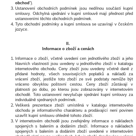
obchod
“).
Ustanovení obchodních podmínek jsou nedílnou součástí kupní
smlouvy. Odchylná ujednání v kupní smlouvě mají přednost před
ustanoveními těchto obchodních podmínek.
v českém
Tyto obchodní podmínky a kupní smlouva se uzavírají
jazyce
.
II.
Informace o zboží a cenách
Informace o zboží, včetně uvedení cen jednotlivého zboží a jeho
hlavních vlastností jsou uvedeny u jednotlivého zboží v katalogu
internetového obchodu. Ceny zboží jsou uvedeny včetně daně z
přidané hodnoty, všech souvisejících poplatků a nákladů za
vrácení zboží, jestliže toto zboží ze své podstaty nemůže být
vráceno obvyklou poštovní cestou. Ceny zboží zůstávají v
platnosti po dobu, po kterou jsou zobrazovány v internetovém
obchodě. Toto ustanovení nevylučuje sjednání kupní smlouvy za
individuálně sjednaných podmínek.
Veškerá prezentace zboží umístěná v katalogu internetového
obchodu je informativního charakteru a prodávající není povinen
uzavřít kupní smlouvu ohledně tohoto zboží.
V internetovém obchodě jsou zveřejněny informace o nákladech
spojených s balením a dodáním zboží. Informace o nákladech
spojených s balením a dodáním zboží uvedené v internetovém