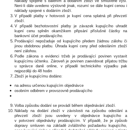
náklady spojené s balením a dodáním zboží ve smluvené výši.
Není-li dále uvedeno výslovně jinak, rozumí se dále kupní cenou i
náklady spojené s dodáním zboží.
V případě platby v hotovosti je kupní cena splatná při převzetí
zboží.
V případě bezhotovostní platby je závazek kupujícího uhradit
kupní cenu splněn okamžikem připsání příslušné částky na
bankovní účet prodávajícího.
Prodávající nepožaduje od kupujícího předem žádnou zálohu či
jinou obdobnou platbu. Úhrada kupní ceny před odesláním zboží
není zálohou.
Podle zákona o evidenci tržeb je prodávající povinen vystavit
kupujícímu účtenku. Zároveň je povinen zaevidovat přijatou tržbu
u správce daně online, v případě technického výpadku pak
nejpozději do 48 hodin
Zboží je kupujícímu dodáno:
na adresu určenou kupujícím objednávce
osobním odběrem v provozovně prodávajícího
Volba způsobu dodání se provádí během objednávání zboží.
Náklady na dodání zboží v závislosti na způsobu odeslání a
převzetí zboží jsou uvedeny v objednávce kupujícího a
v potvrzení objednávky prodávajícím. V případě, že je způsob
dopravy smluven na základě zvláštního požadavku kupujícího,