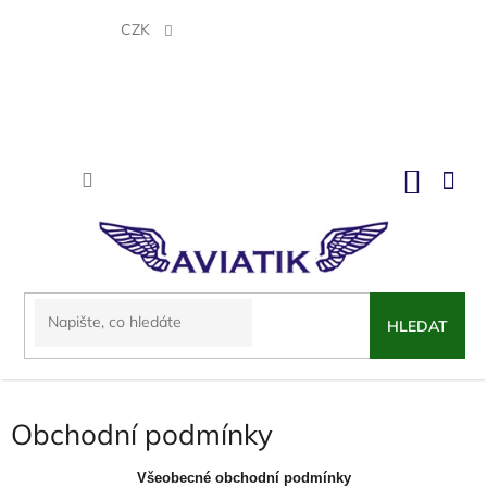
Přejít
na
CZK
obsah
NÁKU
KOŠÍK
HLEDAT
Obchodní podmínky
Všeobecné obchodní podmínky