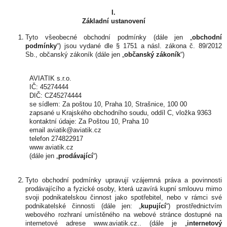
I.
Základní ustanovení
Tyto všeobecné obchodní podmínky (dále jen „
obchodní
podmínky
“) jsou vydané dle § 1751 a násl. zákona č. 89/2012
Sb., občanský zákoník (dále jen „
občanský zákoník
“)
AVIATIK s.r.o.
IČ: 45274444
DIČ: CZ45274444
se sídlem: Za poštou 10, Praha 10, Strašnice, 100 00
zapsané u Krajského obchodního soudu, oddíl C, vložka 9363
kontaktní údaje: Za Poštou 10, Praha 10
email aviatik@aviatik.cz
telefon 274822917
www aviatik.cz
(dále jen „
prodávající
“)
Tyto obchodní podmínky upravují vzájemná práva a povinnosti
prodávajícího a fyzické osoby, která uzavírá kupní smlouvu mimo
svoji podnikatelskou činnost jako spotřebitel, nebo v rámci své
podnikatelské činnosti (dále jen: „
kupující
“) prostřednictvím
webového rozhraní umístěného na webové stránce dostupné na
internetové adrese www.aviatik.cz.. (dále je „
internetový