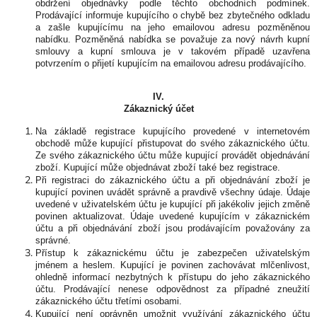
obdržení objednávky podle těchto obchodních podmínek.
Prodávající informuje kupujícího o chybě bez zbytečného odkladu
a zašle kupujícímu na jeho emailovou adresu pozměněnou
nabídku. Pozměněná nabídka se považuje za nový návrh kupní
smlouvy a kupní smlouva je v takovém případě uzavřena
potvrzením o přijetí kupujícím na emailovou adresu prodávajícího.
IV.
Zákaznický účet
Na základě registrace kupujícího provedené v internetovém
obchodě může kupující přistupovat do svého zákaznického účtu.
Ze svého zákaznického účtu může kupující provádět objednávání
zboží. Kupující může objednávat zboží také bez registrace.
Při registraci do zákaznického účtu a při objednávání zboží je
kupující povinen uvádět správně a pravdivě všechny údaje. Údaje
uvedené v uživatelském účtu je kupující při jakékoliv jejich změně
povinen aktualizovat. Údaje uvedené kupujícím v zákaznickém
účtu a při objednávání zboží jsou prodávajícím považovány za
správné.
Přístup k zákaznickému účtu je zabezpečen uživatelským
jménem a heslem. Kupující je povinen zachovávat mlčenlivost,
ohledně informací nezbytných k přístupu do jeho zákaznického
účtu. Prodávající nenese odpovědnost za případné zneužití
zákaznického účtu třetími osobami.
Kupující není oprávněn umožnit využívání zákaznického účtu