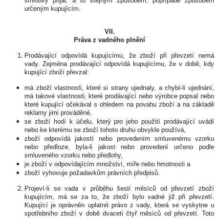
smlouvy přijal, a to stejným způsobem, popřípadě způsobem
určeným kupujícím.
VII.
Práva z vadného plnění
Prodávající odpovídá kupujícímu, že zboží při převzetí nemá
vady. Zejména prodávající odpovídá kupujícímu, že v době, kdy
kupující zboží převzal:
má zboží vlastnosti, které si strany ujednaly, a chybí-li ujednání,
má takové vlastnosti, které prodávající nebo výrobce popsal nebo
které kupující očekával s ohledem na povahu zboží a na základě
reklamy jimi prováděné,
se zboží hodí k účelu, který pro jeho použití prodávající uvádí
nebo ke kterému se zboží tohoto druhu obvykle používá,
zboží odpovídá jakostí nebo provedením smluvenému vzorku
nebo předloze, byla-li jakost nebo provedení určeno podle
smluveného vzorku nebo předlohy,
je zboží v odpovídajícím množství, míře nebo hmotnosti a
zboží vyhovuje požadavkům právních předpisů.
Projeví-li se vada v průběhu šesti měsíců od převzetí zboží
kupujícím, má se za to, že zboží bylo vadné již při převzetí.
Kupující je oprávněn uplatnit právo z vady, která se vyskytne u
spotřebního zboží v době dvaceti čtyř měsíců od převzetí. Toto