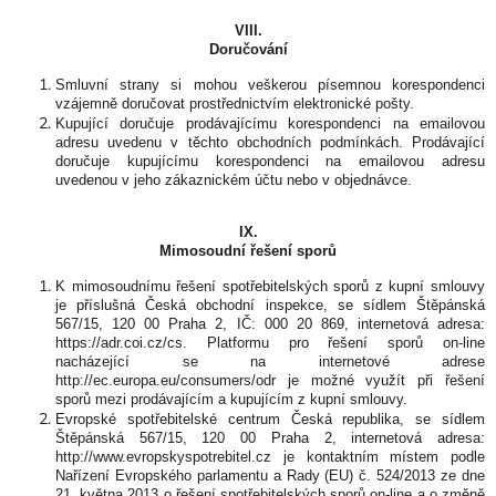
VIII.
Doručování
Smluvní strany si mohou veškerou písemnou korespondenci
vzájemně doručovat prostřednictvím elektronické pošty.
Kupující doručuje prodávajícímu korespondenci na emailovou
adresu uvedenu v těchto obchodních podmínkách. Prodávající
doručuje kupujícímu korespondenci na emailovou adresu
uvedenou v jeho zákaznickém účtu nebo v objednávce.
IX.
Mimosoudní řešení sporů
K mimosoudnímu řešení spotřebitelských sporů z kupní smlouvy
je příslušná Česká obchodní inspekce, se sídlem Štěpánská
567/15, 120 00 Praha 2, IČ: 000 20 869, internetová adresa:
https://adr.coi.cz/cs. Platformu pro řešení sporů on-line
nacházející se na internetové adrese
http://ec.europa.eu/consumers/odr je možné využít při řešení
sporů mezi prodávajícím a kupujícím z kupní smlouvy.
Evropské spotřebitelské centrum Česká republika, se sídlem
Štěpánská 567/15, 120 00 Praha 2, internetová adresa:
http://www.evropskyspotrebitel.cz je kontaktním místem podle
Nařízení Evropského parlamentu a Rady (EU) č. 524/2013 ze dne
21. května 2013 o řešení spotřebitelských sporů on-line a o změně