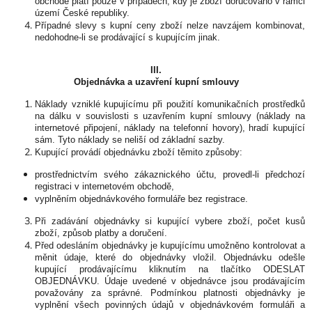
obchodě platí pouze v případech, kdy je zboží doručováno v rámci
území České republiky.
Případné slevy s kupní ceny zboží nelze navzájem kombinovat,
nedohodne-li se prodávající s kupujícím jinak.
III.
Objednávka a uzavření kupní smlouvy
Náklady vzniklé kupujícímu při použití komunikačních prostředků
na dálku v souvislosti s uzavřením kupní smlouvy (náklady na
internetové připojení, náklady na telefonní hovory), hradí kupující
sám. Tyto náklady se neliší od základní sazby.
Kupující provádí objednávku zboží těmito způsoby:
prostřednictvím svého zákaznického účtu, provedl-li předchozí
registraci v internetovém obchodě,
vyplněním objednávkového formuláře bez registrace.
Při zadávání objednávky si kupující vybere zboží, počet kusů
zboží, způsob platby a doručení.
Před odesláním objednávky je kupujícímu umožněno kontrolovat a
měnit údaje, které do objednávky vložil. Objednávku odešle
kupující prodávajícímu kliknutím na tlačítko ODESLAT
OBJEDNÁVKU. Údaje uvedené v objednávce jsou prodávajícím
považovány za správné. Podmínkou platnosti objednávky je
vyplnění všech povinných údajů v objednávkovém formuláři a