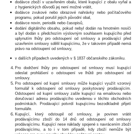
dodávce zboží v uzavřeném obalu, které kupující z obalu vyňal a
z hygienických důvodů jej není možné vrátit,
dodávce zvukové nebo obrazové nahrávky nebo počítačového
programu, pokud porušil jejich původní obal,
dodávce novin, periodik nebo časopisů,
dodání digitálního obsahu, pokud nebyl dodán na hmotném nosiči
a byl dodán s předchozím výslovným souhlasem kupujícího před
uplynutím lhůty pro odstoupení od smlouvy a prodávající před
uzavřením smlouvy sdělil kupujícímu, že v takovém případě nemá
právo na odstoupení od smlouvy,
v dalších případech uvedených v § 1837 občanského zákoníku.
Pro dodržení lhůty pro odstoupení od smlouvy musí kupující
odeslat prohlášení o odstoupení ve lhůtě pro odstoupení od
smlouvy.
Pro odstoupení od kupní smlouvy může kupující využít vzorový
formulář k odstoupení od smlouvy poskytovaný prodávajícím.
Odstoupení od kupní smlouvy zašle kupující na emailovou nebo
doručovací adresu prodávajícího uvedenou v těchto obchodních
podmínkách. Prodávající potvrdí kupujícímu bezodkladně přijetí
formuláře.
Kupující, který odstoupil od smlouvy, je povinen vrátit
prodávajícímu zboží do 14 dnů od odstoupení od smlouvy
prodávajícímu. Kupující nese náklady spojené s navrácením zboží
prodávajícímu, a to i v tom případě, kdy zboží nemůže být