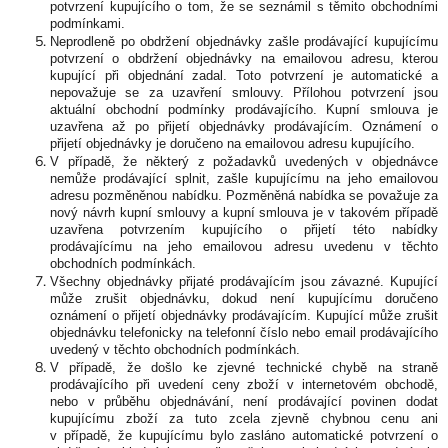
potvrzení kupujícího o tom, že se seznámil s těmito obchodními
podmínkami.
Neprodleně po obdržení objednávky zašle prodávající kupujícímu
potvrzení o obdržení objednávky na emailovou adresu, kterou
kupující při objednání zadal. Toto potvrzení je automatické a
nepovažuje se za uzavření smlouvy. Přílohou potvrzení jsou
aktuální obchodní podmínky prodávajícího. Kupní smlouva je
uzavřena až po přijetí objednávky prodávajícím. Oznámení o
přijetí objednávky je doručeno na emailovou adresu kupujícího.
V případě, že některý z požadavků uvedených v objednávce
nemůže prodávající splnit, zašle kupujícímu na jeho emailovou
adresu pozměněnou nabídku. Pozměněná nabídka se považuje za
nový návrh kupní smlouvy a kupní smlouva je v takovém případě
uzavřena potvrzením kupujícího o přijetí této nabídky
prodávajícímu na jeho emailovou adresu uvedenu v těchto
obchodních podmínkách.
Všechny objednávky přijaté prodávajícím jsou závazné. Kupující
může zrušit objednávku, dokud není kupujícímu doručeno
oznámení o přijetí objednávky prodávajícím. Kupující může zrušit
objednávku telefonicky na telefonní číslo nebo email prodávajícího
uvedený v těchto obchodních podmínkách.
V případě, že došlo ke zjevné technické chybě na straně
prodávajícího při uvedení ceny zboží v internetovém obchodě,
nebo v průběhu objednávání, není prodávající povinen dodat
kupujícímu zboží za tuto zcela zjevně chybnou cenu ani
v případě, že kupujícímu bylo zasláno automatické potvrzení o