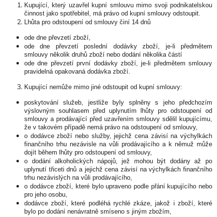
Kupující, který uzavřel kupní smlouvu mimo svoji podnikatelskou
činnost jako spotřebitel, má právo od kupní smlouvy odstoupit.
Lhůta pro odstoupení od smlouvy činí 14 dnů
ode dne převzetí zboží,
ode dne převzetí poslední dodávky zboží, je-li předmětem
smlouvy několik druhů zboží nebo dodání několika částí
ode dne převzetí první dodávky zboží, je-li předmětem smlouvy
pravidelná opakovaná dodávka zboží.
Kupující nemůže mimo jiné odstoupit od kupní smlouvy:
poskytování služeb, jestliže byly splněny s jeho předchozím
výslovným souhlasem před uplynutím lhůty pro odstoupení od
smlouvy a prodávající před uzavřením smlouvy sdělil kupujícímu,
že v takovém případě nemá právo na odstoupení od smlouvy,
o dodávce zboží nebo služby, jejichž cena závisí na výchylkách
finančního trhu nezávisle na vůli prodávajícího a k němuž může
dojít během lhůty pro odstoupení od smlouvy,
o dodání alkoholických nápojů, jež mohou být dodány až po
uplynutí třiceti dnů a jejichž cena závisí na výchylkách finančního
trhu nezávislých na vůli prodávajícího,
o dodávce zboží, které bylo upraveno podle přání kupujícího nebo
pro jeho osobu,
dodávce zboží, které podléhá rychlé zkáze, jakož i zboží, které
bylo po dodání nenávratně smíseno s jiným zbožím,