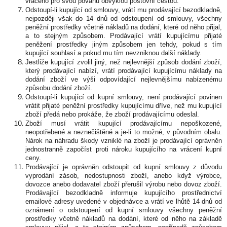
vráceno pro svou povahu obvyklou poštovní cestou.
Odstoupí-li kupující od smlouvy, vrátí mu prodávající bezodkladně,
nejpozději však do 14 dnů od odstoupení od smlouvy, všechny
peněžní prostředky včetně nákladů na dodání, které od něho přijal,
a to stejným způsobem. Prodávající vrátí kupujícímu přijaté
peněžení prostředky jiným způsobem jen tehdy, pokud s tím
kupující souhlasí a pokud mu tím nevzniknou další náklady.
Jestliže kupující zvolil jiný, než nejlevnější způsob dodání zboží,
který prodávající nabízí, vrátí prodávající kupujícímu náklady na
dodání zboží ve výši odpovídající nejlevnějšímu nabízenému
způsobu dodání zboží.
Odstoupí-li kupující od kupní smlouvy, není prodávající povinen
vrátit přijaté peněžní prostředky kupujícímu dříve, než mu kupující
zboží předá nebo prokáže, že zboží prodávajícímu odeslal.
Zboží musí vrátit kupující prodávajícímu nepoškozené,
neopotřebené a neznečištěné a je-li to možné, v původním obalu.
Nárok na náhradu škody vzniklé na zboží je prodávající oprávněn
jednostranně započíst proti nároku kupujícího na vrácení kupní
ceny.
Prodávající je oprávněn odstoupit od kupní smlouvy z důvodu
vyprodání zásob, nedostupnosti zboží, anebo když výrobce,
dovozce anebo dodavatel zboží přerušil výrobu nebo dovoz zboží.
Prodávající bezodkladně informuje kupujícího prostřednictví
emailové adresy uvedené v objednávce a vrátí ve lhůtě 14 dnů od
oznámení o odstoupení od kupní smlouvy všechny peněžní
prostředky včetně nákladů na dodání, které od něho na základě