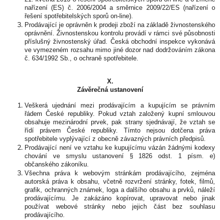
nařízení (ES) č. 2006/2004 a směrnice 2009/22/ES (nařízení o
řešení spotřebitelských sporů on-line).
Prodávající je oprávněn k prodeji zboží na základě živnostenského
oprávnění. Živnostenskou kontrolu provádí v rámci své působnosti
příslušný živnostenský úřad. Česká obchodní inspekce vykonává
ve vymezeném rozsahu mimo jiné dozor nad dodržováním zákona
č. 634/1992 Sb., o ochraně spotřebitele.
X.
Závěrečná ustanovení
Veškerá ujednání mezi prodávajícím a kupujícím se právním
řádem České republiky. Pokud vztah založený kupní smlouvou
obsahuje mezinárodní prvek, pak strany sjednávají, že vztah se
řídí právem České republiky. Tímto nejsou dotčena práva
spotřebitele vyplývající z obecně závazných právních předpisů.
Prodávající není ve vztahu ke kupujícímu vázán žádnými kodexy
chování ve smyslu ustanovení § 1826 odst. 1 písm. e)
občanského zákoníku.
Všechna práva k webovým stránkám prodávajícího, zejména
autorská práva k obsahu, včetně rozvržení stránky, fotek, filmů,
grafik, ochranných známek, loga a dalšího obsahu a prvků, náleží
prodávajícímu. Je zakázáno kopírovat, upravovat nebo jinak
používat webové stránky nebo jejich část bez souhlasu
prodávajícího.