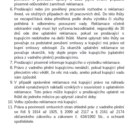
písemné odůvodnění zamítnutí reklamace.
Prodávající nebo jím pověřený pracovník rozhodne o reklamaci
ihned, ve složitých případech do tří pracovních dnů. Do této lhůty
se nezapočítává doba přiměřená podle druhu výrobku či služby
potřebná k odbornému posouzení vady. Reklamace včetně
odstranění vady musí být vyřízena bezodkladně, nejpozději do 30
dnů ode dne uplatnění reklamace, pokud se prodávající s
kupujícím nedohodne na delší lhůtě. Marné uplynutí této lhůty se
považuje za podstatné porušení smlouvy a kupující má právo od
kupní smlouvy odstoupit.
Za okamžik uplatnění reklamace se
považuje okamžik, kdy dojde projev vůle kupujícího (uplatnění
práva z vadného plnění) prodávajícímu.
Prodávající písemně informuje kupujícího o výsledku reklamace.
Právo z vadného plnění kupujícímu nenáleží, pokud kupující před
převzetím věci věděl, že věc má vadu, anebo pokud kupující vadu
sám způsobil.
V případě oprávněné reklamace má kupující právo na náhradu
účelně vynaložených nákladů vzniklých v souvislosti s uplatněním
reklamace. Toto právo může kupující u prodávajícího uplatnit ve
lhůtě do jednoho měsíce po uplynutí záruční doby.
Volbu způsobu reklamace má kupující.
Práva a povinnosti smluvních stran ohledně práv z vadného plnění
se řídí § 1914 až 1925, § 2099 až 2117 a § 2161 až 2174
občanského zákoníku a zákonem č. 634/1992 Sb., o ochraně
spotřebitele.