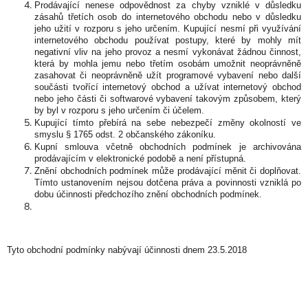
Prodávající nenese odpovědnost za chyby vzniklé v důsledku
zásahů třetích osob do internetového obchodu nebo v důsledku
jeho užití v rozporu s jeho určením. Kupující nesmí při využívání
internetového obchodu používat postupy, které by mohly mít
negativní vliv na jeho provoz a nesmí vykonávat žádnou činnost,
která by mohla jemu nebo třetím osobám umožnit neoprávněně
zasahovat či neoprávněně užít programové vybavení nebo další
součásti tvořící internetový obchod a užívat internetový obchod
nebo jeho části či softwarové vybavení takovým způsobem, který
by byl v rozporu s jeho určením či účelem.
Kupující tímto přebírá na sebe nebezpečí změny okolností ve
smyslu § 1765 odst. 2 občanského zákoníku.
Kupní smlouva včetně obchodních podmínek je archivována
prodávajícím v elektronické podobě a není přístupná.
Znění obchodních podmínek může prodávající měnit či doplňovat.
Tímto ustanovením nejsou dotčena práva a povinnosti vzniklá po
dobu účinnosti předchozího znění obchodních podmínek.
Tyto obchodní podmínky nabývají účinnosti dnem 23.5.2018
Z
á