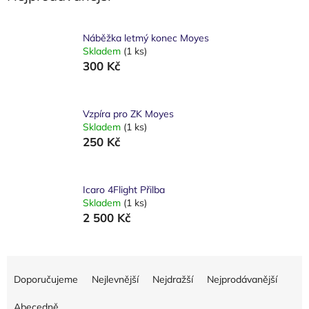
Náběžka letmý konec Moyes
Skladem
(1 ks)
300 Kč
Vzpíra pro ZK Moyes
Skladem
(1 ks)
250 Kč
Icaro 4Flight Přilba
Skladem
(1 ks)
2 500 Kč
Ř
a
Doporučujeme
Nejlevnější
Nejdražší
Nejprodávanější
z
e
Abecedně