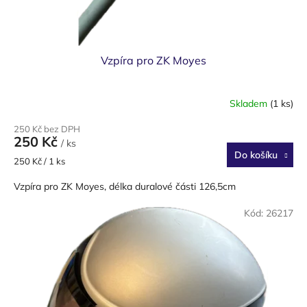
Vzpíra pro ZK Moyes
Skladem
(1 ks)
250 Kč bez DPH
250 Kč
/ ks
Do košíku
Měrná
250 Kč / 1 ks
cena:
Vzpíra pro ZK Moyes, délka duralové části 126,5cm
Kód:
26217