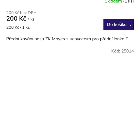
Skladem
(1 ks)
200 Kč bez DPH
200 Kč
/ ks
Do košíku
Měrná
200 Kč / 1 ks
cena:
Přední kování nosu ZK Moyes s uchycením pro přední lanka T
Kód:
25014