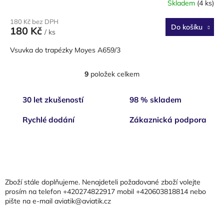
Skladem
(4 ks)
180 Kč bez DPH
Do košíku
180 Kč
/ ks
Vsuvka do trapézky Moyes A659/3
9
položek celkem
O
v
l
30 let zkušeností
98 % skladem
á
d
Rychlé dodání
Zákaznická podpora
a
c
í
Z
p
á
r
p
v
a
k
Zboží stále doplňujeme. Nenajdeteli požadované zboží volejte
t
y
prosím na telefon +420274822917 mobil +420603818814 nebo
v
pište na e-mail aviatik@aviatik.cz
í
ý
p