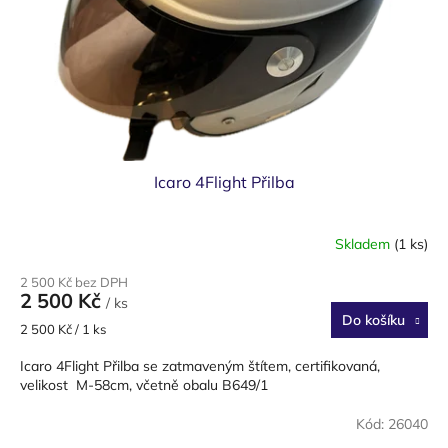
Icaro 4Flight Přilba
Skladem
(1 ks)
2 500 Kč bez DPH
2 500 Kč
/ ks
Do košíku
Měrná
2 500 Kč / 1 ks
cena:
Icaro 4Flight Přilba se zatmaveným štítem, certifikovaná,
velikost M-58cm, včetně obalu B649/1
Kód:
26040