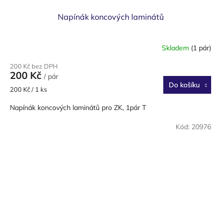
Napínák koncových laminátů
Skladem
(1 pár)
200 Kč bez DPH
200 Kč
/ pár
Do košíku
Měrná
200 Kč / 1 ks
cena:
Napínák koncových laminátů pro ZK, 1pár T
Kód:
20976