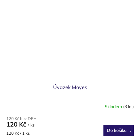
Úvazek Moyes
Skladem
(3 ks)
120 Kč bez DPH
120 Kč
/ ks
Do košíku
Měrná
120 Kč / 1 ks
cena: