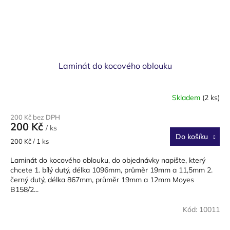
Laminát do kocového oblouku
Skladem
(2 ks)
200 Kč bez DPH
200 Kč
/ ks
Do košíku
Měrná
200 Kč / 1 ks
cena:
Laminát do kocového oblouku, do objednávky napište, který
chcete 1. bílý dutý, délka 1096mm, průměr 19mm a 11,5mm 2.
černý dutý, délka 867mm, průměr 19mm a 12mm Moyes
B158/2...
Kód:
10011