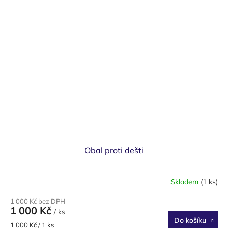
Obal proti dešti
Skladem
(1 ks)
1 000 Kč bez DPH
1 000 Kč
/ ks
Do košíku
Měrná
1 000 Kč / 1 ks