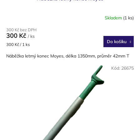
Skladem
(1 ks)
300 Kč bez DPH
300 Kč
/ ks
Do košíku
Měrná
300 Kč / 1 ks
cena:
Náběžka letmý konec Moyes, délka 1350mm, průměr 42mm T
Kód:
26675