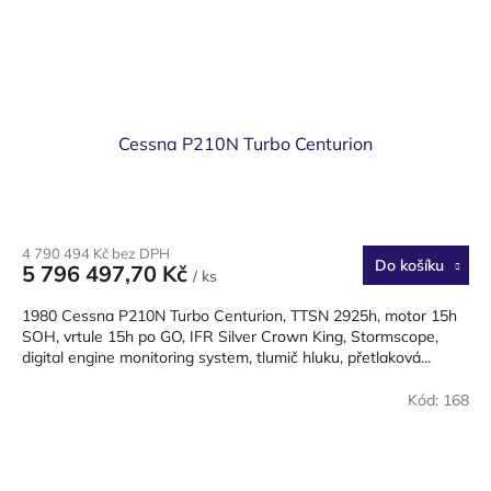
Cessna P210N Turbo Centurion
Průměrné
hodnocení
4 790 494 Kč bez DPH
produktu
Do košíku
5 796 497,70 Kč
/ ks
je
4,0
1980 Cessna P210N Turbo Centurion, TTSN 2925h, motor 15h
z
SOH, vrtule 15h po GO, IFR Silver Crown King, Stormscope,
5
digital engine monitoring system, tlumič hluku, přetlaková...
hvězdiček.
Kód:
168