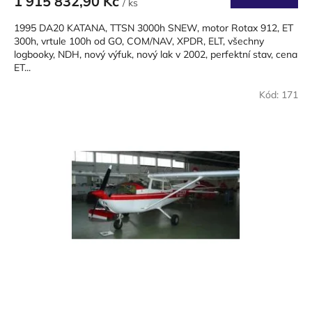
1 915 832,90 Kč
/ ks
1995 DA20 KATANA, TTSN 3000h SNEW, motor Rotax 912, ET
300h, vrtule 100h od GO, COM/NAV, XPDR, ELT, všechny
logbooky, NDH, nový výfuk, nový lak v 2002, perfektní stav, cena
ET...
Kód:
171