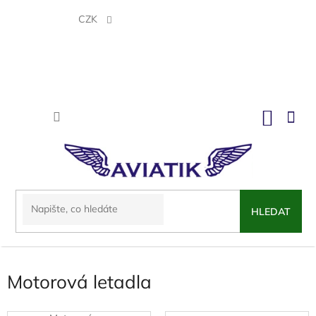
Přejít
na
CZK
obsah
NÁKU
KOŠÍK
HLEDAT
Motorová letadla