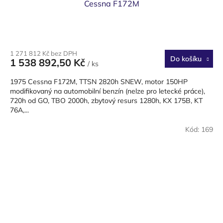
Cessna F172M
1 271 812 Kč bez DPH
Do košíku
1 538 892,50 Kč
/ ks
1975 Cessna F172M, TTSN 2820h SNEW, motor 150HP
modifikovaný na automobilní benzín (nelze pro letecké práce),
720h od GO, TBO 2000h, zbytový resurs 1280h, KX 175B, KT
76A,...
Kód:
169