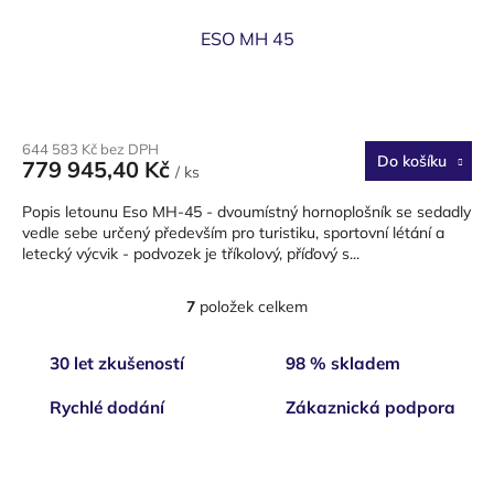
ESO MH 45
644 583 Kč bez DPH
Do košíku
779 945,40 Kč
/ ks
Popis letounu Eso MH-45 - dvoumístný hornoplošník se sedadly
vedle sebe určený především pro turistiku, sportovní létání a
letecký výcvik - podvozek je tříkolový, příďový s...
7
položek celkem
O
v
l
30 let zkušeností
98 % skladem
á
d
Rychlé dodání
Zákaznická podpora
a
c
í
Z
p