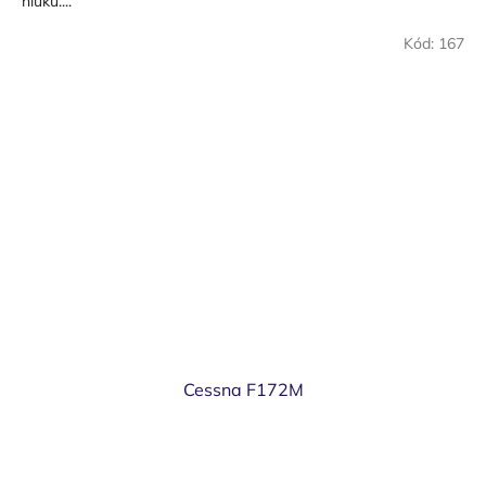
hluku....
Kód:
167
Cessna F172M