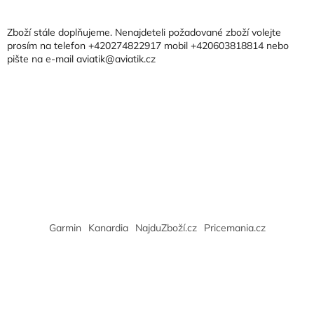
á
r
p
v
a
k
Zboží stále doplňujeme. Nenajdeteli požadované zboží volejte
t
y
prosím na telefon +420274822917 mobil +420603818814 nebo
v
pište na e-mail aviatik@aviatik.cz
í
ý
p
i
s
u
Garmin
Kanardia
NajduZboží.cz
Pricemania.cz