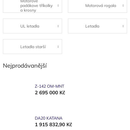
Motorové
padákove tříkolky
Motorová rogala
a krosny
UL letadla
Letadla
Letadla starší
Nejprodávanější
Z-142 OM-MNT
2 695 000 Kč
DA20 KATANA
1 915 832,90 Kč