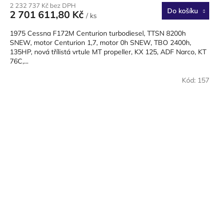
2 232 737 Kč bez DPH
Do košíku
2 701 611,80 Kč
/ ks
1975 Cessna F172M Centurion turbodiesel, TTSN 8200h
SNEW, motor Centurion 1,7, motor 0h SNEW, TBO 2400h,
135HP, nová třílistá vrtule MT propeller, KX 125, ADF Narco, KT
76C,...
Kód:
157