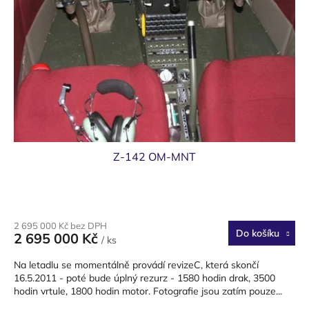
ů
p
r
o
d
u
k
t
ů
Z-142 OM-MNT
2 695 000 Kč bez DPH
Do košíku
2 695 000 Kč
/ ks
Na letadlu se momentálně provádí revizeC, která skončí
16.5.2011 - poté bude úplný rezurz - 1580 hodin drak, 3500
hodin vrtule, 1800 hodin motor. Fotografie jsou zatím pouze...