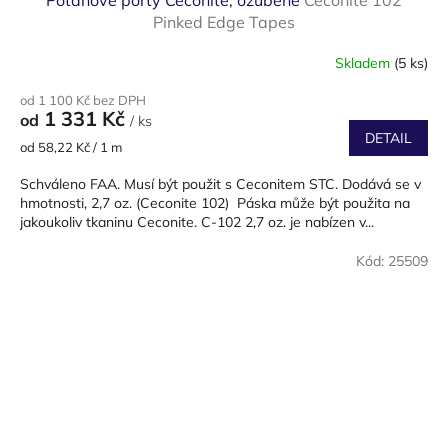
Potahové porty Ceconite, ozubené
Ceconite 102
Pinked Edge Tapes
Skladem
(5 ks)
od 1 100 Kč bez DPH
1 331 Kč
od
/ ks
DETAIL
Měrná
od 58,22 Kč / 1 m
cena:
Schváleno FAA. Musí být použit s Ceconitem STC. Dodává se v
hmotnosti, 2,7 oz. (Ceconite 102) Páska může být použita na
jakoukoliv tkaninu Ceconite. C-102 2,7 oz. je nabízen v...
Kód:
25509