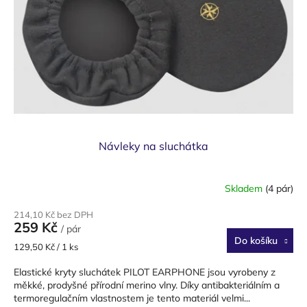
Návleky na sluchátka
Skladem
(4 pár)
214,10 Kč bez DPH
259 Kč
/ pár
Do košíku
Měrná
129,50 Kč / 1 ks
cena:
Elastické kryty sluchátek PILOT EARPHONE jsou vyrobeny z
měkké, prodyšné přírodní merino vlny. Díky antibakteriálním a
termoregulačním vlastnostem je tento materiál velmi...