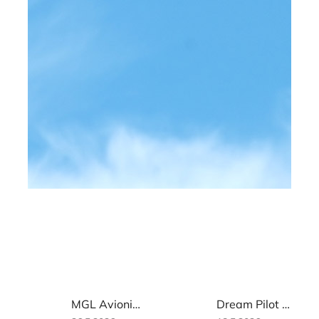
MGL Avionics V16 Transceiver
Dream Pilot - nákoleník tablet, telefon- univerzální