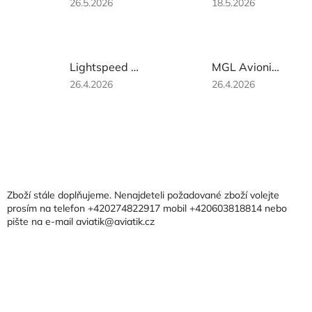
Hodnocení
Hodnocení
26.5.2026
18.5.2026
produktu
produktu
je
je
5
3
z
z
Lightspeed Zulu 3
MGL Avionics Blaze ASI, Ukazatel rychlosti letu
5
5
hvězdiček.
hvězdiček.
Hodnocení
Hodnocení
26.4.2026
26.4.2026
produktu
produktu
je
je
3
3
z
z
Z
5
5
á
hvězdiček.
hvězdiček.
p
a
Zboží stále doplňujeme. Nenajdeteli požadované zboží volejte
t
prosím na telefon +420274822917 mobil +420603818814 nebo
pište na e-mail aviatik@aviatik.cz
í