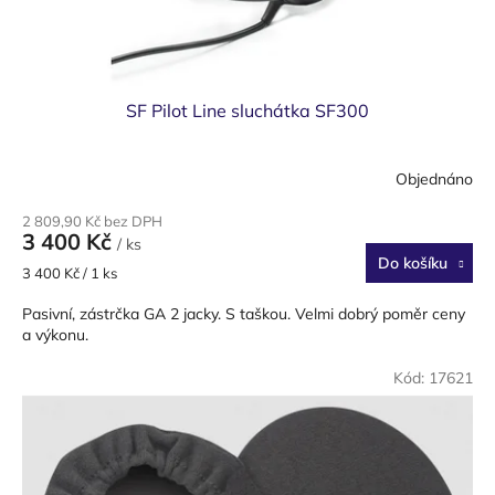
I
A
T
I
SF Pilot Line sluchátka SF300
K
P
Objednáno
e
2 809,90 Kč bez DPH
t
3 400 Kč
/ ks
r
Do košíku
Měrná
3 400 Kč / 1 ks
a
cena:
Pasivní, zástrčka GA 2 jacky. S taškou. Velmi dobrý poměr ceny
J
a výkonu.
a
Kód:
17621
r
k
a