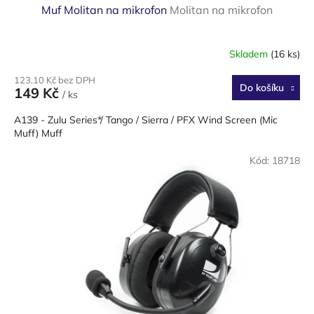
á
Muf Molitan na mikrofon
Molitan na mikrofon
k
a
Skladem
(16 ks)
z
123,10 Kč bez DPH
n
Do košíku
149 Kč
/ ks
í
A139 - Zulu Series*/ Tango / Sierra / PFX Wind Screen (Mic
k
Muff) Muff
ů
Kód:
18718
m
p
ř
e
j
e
A
V