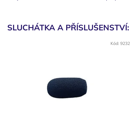
r
é
n
SLUCHÁTKA A PŘÍSLUŠENSTVÍ:
e
b
Kód:
9232
e
v
š
e
m
n
a
š
i
m
z