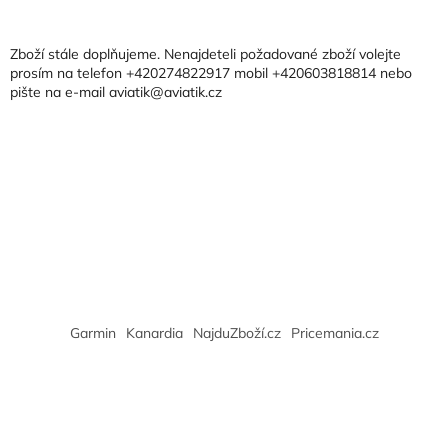
á
p
a
Zboží stále doplňujeme. Nenajdeteli požadované zboží volejte
t
prosím na telefon +420274822917 mobil +420603818814 nebo
pište na e-mail aviatik@aviatik.cz
í
Garmin
Kanardia
NajduZboží.cz
Pricemania.cz