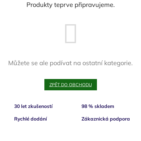
Produkty teprve připravujeme.
Můžete se ale podívat na ostatní kategorie.
ZPĚT DO OBCHODU
30 let zkušeností
98 % skladem
Rychlé dodání
Zákaznická podpora
Z