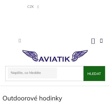
Přejít
na
CZK
obsah
NÁKU
KOŠÍK
HLEDAT
Outdoorové hodinky