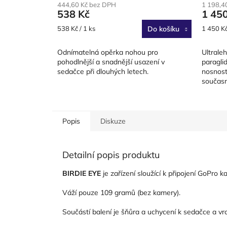
444,60 Kč bez DPH
1 198,4
538 Kč
1 45
Měrná
Měrná
538 Kč / 1 ks
Do košíku
1 450 Kč
cena:
cena:
Odnímatelná opěrka nohou pro
Ultraleh
pohodlnější a snadnější usazení v
paragli
sedačce při dlouhých letech.
nosnost
současn
z nejlépe
Popis
Diskuze
Detailní popis produktu
BIRDIE EYE
je zařízení sloužící k připojení GoPro k
Váží pouze 109 gramů (bez kamery).
Součástí balení je šňůra a uchycení k sedačce a vrc