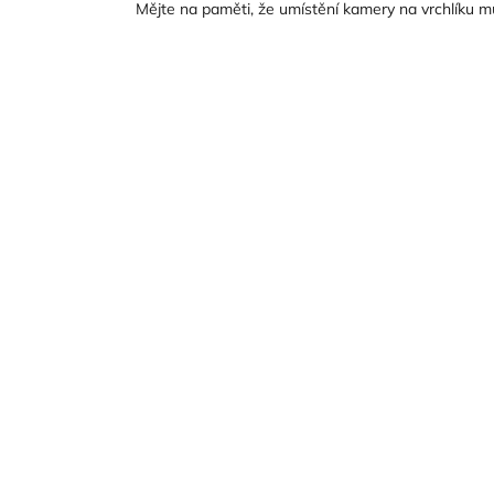
Mějte na paměti, že umístění kamery na vrchlíku 
Z
á
p
a
t
í