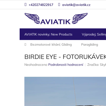
Přejít
+420274822917
aviatik@aviatik.cz
na
obsah
AVIATIK novinky; New Products
Výprodej; Sellin
Domů
Bezmotorové létání; Gliding
Paragliding
BIRDIE EYE - FOTORUKÁVE
Průměrné
Neohodnoceno
Podrobnosti hodnocení
Značka:
Sky
hodnocení
produktu
je
0,0
z
5
hvězdiček.