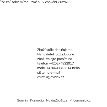
může způsobit mírnou změnu v chování kluzáku.
Zboží stále doplňujeme.
Nenajdeteli požadované
zboží volejte prosím na
telefon +420274822917
mobil +420603818814 nebo
pište na e-mail
aviatik@aviatik.cz
Garmin
Kanardia
NajduZboží.cz
Pricemania.cz