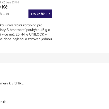
0 Kč bez DPH
0 Kč
 / 1 ks
Do košíku
ká, univerzální karabina pro
disty S hmotností pouhých 45 g a
í více než 25 kN je UNILOCK v
é době nejlehčí a zároveň jednou
...
amery k vrchlíku.
hlíku.