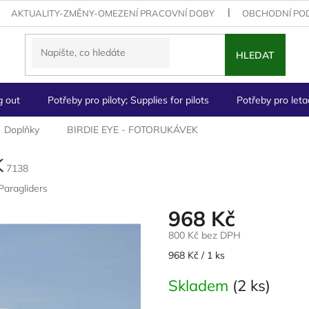
AKTUALITY-ZMĚNY-OMEZENÍ PRACOVNÍ DOBY
OBCHODNÍ PO
HLEDAT
g out
Potřeby pro piloty; Supplies for pilots
Potřeby pro letad
Doplňky
BIRDIE EYE - FOTORUKÁVEK
K
7138
Paragliders
968 Kč
800 Kč bez DPH
Měrná
968 Kč / 1 ks
cena:
Skladem
(2 ks)