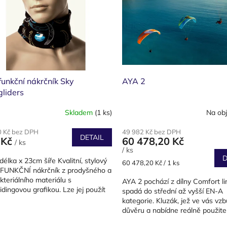
funkční nákrčník Sky
AYA 2
liders
Skladem
(1 ks)
Na ob
0 Kč bez DPH
49 982 Kč bez DPH
DETAIL
 Kč
60 478,20 Kč
/ ks
/ ks
D
élka x 23cm šíře Kvalitní, stylový
Měrná
60 478,20 Kč / 1 ks
FUNKČNÍ nákrčník z prodyšného a
cena:
kteriálního materiálu s
AYA 2 pochází z dílny Comfort li
idingovou grafikou. Lze jej použít
spadá do střední až vyšší EN-A
olik způsobů,...
kategorie. Kluzák, jež ve vás vzb
důvěru a nabídne reálně použite
výkon. Určený novicům i pokročil