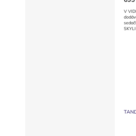
V VI
dodává
sedač
SKYLI
TAN