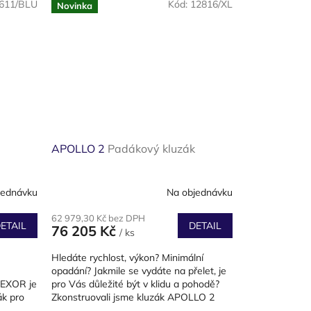
611/BLU
Kód:
12816/XL
Novinka
APOLLO 2
Padákový kluzák
jednávku
Na objednávku
62 979,30 Kč bez DPH
ETAIL
DETAIL
76 205 Kč
/ ks
Hledáte rychlost, výkon? Minimální
opadání? Jakmile se vydáte na přelet, je
EXOR je
pro Vás důležité být v klidu a pohodě?
ák pro
Zkonstruovali jsme kluzák APOLLO 2
, ale...
právě proto, aby byl...