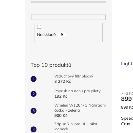
Na skladě
9
Light
Top 10 produktů
Vzduchový filtr plochý
3 272 Kč
Popruh na nohu pro piloty
743 K
192 Kč
899
Whelen W1284-G Náhradní
Měrná
899 Kč
čočka - zelená
cena:
900 Kč
Speed
Crux
Zápisník pilota UL - pilot
logbook