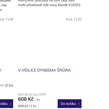
intenzivně pracoval na tom, aby vám
 létáme
mohl představit náš nový kluzák KUDOS
. Ale
2, který přesně vystihuje...
se
ód:
7138
Kód:
7135
K
V VIDLICE DYNEEMA ŠŇŮRA
dem
(2 ks)
502,50 Kč bez DPH
608 Kč
/ ks
ošíku
Do košíku
Měrná
608 Kč / 1 ks