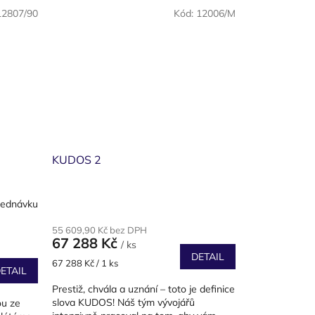
12807/90
Kód:
12006/M
KUDOS 2
jednávku
55 609,90 Kč bez DPH
67 288 Kč
/ ks
DETAIL
Měrná
67 288 Kč / 1 ks
ETAIL
cena:
Prestiž, chvála a uznání – toto je definice
slova KUDOS! Náš tým vývojářů
ou ze