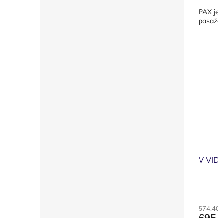
cena:
PAX j
pasaž
V VI
574,4
695