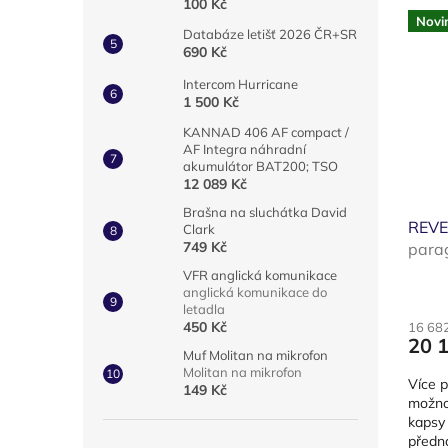
100 Kč
Novi
Databáze letišť 2026 ČR+SR
690 Kč
Intercom Hurricane
1 500 Kč
KANNAD 406 AF compact /
AF Integra náhradní
akumulátor BAT200; TSO
12 089 Kč
Brašna na sluchátka David
REVE
Clark
749 Kč
parag
VFR anglická komunikace
anglická komunikace do
letadla
450 Kč
16 68
20 
Muf Molitan na mikrofon
Molitan na mikrofon
Více p
149 Kč
možnos
kapsy 
předna