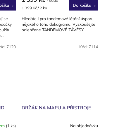
/ sada
ošíku
Do košíku
Měrná
1 399 Kč / 2 ks
cena:
í se
Hledáte i pro tandemové létání úsporu
sedačky
nějakého toho dekagramu. Vyzkoušejte
užití
odlehčené TANDEMOVÉ ZÁVĚSY.
u.
ód:
7120
Kód:
7114
RD
DRŽÁK NA MAPU A PŘÍSTROJE
dem
(1 ks)
Na objednávku