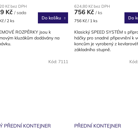
,20 Kč bez DPH
624,80 Kč bez DPH
99 Kč
756 Kč
/ sada
/ ks
Do košíku
Do k
Měrná
Kč / 2 ks
756 Kč / 1 ks
cena:
EMOVÉ ROZPĚRKY jsou k
Klasický SPEED SYSTÉM s připr
movým kluzákům dodávány na
háčky pro snadné připevnění k 
návku.
koncům je vyrobený z kevlarové
základního stupně.
Kód:
7111
Kód
Ý PŘEDNÍ KONTEJNER
PŘEDNÍ KONTEJNER