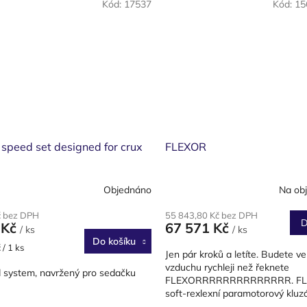
Kód:
17537
Kód:
15
 speed set designed for crux
FLEXOR
Objednáno
Na ob
č bez DPH
55 843,80 Kč bez DPH
D
 Kč
67 571 Kč
/ ks
/ ks
Do košíku
 / 1 ks
Jen pár kroků a letíte. Budete ve
vzduchu rychleji než řeknete
 system, navržený pro sedačku
FLEXORRRRRRRRRRRRRR. FL
soft-rexlexní paramotorový kluz
začínající nebo příležitostné piloty