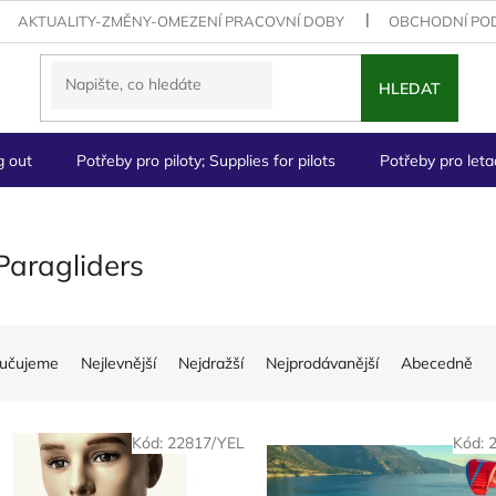
AKTUALITY-ZMĚNY-OMEZENÍ PRACOVNÍ DOBY
OBCHODNÍ PO
HLEDAT
g out
Potřeby pro piloty; Supplies for pilots
Potřeby pro letad
Paragliders
učujeme
Nejlevnější
Nejdražší
Nejprodávanější
Abecedně
Kód:
22817/YEL
Kód: