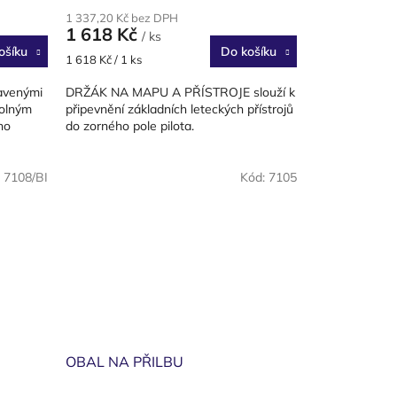
1 337,20 Kč bez DPH
1 618 Kč
/ ks
ošíku
Do košíku
Měrná
1 618 Kč / 1 ks
cena:
avenými
DRŽÁK NA MAPU A PŘÍSTROJE slouží k
volným
připevnění základních leteckých přístrojů
ho
do zorného pole pilota.
:
7108/BI
Kód:
7105
OBAL NA PŘILBU