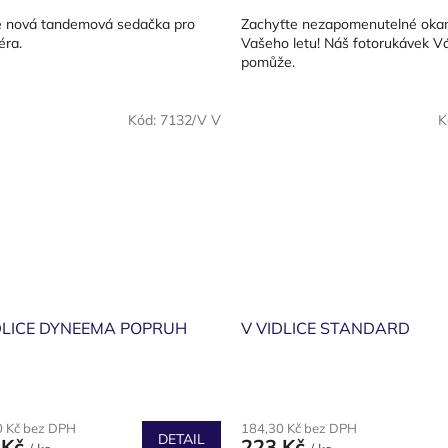
cena:
e nová tandemová sedačka pro
Zachyťte nezapomenutelné oka
éra.
Vašeho letu! Náš fotorukávek V
pomůže.
Kód:
7132/V V
K
DLICE DYNEEMA POPRUH
V VIDLICE STANDARD
0 Kč bez DPH
184,30 Kč bez DPH
DETAIL
 Kč
223 Kč