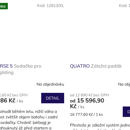
Kód:
12813/XL
Kód:
nka
RSE 5
Sedačka pro
QUATRO
Záložní padák
líding
Na objednávku
Na ob
2,60 Kč bez DPH
od 12 890 Kč bez DPH
DETAIL
186 Kč
15 596,90
od
/ ks
Kč
/ ks
ohodlí běhěm letu, nižší váha a
D
Měrná
16 777,60 Kč / 1 ks
t zvětšit objem batohu i zadní
cena:
sedačky. Chránič (airbag) je
Přestože je záložní systém jedn
fouknutý již před startem a