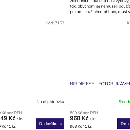
základních součástí naší výbavy,
uje vysokou míru...
tak, abychom jej nemuseli použít
pokud se už něco přihodí, musí 
záložák otevřít rychle,...
Kód:
7153
K
BIRDIE EYE - FOTORUKÁVE
Na objednávku
Skla
9 Kč bez DPH
800 Kč bez DPH
849 Kč
968 Kč
/ ks
/ ks
Do košíku
Do k
Měrná
 Kč / 1 ks
968 Kč / 1 ks