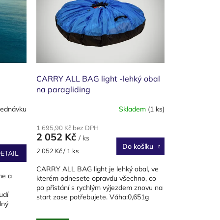
CARRY ALL BAG light -lehký obal
na paragliding
jednávku
Skladem
(1 ks)
1 695,90 Kč bez DPH
2 052 Kč
/ ks
Do košíku
Měrná
2 052 Kč / 1 ks
ETAIL
cena:
CARRY ALL BAG light je lehký obal, ve
ne a
kterém odnesete opravdu všechno, co
po přistání s rychlým výjezdem znovu na
udí
start zase potřebujete. Váha:0,651g
lný
ým...