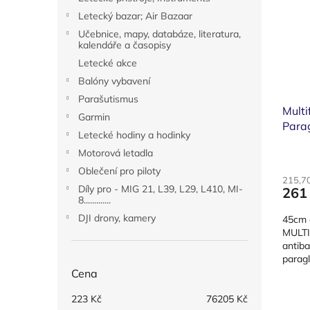
i
r
n
Letecký bazar; Air Bazaar
s
o
e
p
Učebnice, mapy, databáze, literatura,
d
l
kalendáře a časopisy
r
u
Letecké akce
o
k
d
t
Balóny vybavení
u
ů
Parašutismus
k
Multi
Garmin
t
Parag
Letecké hodiny a hodinky
ů
Motorová letadla
Oblečení pro piloty
215,7
Díly pro - MIG 21, L39, L29, L410, MI-
261
8.............
DJI drony, kamery
45cm d
MULTI
antiba
paragl
na něk
Cena
223
Kč
76205
Kč