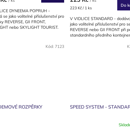
/ ks
/ ks
Do k
Měrná
223 Kč / 1 ks
DLICE DYNEEMA POPRUH -
cena:
 se jako volitelné příslušenství pro
V VIDLICE STANDARD - dodávaj
ky REVERSE, GII FRONT,
jako volitelné příslušenství pro 
GHT nebo SKYLIGHT TOURIST.
REVERSE nebo GII FRONT při po
standardního předního kontejner
Kód:
7123
K
DEMOVÉ ROZPĚRKY
SPEED SYSTEM - STANDA
Skla