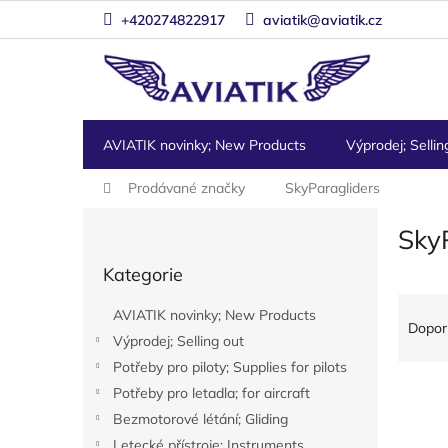
Přejít
+420274822917
aviatik@aviatik.cz
na
obsah
AVIATIK novinky; New Products
Výprodej; Sellin
Domů
Prodávané značky
SkyParagliders
P
Sky
o
Přeskočit
s
Kategorie
kategorie
t
Ř
r
AVIATIK novinky; New Products
a
a
Dopor
Výprodej; Selling out
z
n
e
Potřeby pro piloty; Supplies for pilots
n
V
n
í
Potřeby pro letadla; for aircraft
ý
í
p
Bezmotorové létání; Gliding
p
p
a
Letecké přístroje; Instruments