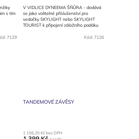
cena:
mžiky
V VIDLICE DYNEEMA ŠŇŮRA - dodává
ám s tím
se jako volitelné příslušenství pro
sedačky SKYLIGHT nebo SKYLIGHT
TOURIST k připojení záložního padáku
ód:
7129
Kód:
7126
TANDEMOVÉ ZÁVĚSY
1 156,20 Kč bez DPH
1 399 Kč