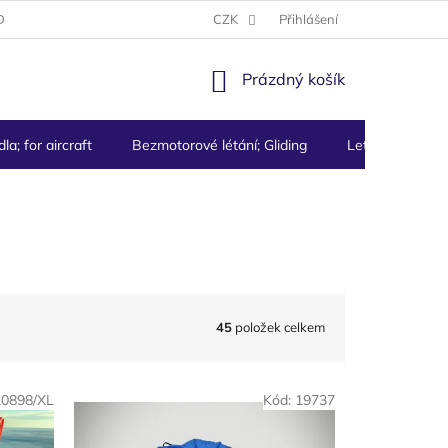
DMÍNKY
PODMÍNKY OCHRANY OSOBNÍCH ÚDAJŮ
CZK
Přihlášení
NÁKUPNÍ
Prázdný košík
KOŠÍK
la; for aircraft
Bezmotorové létání; Gliding
Letecké přístro
45
položek celkem
20898/XL
Kód:
19737