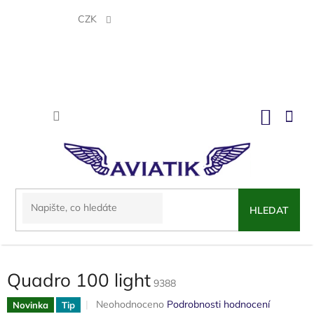
Přejít
na
CZK
obsah
NÁKU
KOŠÍK
HLEDAT
Quadro 100 light
9388
Průměrné
Neohodnoceno
Podrobnosti hodnocení
Novinka
Tip