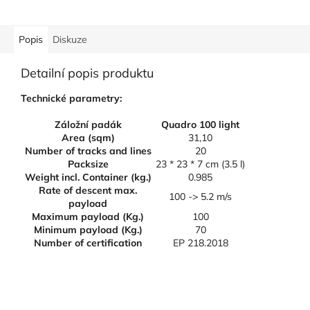
Popis
Diskuze
Detailní popis produktu
Technické parametry:
Záložní padák
Quadro 100 light
Area (sqm)
31,10
Number of tracks and lines
20
Packsize
23 * 23 * 7 cm (3.5 l)
Weight incl. Container (kg.)
0.985
Rate of descent max.
100 -> 5.2 m/s
payload
Maximum payload (Kg.)
100
Minimum payload (Kg.)
70
Number of certification
EP 218.2018
Z