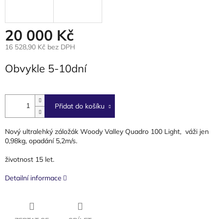
20 000 Kč
16 528,90 Kč bez DPH
Měrná
Obvykle 5-10dní
cena:
Přidat do košíku
Nový ultralehký záložák Woody Valley Quadro 100 Light, váži jen
0,98kg, opadání 5,2m/s.
životnost 15 let.
Detailní informace