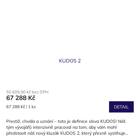
KUDOS 2
55 609,90 Kč bez DPH
67 288 Kč
Měrná
67 288 Kč / 1 ks
DETAIL
cena:
Prestiž, chvála a uznání – toto je definice slova KUDOS! Náš
tým vývojářů intenzivně pracoval na tom, aby vám mohl
představit náš nový kluzák KUDOS 2, který přesně vystihuje...