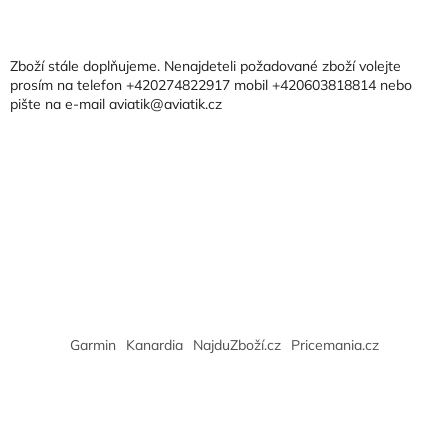
á
p
a
Zboží stále doplňujeme. Nenajdeteli požadované zboží volejte
t
prosím na telefon +420274822917 mobil +420603818814 nebo
pište na e-mail aviatik@aviatik.cz
í
Garmin
Kanardia
NajduZboží.cz
Pricemania.cz