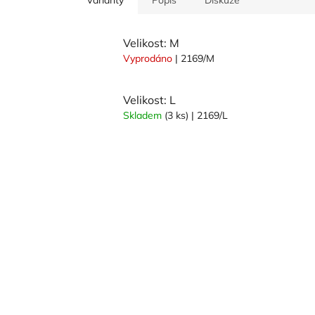
Velikost: M
Vyprodáno
| 2169/M
Velikost: L
Skladem
(3 ks)
| 2169/L
Z
á
p
a
t
í