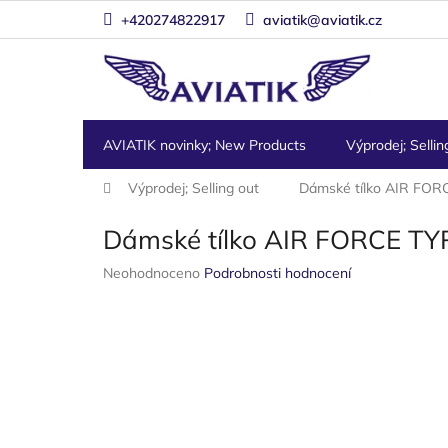
Přejít
+420274822917
aviatik@aviatik.cz
na
obsah
AVIATIK novinky; New Products
Výprodej; Sellin
Domů
Výprodej; Selling out
Dámské tílko AIR FOR
Dámské tílko AIR FORCE T
Průměrné
Neohodnoceno
Podrobnosti hodnocení
hodnocení
produktu
je
0,0
z
5
hvězdiček.