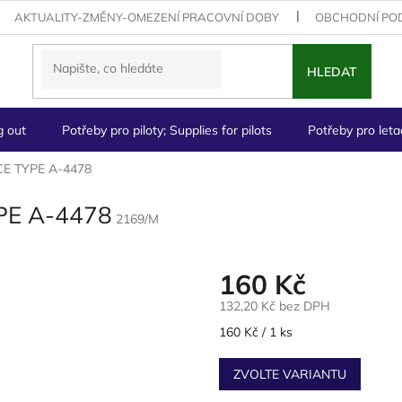
AKTUALITY-ZMĚNY-OMEZENÍ PRACOVNÍ DOBY
OBCHODNÍ PO
HLEDAT
g out
Potřeby pro piloty; Supplies for pilots
Potřeby pro letad
CE TYPE A-4478
YPE A-4478
2169/M
160 Kč
132,20 Kč bez DPH
Měrná
160 Kč / 1 ks
cena:
ZVOLTE VARIANTU