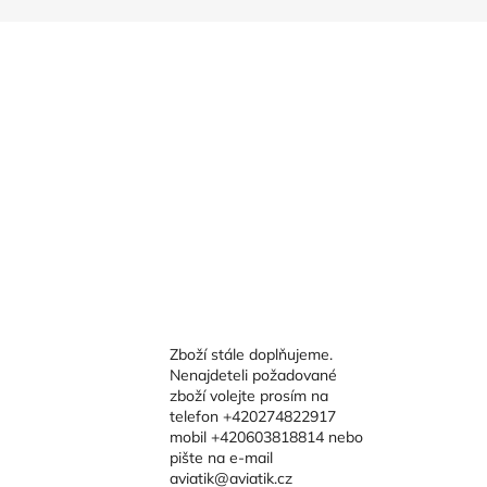
Zboží stále doplňujeme.
Nenajdeteli požadované
zboží volejte prosím na
telefon +420274822917
mobil +420603818814 nebo
pište na e-mail
aviatik@aviatik.cz