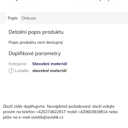
Popis
Diskuze
Detailní popis produktu
Popis produktu není dostupný
Doplňkové parametry
Kategorie
:
Stavební materiál
?
Letadlo
:
stavební materiál
Z
á
p
a
Zboží stále doplňujeme. Nenajdeteli požadované zboží volejte
t
prosím na telefon +420274822917 mobil +420603818814 nebo
pište na e-mail aviatik@aviatik.cz
í