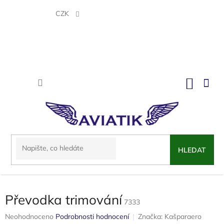
Přejít
na
CZK
obsah
NÁKU
KOŠÍK
HLEDAT
Převodka trimování
7333
Průměrné
Neohodnoceno
Podrobnosti hodnocení
Značka:
Kašparaero