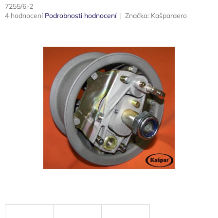
7255/6-2
Průměrné
4 hodnocení
Podrobnosti hodnocení
Značka:
Kašparaero
hodnocení
produktu
je
1,8
z
5
hvězdiček.