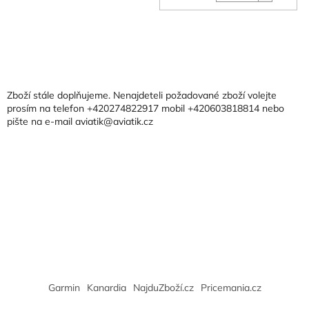
Z
á
p
a
Zboží stále doplňujeme. Nenajdeteli požadované zboží volejte
t
prosím na telefon +420274822917 mobil +420603818814 nebo
pište na e-mail aviatik@aviatik.cz
í
Garmin
Kanardia
NajduZboží.cz
Pricemania.cz