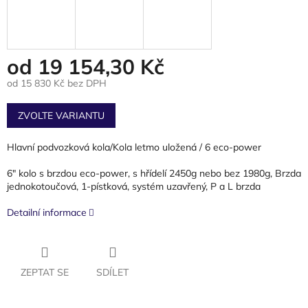
od
19 154,30 Kč
od
15 830 Kč
bez DPH
Měrná
cena:
ZVOLTE VARIANTU
Hlavní podvozková kola/Kola letmo uložená / 6 eco-power
6" kolo s brzdou eco-power, s hřídelí 2450g nebo bez 1980g, Brzda
jednokotoučová, 1-pístková, systém uzavřený, P a L brzda
Detailní informace
ZEPTAT SE
SDÍLET