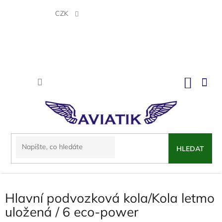
Přejít
na
CZK
obsah
NÁKU
KOŠÍK
HLEDAT
Hlavní podvozková kola/Kola letmo
uložená / 6 eco-power