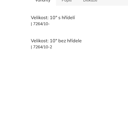
Velikost: 10" s hřídelí
| 7264/10-
Velikost: 10" bez hřídele
| 7264/10-2
Z
á
p
a
t
í