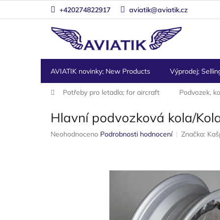
Přejít
+420274822917
aviatik@aviatik.cz
na
obsah
AVIATIK novinky; New Products
Výprodej; Sellin
Domů
Potřeby pro letadla; for aircraft
Podvozek, kol
Hlavní podvozková kola/Kola
Průměrné
Neohodnoceno
Podrobnosti hodnocení
Značka:
Kaš
hodnocení
produktu
je
0,0
z
5
hvězdiček.