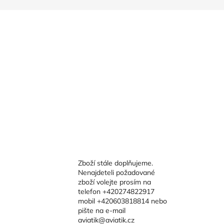
Zboží stále doplňujeme.
Nenajdeteli požadované
zboží volejte prosím na
telefon +420274822917
mobil +420603818814 nebo
pište na e-mail
aviatik@aviatik.cz