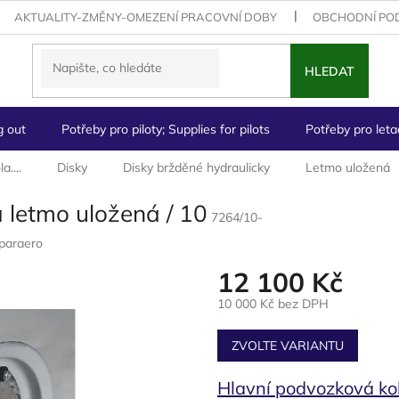
AKTUALITY-ZMĚNY-OMEZENÍ PRACOVNÍ DOBY
OBCHODNÍ PO
HLEDAT
g out
Potřeby pro piloty; Supplies for pilots
Potřeby pro letad
a....
Disky
Disky bržděné hydraulicky
Letmo uložená
 letmo uložená / 10
7264/10-
paraero
12 100 Kč
10 000 Kč bez DPH
Měrná
cena:
ZVOLTE VARIANTU
Hlavní podvozková ko