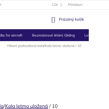
DMÍNKY
PODMÍNKY OCHRANY OSOBNÍCH ÚDAJŮ
CZK
Přihlášení
NÁKUPNÍ
Prázdný košík
KOŠÍK
la; for aircraft
Bezmotorové létání; Gliding
Letecké přístro
Hlavní podvozková kola/Kola letmo uložená / 10
la
/
Kola letmo uložená
/ 10