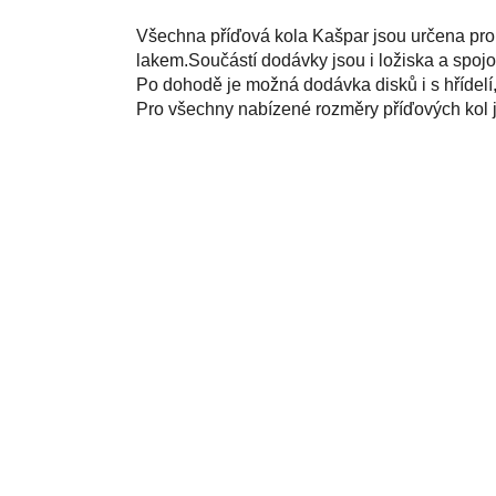
Všechna příďová kola Kašpar jsou určena pro p
lakem.Součástí dodávky jsou i ložiska a spojo
Po dohodě je možná dodávka disků i s hřídelí,
Pro všechny nabízené rozměry příďových kol j
Z
á
p
a
t
í