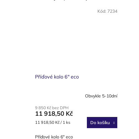
Kód:
7234
Příďové kolo 6" eco
Obvykle 5-10dní
9 850 Kč bez DPH
11 918,50 Kč
Měrná
11 918,50 Kč / 1 ks
Do košíku
cena:
Příďové kolo 6" eco