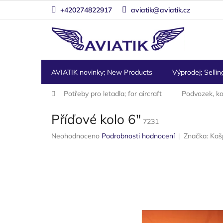
Přejít
+420274822917
aviatik@aviatik.cz
na
obsah
AVIATIK novinky; New Products
Výprodej; Sellin
Domů
Potřeby pro letadla; for aircraft
Podvozek, kol
Příďové kolo 6"
7231
Průměrné
Neohodnoceno
Podrobnosti hodnocení
Značka:
Kaš
hodnocení
produktu
je
0,0
z
5
hvězdiček.