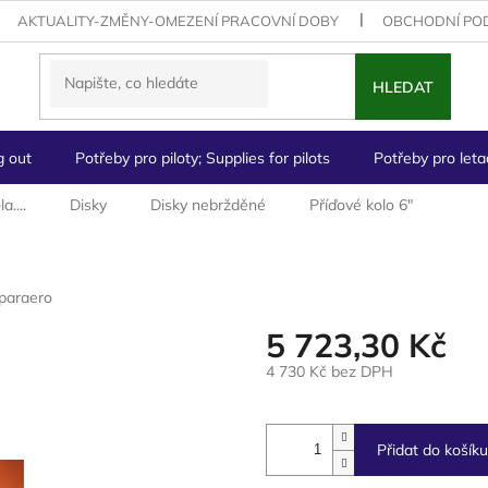
AKTUALITY-ZMĚNY-OMEZENÍ PRACOVNÍ DOBY
OBCHODNÍ PO
HLEDAT
g out
Potřeby pro piloty; Supplies for pilots
Potřeby pro letad
a....
Disky
Disky nebržděné
Příďové kolo 6"
paraero
5 723,30 Kč
4 730 Kč bez DPH
Měrná
cena:
Přidat do košíku