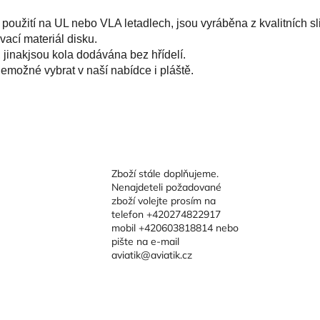
oužití na UL nebo VLA letadlech, jsou vyráběna z kvalitních sl
vací materiál disku.
 jinakjsou kola dodávána bez hřídelí.
emožné vybrat v naší nabídce i pláště.
Zboží stále doplňujeme.
Nenajdeteli požadované
zboží volejte prosím na
telefon +420274822917
mobil +420603818814 nebo
pište na e-mail
aviatik@aviatik.cz