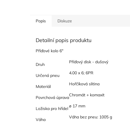
Popis
Diskuze
Detailní popis produktu
Příďové kolo 6"
Příďový disk - dušový
Druh
4.00 x 6; 6PR
Určená pneu
Hořčíková slitina
Materiál
Chromát + komaxit
Povrchová úprava
ø 17 mm
Ložiska pro hřídel
Váha bez pneu: 1005 g
Váha