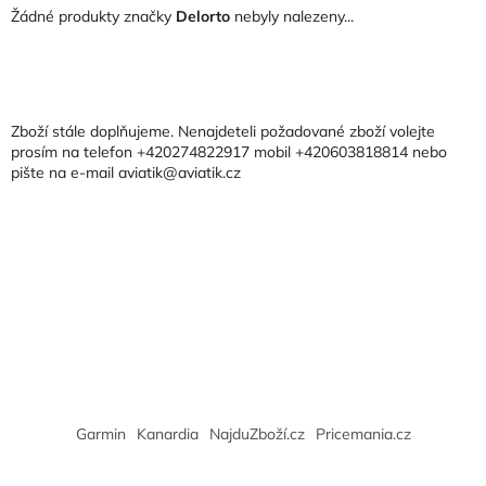
Žádné produkty značky
Delorto
nebyly nalezeny...
Z
á
p
a
Zboží stále doplňujeme. Nenajdeteli požadované zboží volejte
t
prosím na telefon +420274822917 mobil +420603818814 nebo
pište na e-mail aviatik@aviatik.cz
í
Garmin
Kanardia
NajduZboží.cz
Pricemania.cz