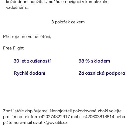
každodenní použití. Umožňuje navigaci v komplexním
vzdušném...
3
položek celkem
O
v
l
Přístroje pro volné létání,
á
d
Free Flight
a
c
30 let zkušeností
98 % skladem
í
p
Rychlé dodání
Zákaznická podpora
r
v
k
Z
y
á
v
p
ý
a
p
Zboží stále doplňujeme. Nenajdeteli požadované zboží volejte
t
i
prosím na telefon +420274822917 mobil +420603818814 nebo
s
pište na e-mail aviatik@aviatik.cz
í
u