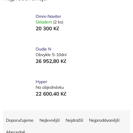
Omni-Naviter
Skladem
(2 ks)
20 300 Kč
Oudie N
Obvykle 5-10dní
26 952,80 Kč
Hyper
Na objednávku
22 600,40 Kč
Ř
a
Doporučujeme
Nejlevnější
Nejdražší
Nejprodávanější
z
e
Abecedně