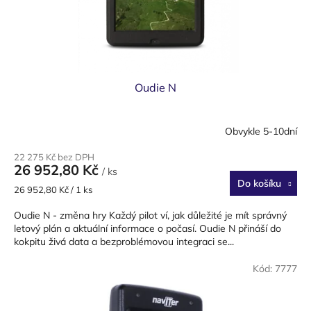
Oudie N
Obvykle 5-10dní
Průměrné
hodnocení
22 275 Kč bez DPH
produktu
26 952,80 Kč
/ ks
je
Do košíku
3,4
Měrná
26 952,80 Kč / 1 ks
z
cena:
5
Oudie N - změna hry Každý pilot ví, jak důležité je mít správný
hvězdiček.
letový plán a aktuální informace o počasí. Oudie N přináší do
kokpitu živá data a bezproblémovou integraci se...
Kód:
7777