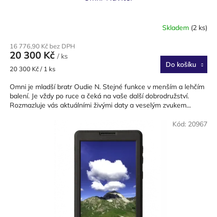
Skladem
(2 ks)
Průměrné
hodnocení
16 776,90 Kč bez DPH
produktu
20 300 Kč
/ ks
je
Do košíku
4,0
Měrná
20 300 Kč / 1 ks
z
cena:
5
Omni je mladší bratr Oudie N. Stejné funkce v menším a lehčím
hvězdiček.
balení. Je vždy po ruce a čeká na vaše další dobrodružství.
Rozmazluje vás aktuálními živými daty a veselým zvukem...
Kód:
20967