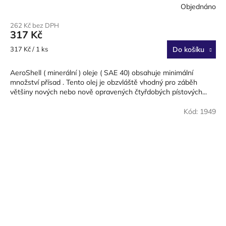
Objednáno
262 Kč bez DPH
317 Kč
Měrná
317 Kč / 1 ks
Do košíku
cena:
AeroShell ( minerální ) oleje ( SAE 40) obsahuje minimální
množství přísad . Tento olej je obzvláště vhodný pro záběh
většiny nových nebo nově opravených čtyřdobých pístových...
Kód:
1949