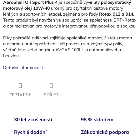
AeroShell Oil Sport Plus 4
je speciálně vyvinutý
polosyntetický
motorový olej 10W-40
určený pro čtyřtaktní pístové motory
lehkých a sportovních letadel, zejména pro řady
Rotax 912 a 914
.
Tento produkt byl navržen ve spolupráci se společností BRP-Rotax
a optimalizován pro motory s integrovanou převodovkou a spojkou.
Díky pokročilé aditivaci zajišťuje spolehlivé mazání, čistotu motoru
a ochranu proti opotřebení i při provozu s různými typy paliv,
včetně leteckého benzínu AVGAS 100LL a automobilového
benzínu.
Detailní informace
ZEPTAT SE
SDÍLET
30 let zkušeností
98 % skladem
Rychlé dodání
Zákaznická podpora