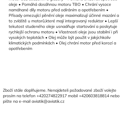
oleje • Pomáhá dosáhnou motoru TBO • Chrání vysoce
namáhané díly motoru před odíráním a opotřebením •
Přísady omezující pěnění oleje maximalizují účinné mazání a
to zvláště u motorů,které mají integrovaný reduktor • Lepší
tekutost studeného oleje usnadňuje startování a poskytuje
rychlejší ochranu motoru • Vlastnosti oleje jsou stabilní i při
vysokých teplotách • Olej může být použit v jakýchkoliv
klimatických podmínkách • Olej chrání motor před korozí a
opotřebením
Z
á
p
a
Zboží stále doplňujeme. Nenajdeteli požadované zboží volejte
t
prosím na telefon +420274822917 mobil +420603818814 nebo
pište na e-mail aviatik@aviatik.cz
í