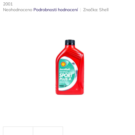
2001
Průměrné
Neohodnoceno
Podrobnosti hodnocení
Značka:
Shell
hodnocení
produktu
je
0,0
z
5
hvězdiček.