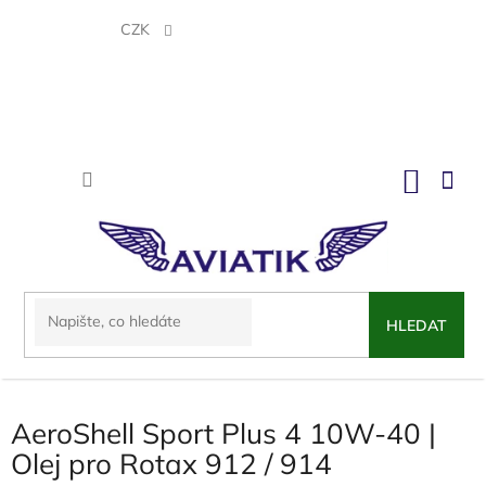
Přejít
na
CZK
obsah
NÁKU
KOŠÍK
HLEDAT
AeroShell Sport Plus 4 10W-40 |
Olej pro Rotax 912 / 914