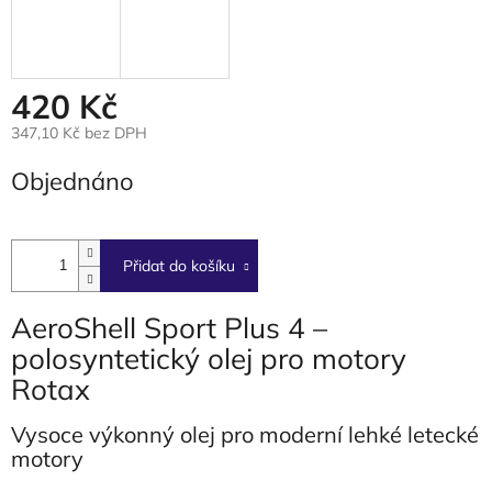
420 Kč
347,10 Kč bez DPH
Měrná
Objednáno
cena:
Přidat do košíku
AeroShell Sport Plus 4 –
polosyntetický olej pro motory
Rotax
Vysoce výkonný olej pro moderní lehké letecké
motory