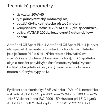
Technické parametry
viskozita:
10W-40
typ:
polosyntetický motorový olej
použití:
čtyřtaktní letecké pístové motory
kompatibilita:
Rotax 912 / 914 / 915 (dle specifikace)
paliva:
AVGAS 100LL, bezolovnatý automobilový
benzín
AeroShell Oil Sport Plus 4 AeroShell Oil Sport Plus 4 je první
olej speciálně vyvinutý pro pístové motory lehkých letadel
jako je Rotax 912 a 914 . Nízká teplota hlav válců (ve
srovnání se vzduchem chlazenými motory), nízká spotřeba
oleje a mazání pohyblivých částí motoru vyžadují vysoce
kvalitní polosyntetický olej, který zaručí maximální výkon
motoru s různými typy paliv.
Fyzikální charakteristiky: SAE viskozita 10W-40 Kinematická
viskozita ASTM D 445 při 40°C mm2/s 94,2 při 100°C mm2/s
14,46 Viskózní index ISO 2909 159 Hustota při 15°C kg/m3
ASTM D 4052 871 Bod vzplanutí °C ISO 2592 228 Bod