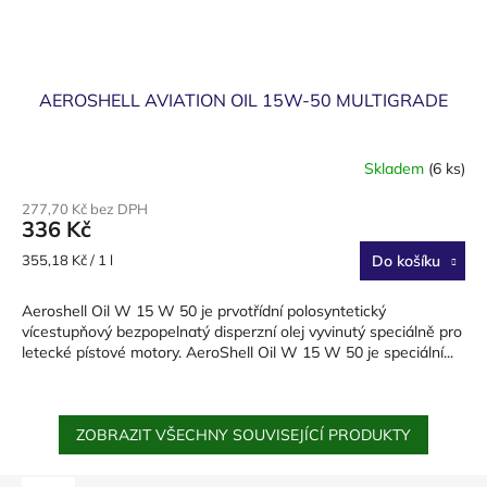
AEROSHELL AVIATION OIL 15W-50 MULTIGRADE
Skladem
(6 ks)
277,70 Kč bez DPH
336 Kč
Měrná
355,18 Kč / 1 l
Do košíku
cena:
Aeroshell Oil W 15 W 50 je prvotřídní polosyntetický
vícestupňový bezpopelnatý disperzní olej vyvinutý speciálně pro
letecké pístové motory. AeroShell Oil W 15 W 50 je speciální...
ZOBRAZIT VŠECHNY SOUVISEJÍCÍ PRODUKTY