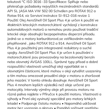
tekutosti °C ISO 3016 -33 Specifikace: Splňuje nebo
překračuje požadavky nejvyšších mezinárodních standardů:
API SL JASA MA VW 502 00 Schválen pro ROTAX 912 a
Rotax 914, viz Servisní instrukce SI–912–016 revize 1
Použití: Olej AeroShell Oil Sport Plus 4 je určen k použití ve
4taktních leteckých motorech,které vycházejí z konstrukce
automobilových motorů a nemohou proto používat tradiční
letecké oleje obsahující bezpopelnatou disperzní přísadu.
Jedná se o motory karburátorové,se vstřikováním nebo
přeplňované , jako ROTAX 912 a 914. AeroShell Oil Sport
Plus 4 je použitelný pro integrované reduktory a suché
spojky. AeroShell Oil Sport Plus 4 je určen k používání v
motorech,které jsou provozovány na bezolovnatý benzín
nebo olovnatý AVGAS 100LL. Správné typy přísad a dobré
rozpouštěcí vlastnosti umožňují oleji vypořádat se s
olovnatými částicemi, které mohou v oleji vytvářet usazeniny
a tím mohou omezovat proudění oleje v motoru a zhoršovat
jeho mazání. V tomto ohledu dosahuje AeroShell Oil Sport
Plus 4 mnohem lepších výsledků než oleje určené pro
motocykly. Intervaly výměny oleje při provozu motoru na
různá paliva najdete v Příručce k použití motoru. Vlastnosti a
výhody • První olej vyvinutý speciálně pro motory lehkých
letadel • Podporuje čistotu motoru • Napomáhá udržovat
motor bez usazenin a glazury • Pomáhá snižovat spotřebu