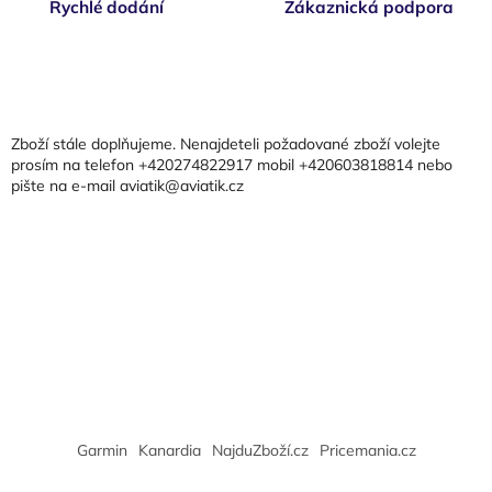
Rychlé dodání
Zákaznická podpora
Z
á
p
a
Zboží stále doplňujeme. Nenajdeteli požadované zboží volejte
t
prosím na telefon +420274822917 mobil +420603818814 nebo
pište na e-mail aviatik@aviatik.cz
í
Garmin
Kanardia
NajduZboží.cz
Pricemania.cz