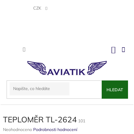
Přejít
na
CZK
obsah
NÁKU
KOŠÍK
HLEDAT
TEPLOMĚR TL-2624
101
Průměrné
Neohodnoceno
Podrobnosti hodnocení