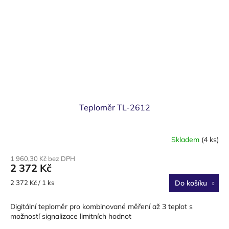
Teploměr TL-2612
Skladem
(4 ks)
1 960,30 Kč bez DPH
2 372 Kč
Měrná
2 372 Kč / 1 ks
Do košíku
cena:
Digitální teploměr pro kombinované měření až 3 teplot s
možností signalizace limitních hodnot