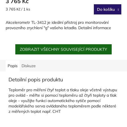
3 765 Kč
Měrná
3 765 Kč / 1 ks
Do košíku
cena:
Akcelerometr TL-3412 je ideální přístroj pro monitorování
provozního zrychlení "g" vašeho letadla. Detailní informace
ZOBRAZIT VŠECHNY SOUVISEJÍCÍ PRODUKTY
Popis
Diskuze
Detailní popis produktu
Teploměr pro měření čtyř teplot a tlaku oleje včetně výstupu
pro ovlád - měřte si pomocí teploměru až čtyři teploty a tlak
oleje - využijte funkci automatického sytiče pomocí
modelářského serva ovládaného teploměrem podle některé
z měřených teplot např. CHT