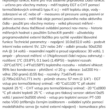
nejnovější funkce, které pro Vás budeme připravovat Další funkce:
- určeno pro všechny motory - měří teploty EGT a CHT pomocí
termočlánkových snímačů typu K a J - měří teplotu oleje, vody -
zobrazení ve oC nebo oF - measures oil pressure using pasivní or
aktivní sensors - měří tlak oleje pomocí pasivního nebo aktivního
čidla - použití pro všechny motory - velká přesnost měření -
jednoduché dvou tlačítkové ovládání pomocí nav-menu - historie
měřených hodnot s použitím SchecK® paměti - uživatelsky
programovatelné externí tlačítko pro rychlé vyvolání libovolné
funkce Technické parametry: - napájení: 10.0až32.0 voltů - podsvit
interní nebo externí: 5V, 12V nebo 24V - odběr proudu: 50až250
mA @ 14 voltů - maximální napětí a proud signalizace: 30 voltů, 1
ampér - přesnost měření: +/-1%(přesnosti čidel nejsou zahrnuty) -
rozlišení: 1°C (33.8°F), 0.1 barů (1.45PSI) - teplotní rozsah:
-20°Caž70°C (-4°Faž158°F) teplotního rozsahu - relativní vlhkost:
95% bez kondenzace - přetížení: +/-20 g - vibrace: 1až200 Hz -
váha: 250 gramů (0,55 lbs) - rozměry: 71x67x45 mm
(2.795x2.637x1.771 inch) - průměr otvoru: 57 mm (2 1/4’’) - EGT
vstup pro termočlánkový snímač: -40 °Caž1100 °C při okolní
teplotě 25 °C - CHT vstup pro termočlánkový snímač: -20 °Caž800
°C při okolní teplotě 25 °C - vstup pro tlakový senzor: aktivní 0až5
voltů / pasivní 0až500 ohmů - vstup pro teplotní senzor: PT-100
nebo VDO (stříbrný)s černým izolátorem - ovládání sytiče pomocí
modelářského serva (Je nutné externí nápajení) - komunikace přes