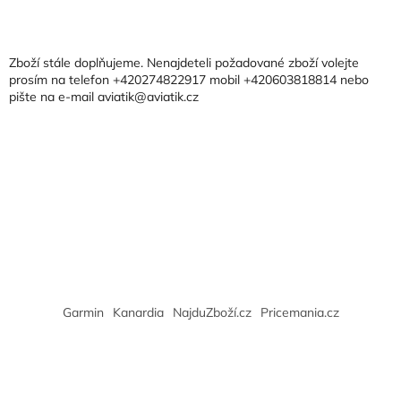
Z
á
p
a
Zboží stále doplňujeme. Nenajdeteli požadované zboží volejte
t
prosím na telefon +420274822917 mobil +420603818814 nebo
pište na e-mail aviatik@aviatik.cz
í
Garmin
Kanardia
NajduZboží.cz
Pricemania.cz