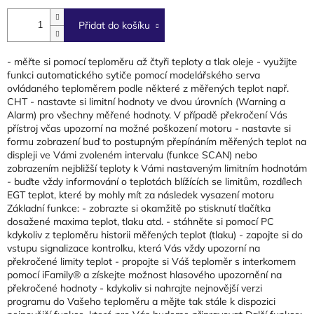
cena:
Přidat do košíku
- měřte si pomocí teploměru až čtyři teploty a tlak oleje - využijte
funkci automatického sytiče pomocí modelářského serva
ovládaného teploměrem podle některé z měřených teplot např.
CHT - nastavte si limitní hodnoty ve dvou úrovních (Warning a
Alarm) pro všechny měřené hodnoty. V případě překročení Vás
přístroj včas upozorní na možné poškození motoru - nastavte si
formu zobrazení buď to postupným přepínáním měřených teplot na
displeji ve Vámi zvoleném intervalu (funkce SCAN) nebo
zobrazením nejbližší teploty k Vámi nastaveným limitním hodnotám
- buďte vždy informování o teplotách blížících se limitům, rozdílech
EGT teplot, které by mohly mít za následek vysazení motoru
Základní funkce: - zobrazte si okamžitě po stisknutí tlačítka
dosažené maxima teplot, tlaku atd. - stáhněte si pomocí PC
kdykoliv z teploměru historii měřených teplot (tlaku) - zapojte si do
vstupu signalizace kontrolku, která Vás vždy upozorní na
překročené limity teplot - propojte si Váš teploměr s interkomem
pomocí iFamily® a získejte možnost hlasového upozornění na
překročené hodnoty - kdykoliv si nahrajte nejnovější verzi
programu do Vašeho teploměru a mějte tak stále k dispozici