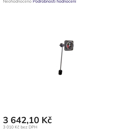
Průměrné
Neohodnoceno
Podrobnosti hodnocení
hodnocení
produktu
je
0,0
z
5
hvězdiček.
3 642,10 Kč
3 010 Kč bez DPH