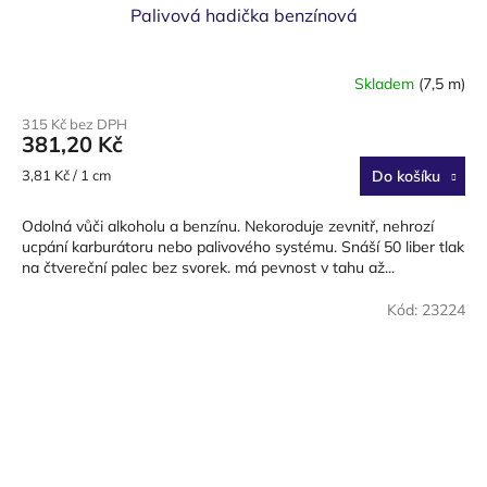
Palivová hadička benzínová
Skladem
(7,5 m)
315 Kč bez DPH
381,20 Kč
Měrná
3,81 Kč / 1 cm
Do košíku
cena:
Odolná vůči alkoholu a benzínu. Nekoroduje zevnitř, nehrozí
ucpání karburátoru nebo palivového systému. Snáší 50 liber tlak
na čtvereční palec bez svorek. má pevnost v tahu až...
Kód:
23224