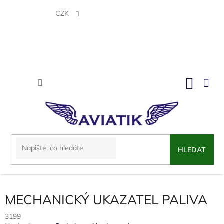
Přejít
na
CZK
obsah
NÁKU
KOŠÍK
HLEDAT
MECHANICKÝ UKAZATEL PALIVA
3199