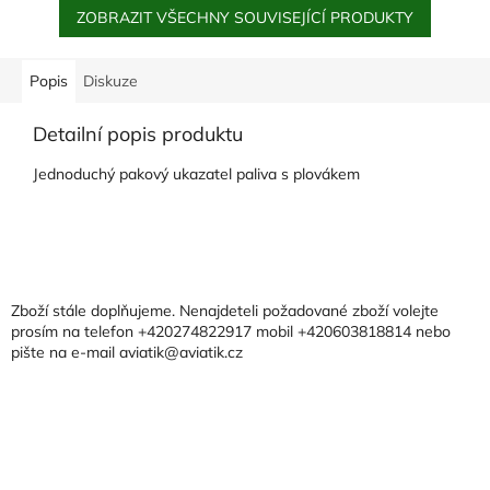
ZOBRAZIT VŠECHNY SOUVISEJÍCÍ PRODUKTY
Popis
Diskuze
Detailní popis produktu
Jednoduchý pakový ukazatel paliva s plovákem
Z
á
p
a
Zboží stále doplňujeme. Nenajdeteli požadované zboží volejte
t
prosím na telefon +420274822917 mobil +420603818814 nebo
pište na e-mail aviatik@aviatik.cz
í