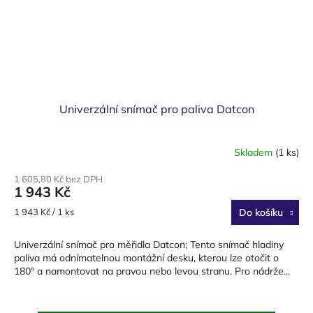
Univerzální snímač pro paliva Datcon
Skladem
(1 ks)
1 605,80 Kč bez DPH
1 943 Kč
Měrná
1 943 Kč / 1 ks
Do košíku
cena:
Univerzální snímač pro měřidla Datcon; Tento snímač hladiny
paliva má odnímatelnou montážní desku, kterou lze otočit o
180° a namontovat na pravou nebo levou stranu. Pro nádrže...