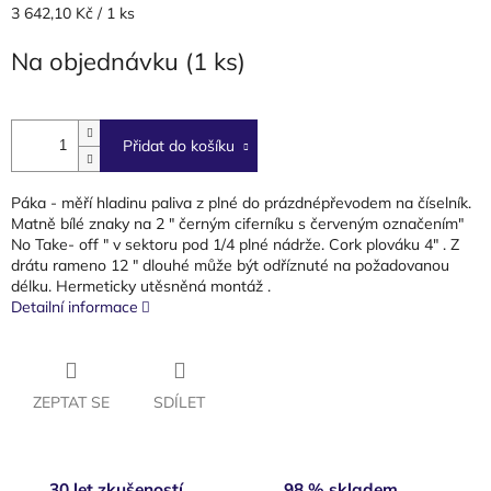
Měrná
3 642,10 Kč / 1 ks
cena:
Na objednávku
(1 ks)
Přidat do košíku
Páka - měří hladinu paliva z plné do prázdnépřevodem na číselník.
Matně bílé znaky na 2 " černým ciferníku s červeným označením"
No Take- off " v sektoru pod 1/4 plné nádrže. Cork plováku 4" . Z
drátu rameno 12 " dlouhé může být odříznuté na požadovanou
délku. Hermeticky utěsněná montáž .
Detailní informace
ZEPTAT SE
SDÍLET
30 let zkušeností
98 % skladem