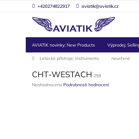
Přejít
+420274822917
aviatik@aviatik.cz
na
obsah
AVIATIK novinky; New Products
Výprodej; Sellin
Domů
Letecké přístroje; Instruments
neurčené
CHT-WESTACH
259
Průměrné
Neohodnoceno
Podrobnosti hodnocení
hodnocení
produktu
je
0,0
z
5
hvězdiček.