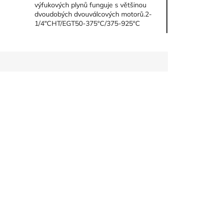
výfukových plynů funguje s většinou
dvoudobých dvouválcových motorů.2-
1/4"CHT/EGT50-375°C/375-925°C