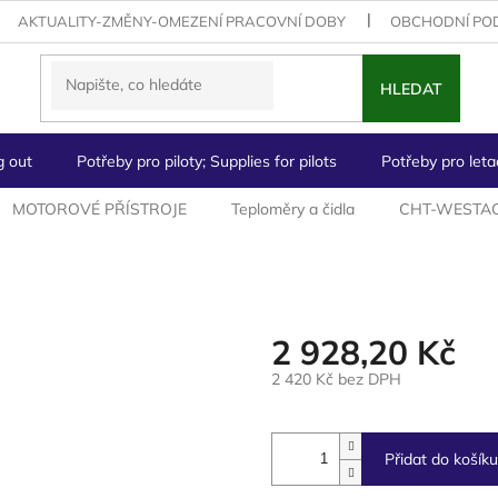
AKTUALITY-ZMĚNY-OMEZENÍ PRACOVNÍ DOBY
OBCHODNÍ PO
HLEDAT
g out
Potřeby pro piloty; Supplies for pilots
Potřeby pro letad
MOTOROVÉ PŘÍSTROJE
Teploměry a čidla
CHT-WESTA
2 928,20 Kč
2 420 Kč bez DPH
Měrná
cena:
Přidat do košíku