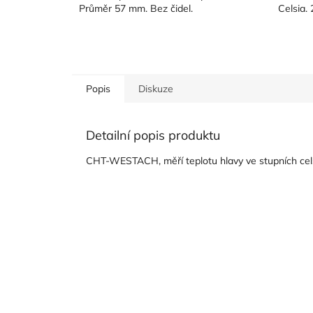
Průměr 57 mm. Bez čidel.
Celsia.
Popis
Diskuze
Detailní popis produktu
CHT-WESTACH, měří teplotu hlavy ve stupních celsi
Z
á
p
a
t
í