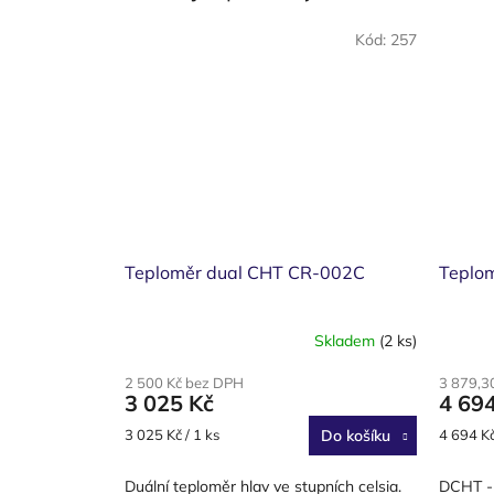
Kód:
257
Teploměr dual CHT CR-002C
Teplo
Skladem
(2 ks)
2 500 Kč bez DPH
3 879,3
3 025 Kč
4 69
Měrná
Měrná
3 025 Kč / 1 ks
Do košíku
4 694 Kč
cena:
cena:
Duální teploměr hlav ve stupních celsia.
DCHT - 