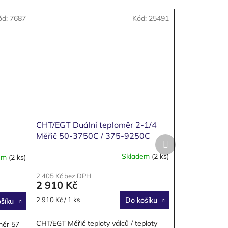
ód:
7687
Kód:
25491
CHT/EGT Duální teploměr 2-1/4
Měřič 50-3750C / 375-9250C
Další
produkt
Skladem
(2 ks)
em
(2 ks)
2 405 Kč bez DPH
2 910 Kč
Měrná
2 910 Kč / 1 ks
Do košíku
šíku
cena:
CHT/EGT Měřič teploty válců / teploty
měr 57