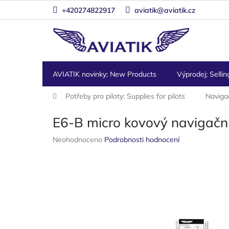
Přejít
+420274822917
aviatik@aviatik.cz
na
obsah
AVIATIK novinky; New Products
Výprodej; Sellin
Domů
Potřeby pro piloty; Supplies for pilots
Naviga
E6-B micro kovový navigačn
Průměrné
Neohodnoceno
Podrobnosti hodnocení
hodnocení
produktu
je
0,0
z
5
hvězdiček.