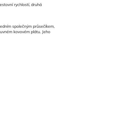
estovní rychlostí, druhá
 s jedním společným průsečíkem,
osuvném kovovém plátu. Jeho