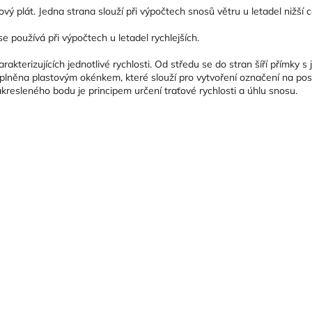
 plát. Jedna strana slouží při výpočtech snosů větru u letadel nižší c
e používá při výpočtech u letadel rychlejších.
akterizujících jednotlivé rychlosti. Od středu se do stran šíří přímky
 vyplněna plastovým okénkem, které slouží pro vytvoření označení na p
resleného bodu je principem určení traťové rychlosti a úhlu snosu.