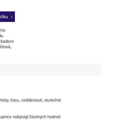
šíku
ého
du
ržadlem
přímek,
třeby, času, vzdáleností, skutečné
tupnice nabývají číselných hodnot