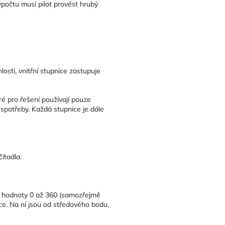
ýpočtu musí pilot provést hrubý
osti, vnitřní stupnice zastupuje
ré pro řešení používají pouze
a spotřeby. Každá stupnice je dále
ítadla.
ny hodnoty 0 až 360 (samozřejmě
ice. Na ní jsou od středového bodu,