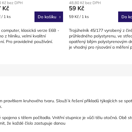
0 Kč bez DPH
48,80 Kč bez DPH
produktu
7 Kč
59 Kč
je
3,5
Měrná
 / 1 ks
Do košíku
59 Kč / 1 ks
Do ko
z
cena:
5
 computer, klasická verze E6B -
Trojúhelník 45/177 vyrobený z čir
hvězdiček.
 z hliníku, velmi kvalitní
průhledného polystyrenu, ve stře
ní. Pro pravidelné používání.
opatřený bílým polystyrenovým d
je vhodný pro rýsování a měření 
kolmic, úhlů, rovnoběžek...
m pravítkem kruhového tvaru. Slouží k řešení příkladů týkajících se spo
k.
ě spojena s tělem počítadla. Vnitřní stupnice je vůči tělu otočná. Obě s
omit, že každé číslo zastupuje danou