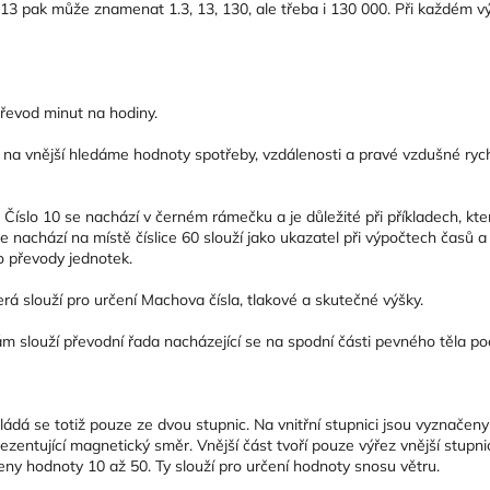
e 13 pak může znamenat 1.3, 13, 130, ale třeba i 130 000. Při každém v
převod minut na hodiny.
 na vnější hledáme hodnoty spotřeby, vzdálenosti a pravé vzdušné rychl
Číslo 10 se nachází v černém rámečku a je důležité při příkladech, kte
 se nachází na místě číslice 60 slouží jako ukazatel při výpočtech časů 
o převody jednotek.
erá slouží pro určení Machova čísla, tlakové a skutečné výšky.
 slouží převodní řada nacházející se na spodní části pevného těla poč
kládá se totiž pouze ze dvou stupnic. Na vnitřní stupnici jsou vyznače
rezentující magnetický směr. Vnější část tvoří pouze výřez vnější stupn
ny hodnoty 10 až 50. Ty slouží pro určení hodnoty snosu větru.