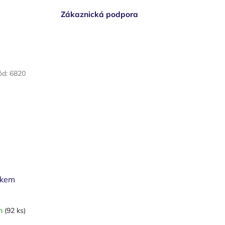
Zákaznická podpora
ód:
6820
tkem
em
(92 ks)