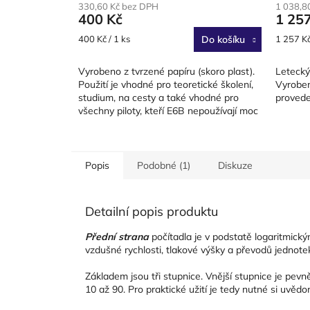
330,60 Kč bez DPH
1 038,8
400 Kč
1 25
Měrná
Měrná
400 Kč / 1 ks
Do košíku
1 257 Kč
cena:
cena:
Vyrobeno z tvrzené papíru (skoro plast).
Letecký
Použití je vhodné pro teoretické školení,
Vyrobeno
studium, na cesty a také vhodné pro
provede
všechny piloty, kteří E6B nepoužívají moc
často.Všechny...
Popis
Podobné (1)
Diskuze
Detailní popis produktu
Přední strana
počítadla je v podstatě logaritmický
vzdušné rychlosti, tlakové výšky a převodů jednote
Základem jsou tři stupnice. Vnější stupnice je pevn
10 až 90. Pro praktické užití je tedy nutné si uvěd