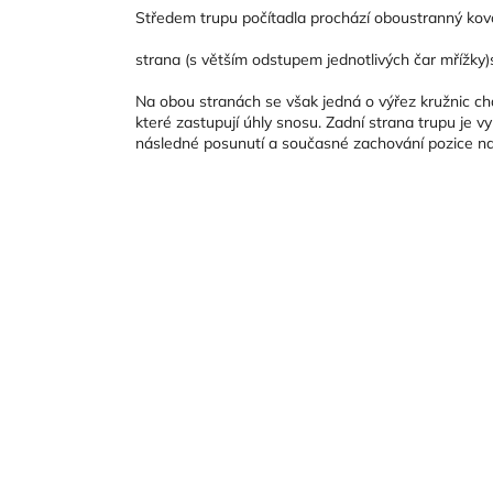
Středem trupu počítadla prochází oboustranný kovový
strana (s větším odstupem jednotlivých čar mřížky)s
Na obou stranách se však jedná o výřez kružnic char
které zastupují úhly snosu. Zadní strana trupu je
následné posunutí a současné zachování pozice nak