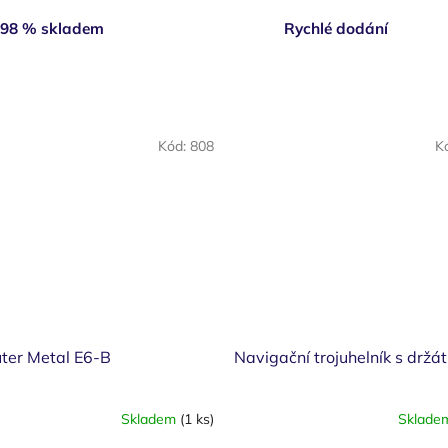
98 % skladem
Rychlé dodání
Kód:
808
K
ter Metal E6-B
Navigační trojuhelník s držá
Skladem
(1 ks)
Sklad
Průměrné
hodnocení