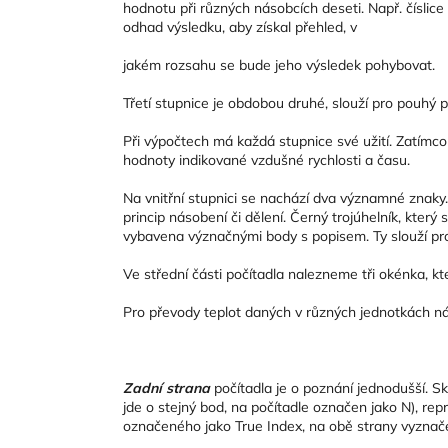
hodnotu při různých násobcích deseti. Např. číslic
odhad výsledku, aby získal přehled, v
jakém rozsahu se bude jeho výsledek pohybovat.
Třetí stupnice je obdobou druhé, slouží pro pouhý 
Při výpočtech má každá stupnice své užití. Zatímco
hodnoty indikované vzdušné rychlosti a času.
Na vnitřní stupnici se nachází dva významné znaky. 
princip násobení či dělení. Černý trojúhelník, který
vybavena význačnými body s popisem. Ty slouží pr
Ve střední části počítadla nalezneme tři okénka, kt
Pro převody teplot daných v různých jednotkách nám
Zadní strana
počítadla je o poznání jednodušší. S
jde o stejný bod, na počítadle označen jako N), rep
označeného jako True Index, na obě strany vyznače