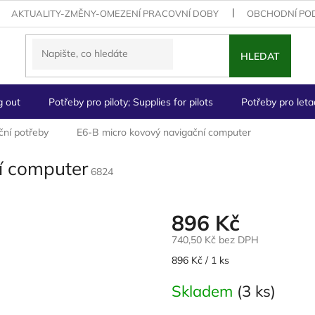
AKTUALITY-ZMĚNY-OMEZENÍ PRACOVNÍ DOBY
OBCHODNÍ PO
HLEDAT
g out
Potřeby pro piloty; Supplies for pilots
Potřeby pro letad
ční potřeby
E6-B micro kovový navigační computer
í computer
6824
896 Kč
740,50 Kč bez DPH
Měrná
896 Kč / 1 ks
cena:
Skladem
(3 ks)