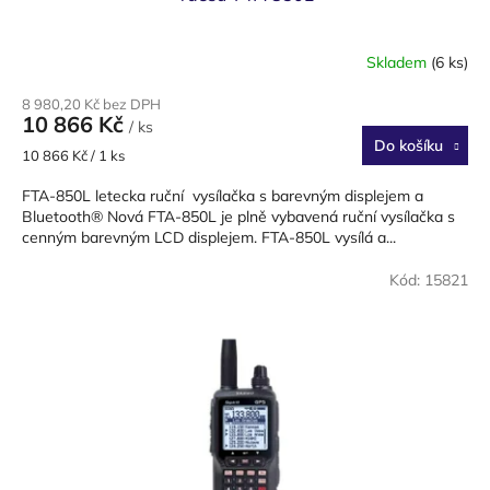
Skladem
(6 ks)
Průměrné
hodnocení
8 980,20 Kč bez DPH
produktu
10 866 Kč
/ ks
je
Do košíku
3,3
Měrná
10 866 Kč / 1 ks
z
cena:
5
FTA-850L letecka ruční vysílačka s barevným displejem a
hvězdiček.
Bluetooth® Nová FTA-850L je plně vybavená ruční vysílačka s
cenným barevným LCD displejem. FTA-850L vysílá a...
Kód:
15821