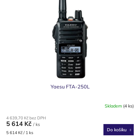
Yaesu FTA-250L
Skladem
(4 ks)
4 639,70 Kč bez DPH
5 614 Kč
/ ks
Do košíku
Měrná
5 614 Kč / 1 ks
cena: