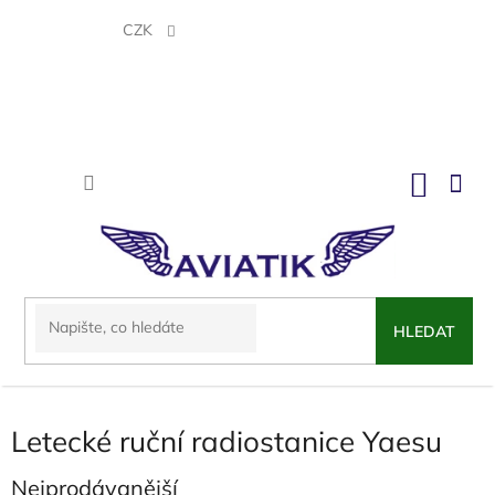
Přejít
na
CZK
obsah
NÁKU
KOŠÍK
HLEDAT
Letecké ruční radiostanice Yaesu
Nejprodávanější