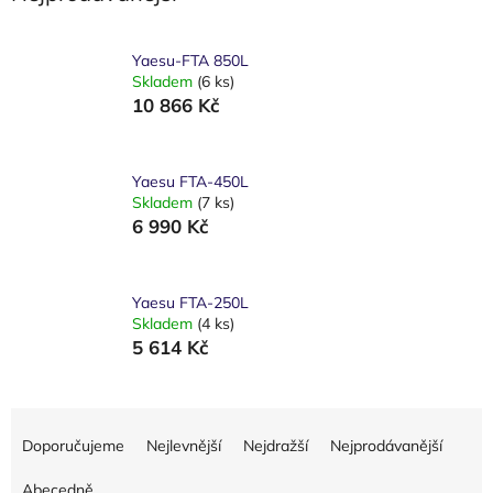
Yaesu-FTA 850L
Skladem
(6 ks)
10 866 Kč
Yaesu FTA-450L
Skladem
(7 ks)
6 990 Kč
Yaesu FTA-250L
Skladem
(4 ks)
5 614 Kč
Ř
a
Doporučujeme
Nejlevnější
Nejdražší
Nejprodávanější
z
e
Abecedně