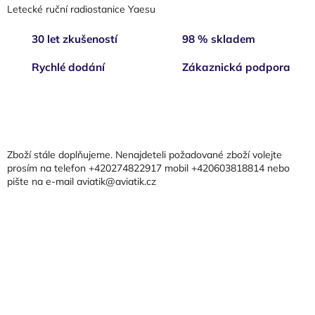
l
Letecké ruční radiostanice Yaesu
á
d
30 let zkušeností
98 % skladem
a
c
Rychlé dodání
Zákaznická podpora
í
p
r
Z
v
á
k
p
y
a
v
Zboží stále doplňujeme. Nenajdeteli požadované zboží volejte
t
ý
prosím na telefon +420274822917 mobil +420603818814 nebo
p
pište na e-mail aviatik@aviatik.cz
í
i
s
u