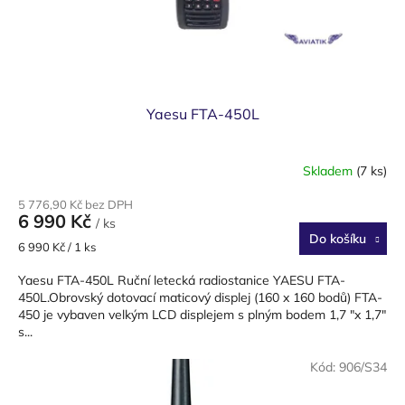
Yaesu FTA-450L
Skladem
(7 ks)
5 776,90 Kč bez DPH
6 990 Kč
/ ks
Do košíku
Měrná
6 990 Kč / 1 ks
cena:
Yaesu FTA-450L Ruční letecká radiostanice YAESU FTA-
450L.Obrovský dotovací maticový displej (160 x 160 bodů) FTA-
450 je vybaven velkým LCD displejem s plným bodem 1,7 "x 1,7"
s...
Kód:
906/S34