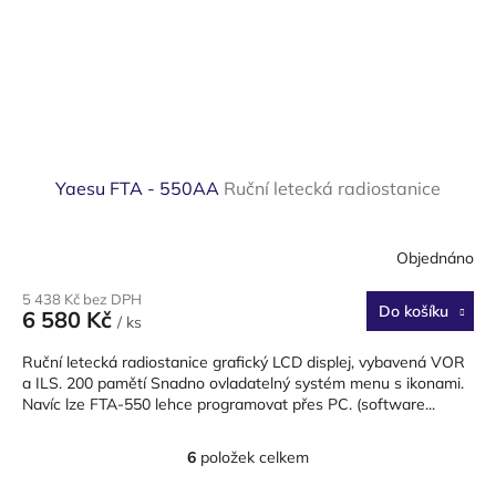
Yaesu FTA - 550AA
Ruční letecká radiostanice
Objednáno
5 438 Kč bez DPH
Do košíku
6 580 Kč
/ ks
Ruční letecká radiostanice grafický LCD displej, vybavená VOR
a ILS. 200 pamětí Snadno ovladatelný systém menu s ikonami.
Navíc lze FTA-550 lehce programovat přes PC. (software...
6
položek celkem
O
v