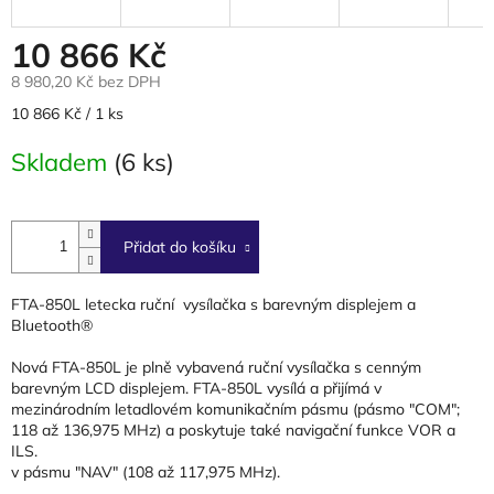
10 866 Kč
8 980,20 Kč bez DPH
Měrná
10 866 Kč / 1 ks
cena:
Skladem
(6 ks)
Přidat do košíku
FTA-850L letecka ruční vysílačka s barevným displejem a
Bluetooth®
Nová FTA-850L je plně vybavená ruční vysílačka s cenným
barevným LCD displejem. FTA-850L vysílá a přijímá v
mezinárodním letadlovém komunikačním pásmu (pásmo "COM";
118 až 136,975 MHz) a poskytuje také navigační funkce VOR a
ILS.
v pásmu "NAV" (108 až 117,975 MHz).