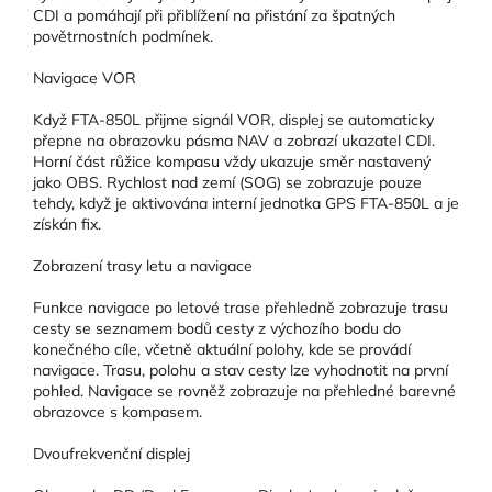
CDI a pomáhají při přiblížení na přistání za špatných
povětrnostních podmínek.
Navigace VOR
Když FTA-850L přijme signál VOR, displej se automaticky
přepne na obrazovku pásma NAV a zobrazí ukazatel CDI.
Horní část růžice kompasu vždy ukazuje směr nastavený
jako OBS. Rychlost nad zemí (SOG) se zobrazuje pouze
tehdy, když je aktivována interní jednotka GPS FTA-850L a je
získán fix.
Zobrazení trasy letu a navigace
Funkce navigace po letové trase přehledně zobrazuje trasu
cesty se seznamem bodů cesty z výchozího bodu do
konečného cíle, včetně aktuální polohy, kde se provádí
navigace. Trasu, polohu a stav cesty lze vyhodnotit na první
pohled. Navigace se rovněž zobrazuje na přehledné barevné
obrazovce s kompasem.
Dvoufrekvenční displej