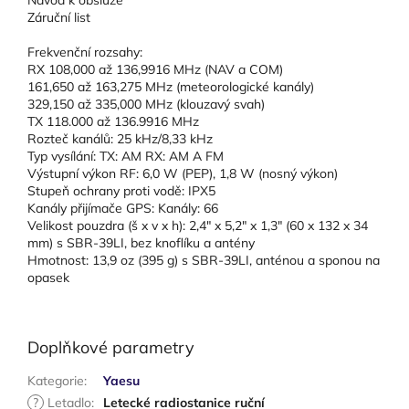
Záruční list
Frekvenční rozsahy:
RX 108,000 až 136,9916 MHz (NAV a COM)
161,650 až 163,275 MHz (meteorologické kanály)
329,150 až 335,000 MHz (klouzavý svah)
TX 118.000 až 136.9916 MHz
Rozteč kanálů: 25 kHz/8,33 kHz
Typ vysílání: TX: AM RX: AM A FM
Výstupní výkon RF: 6,0 W (PEP), 1,8 W (nosný výkon)
Stupeň ochrany proti vodě: IPX5
Kanály přijímače GPS: Kanály: 66
Velikost pouzdra (š x v x h): 2,4" x 5,2" x 1,3" (60 x 132 x 34
mm) s SBR-39LI, bez knoflíku a antény
Hmotnost: 13,9 oz (395 g) s SBR-39LI, anténou a sponou na
opasek
Doplňkové parametry
Kategorie
:
Yaesu
?
Letadlo
:
Letecké radiostanice ruční