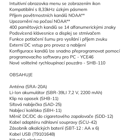
Intuitivní obrazovka menu se zobrazením ikon
Kompatibilní s 8,33kHz úzkým pásmem
Příjem povětrnostních kanálů NOAA**
Upozornění na počasí NOAA**
400 paměťových kanálů se 14 alfanumerickými znaky
Podsvícená klávesnice a displej se stmívačem
Funkce potlačení šumu pro vysílání i příjem zvuku
Externí DC vstup pro provoz a nabíjení
Konfigurace kanálů lze snadno přeprogramovat pomocí
programovacího softwaru pro PC - YCE46
Nové volitelné rychloupínací pouzdro - SHB-110
OBSAHUJE
Anténa (SRA-20A)
Li-Ion akumulátor (SBR-39LI 7,2 V, 2200 mAh)
Klip na opasek (SHB-11)
Síťová nabíječka (SAD-25)
Nabíjecí kolébka (SBH-11)
Měnič DC/DC do cigaretového zapalovače (SDD-12)
Kabel adaptéru náhlavní soupravy (SCU-42)
Zásobník alkalických baterií (SBT-12 : AA x 6)
Kabel USB (T9101648)
Návod k obsluze