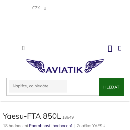
Přejít
na
CZK
obsah
NÁKU
KOŠÍK
HLEDAT
Yaesu-FTA 850L
18649
Průměrné
18 hodnocení
Podrobnosti hodnocení
Značka:
YAESU