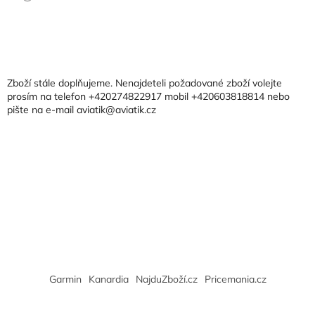
Z
á
p
a
Zboží stále doplňujeme. Nenajdeteli požadované zboží volejte
t
prosím na telefon +420274822917 mobil +420603818814 nebo
pište na e-mail aviatik@aviatik.cz
í
Garmin
Kanardia
NajduZboží.cz
Pricemania.cz