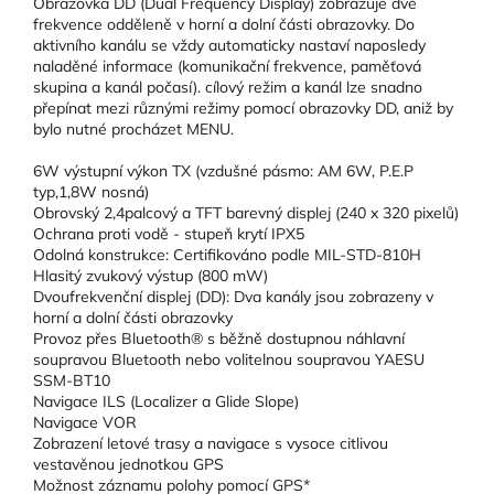
Obrazovka DD (Dual Frequency Display) zobrazuje dvě
frekvence odděleně v horní a dolní části obrazovky. Do
aktivního kanálu se vždy automaticky nastaví naposledy
naladěné informace (komunikační frekvence, paměťová
skupina a kanál počasí). cílový režim a kanál lze snadno
přepínat mezi různými režimy pomocí obrazovky DD, aniž by
bylo nutné procházet MENU.
6W výstupní výkon TX (vzdušné pásmo: AM 6W, P.E.P
typ,1,8W nosná)
Obrovský 2,4palcový a TFT barevný displej (240 x 320 pixelů)
Ochrana proti vodě - stupeň krytí IPX5
Odolná konstrukce: Certifikováno podle MIL-STD-810H
Hlasitý zvukový výstup (800 mW)
Dvoufrekvenční displej (DD): Dva kanály jsou zobrazeny v
horní a dolní části obrazovky
Provoz přes Bluetooth® s běžně dostupnou náhlavní
soupravou Bluetooth nebo volitelnou soupravou YAESU
SSM-BT10
Navigace ILS (Localizer a Glide Slope)
Navigace VOR
Zobrazení letové trasy a navigace s vysoce citlivou
vestavěnou jednotkou GPS
Možnost záznamu polohy pomocí GPS*