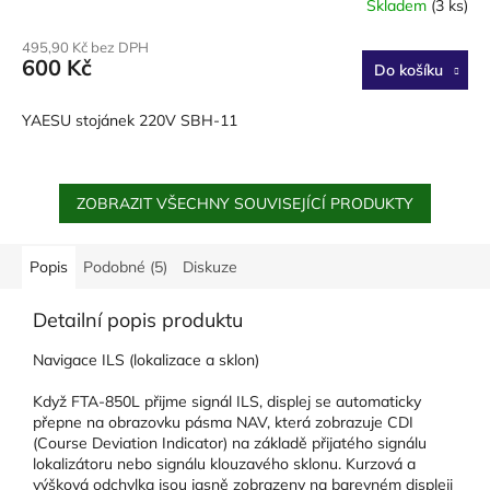
Skladem
(3 ks)
495,90 Kč bez DPH
600 Kč
Do košíku
YAESU stojánek 220V SBH-11
ZOBRAZIT VŠECHNY SOUVISEJÍCÍ PRODUKTY
Popis
Podobné (5)
Diskuze
Detailní popis produktu
Navigace ILS (lokalizace a sklon)
Když FTA-850L přijme signál ILS, displej se automaticky
přepne na obrazovku pásma NAV, která zobrazuje CDI
(Course Deviation Indicator) na základě přijatého signálu
lokalizátoru nebo signálu klouzavého sklonu. Kurzová a
výšková odchylka jsou jasně zobrazeny na barevném displeji