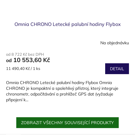
Omnia CHRONO Letecké palubní hodiny Flybox
Na objednávku
od 8 722 Kč bez DPH
10 553,60 Kč
od
Měrná
11 490,40 Kč / 1 ks
DETAIL
cena:
Omnia CHRONO Letecké palubní hodiny Flybox Omnia
CHRONO je kompaktní a spolehlivý přístroj, který integruje
chronometr, odpočítávání a prohlížeč GPS dat (vyžaduje
připojení k...
ZOBRAZIT VŠECHNY SOUVISEJÍCÍ PRODUKTY