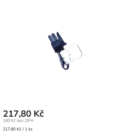
hodnocení
produktu
je
0,0
z
5
hvězdiček.
217,80 Kč
180 Kč bez DPH
Měrná
217,80 Kč / 1 ks