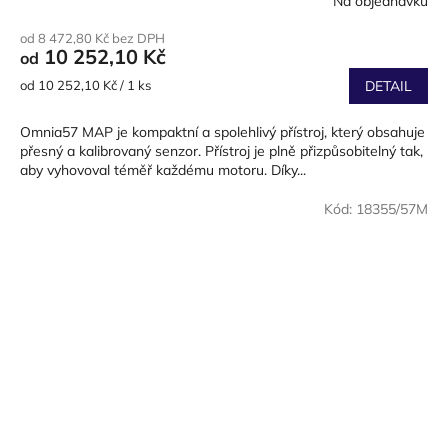
Na objednávku
od 8 472,80 Kč bez DPH
10 252,10 Kč
od
Měrná
od 10 252,10 Kč / 1 ks
DETAIL
cena:
Omnia57 MAP je kompaktní a spolehlivý přístroj, který obsahuje
přesný a kalibrovaný senzor. Přístroj je plně přizpůsobitelný tak,
aby vyhovoval téměř každému motoru. Díky...
Kód:
18355/57M