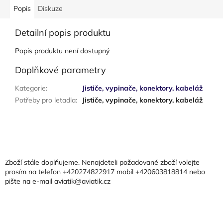
Popis
Diskuze
Detailní popis produktu
Popis produktu není dostupný
Doplňkové parametry
Kategorie
:
Jističe, vypinače, konektory, kabeláž
Potřeby pro letadla
:
Jističe, vypinače, konektory, kabeláž
Z
á
p
a
Zboží stále doplňujeme. Nenajdeteli požadované zboží volejte
t
prosím na telefon +420274822917 mobil +420603818814 nebo
pište na e-mail aviatik@aviatik.cz
í