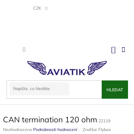
Přejít
na
CZK
obsah
NÁKU
KOŠÍK
HLEDAT
CAN termination 120 ohm
22119
Průměrné
Neohodnoceno
Podrobnosti hodnocení
Značka:
Flybox