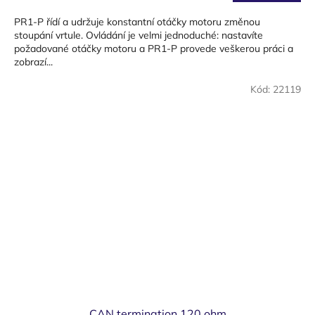
cena:
PR1-P řídí a udržuje konstantní otáčky motoru změnou
stoupání vrtule. Ovládání je velmi jednoduché: nastavíte
požadované otáčky motoru a PR1-P provede veškerou práci a
zobrazí...
Kód:
22119
CAN termination 120 ohm