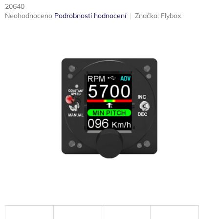
20640
Průměrné
Neohodnoceno
Podrobnosti hodnocení
Značka:
Flybox
hodnocení
produktu
je
0,0
z
5
hvězdiček.