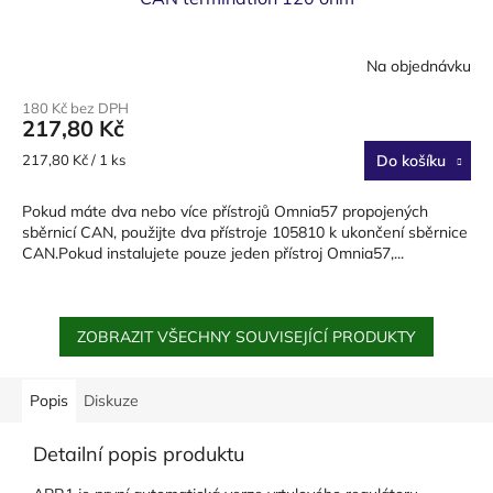
Na objednávku
180 Kč bez DPH
217,80 Kč
Měrná
217,80 Kč / 1 ks
Do košíku
cena:
Pokud máte dva nebo více přístrojů Omnia57 propojených
sběrnicí CAN, použijte dva přístroje 105810 k ukončení sběrnice
CAN.Pokud instalujete pouze jeden přístroj Omnia57,...
ZOBRAZIT VŠECHNY SOUVISEJÍCÍ PRODUKTY
Popis
Diskuze
Detailní popis produktu