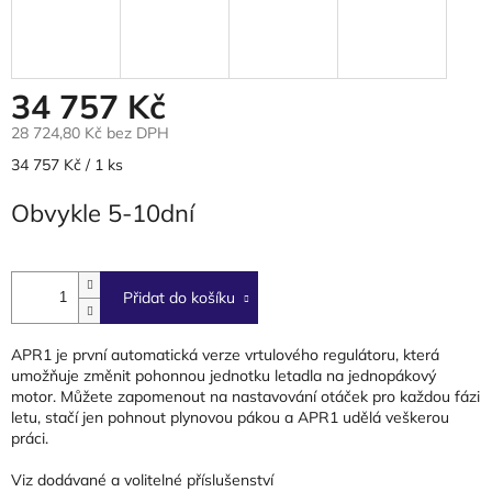
34 757 Kč
28 724,80 Kč bez DPH
Měrná
34 757 Kč / 1 ks
cena:
Obvykle 5-10dní
Přidat do košíku
APR1 je první automatická verze vrtulového regulátoru, která
umožňuje změnit pohonnou jednotku letadla na jednopákový
motor. Můžete zapomenout na nastavování otáček pro každou fázi
letu, stačí jen pohnout plynovou pákou a APR1 udělá veškerou
práci.
Viz dodávané a volitelné příslušenství