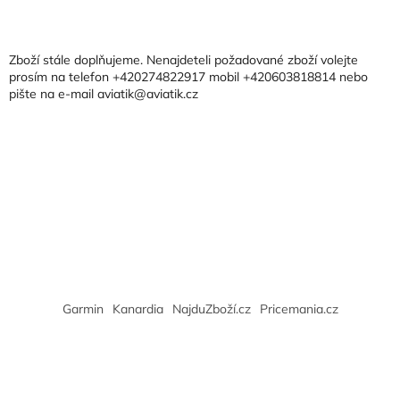
á
p
a
Zboží stále doplňujeme. Nenajdeteli požadované zboží volejte
t
prosím na telefon +420274822917 mobil +420603818814 nebo
pište na e-mail aviatik@aviatik.cz
í
Garmin
Kanardia
NajduZboží.cz
Pricemania.cz