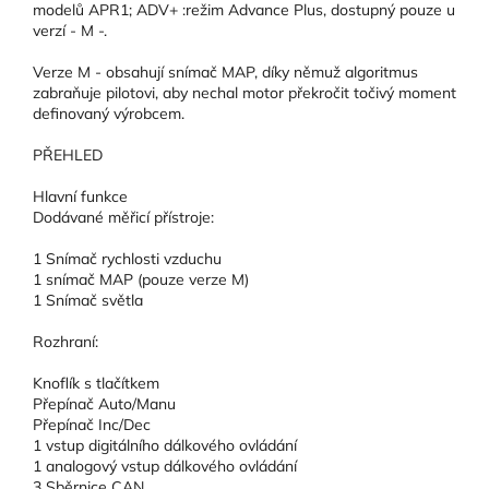
modelů APR1; ADV+ :režim Advance Plus, dostupný pouze u
verzí - M -.
Verze M - obsahují snímač MAP, díky němuž algoritmus
zabraňuje pilotovi, aby nechal motor překročit točivý moment
definovaný výrobcem.
PŘEHLED
Hlavní funkce
Dodávané měřicí přístroje:
1 Snímač rychlosti vzduchu
1 snímač MAP (pouze verze M)
1 Snímač světla
Rozhraní:
Knoflík s tlačítkem
Přepínač Auto/Manu
Přepínač Inc/Dec
1 vstup digitálního dálkového ovládání
1 analogový vstup dálkového ovládání
3 Sběrnice CAN