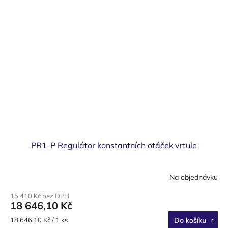
PR1-P Regulátor konstantních otáček vrtule
Na objednávku
15 410 Kč bez DPH
18 646,10 Kč
Měrná
18 646,10 Kč / 1 ks
Do košíku