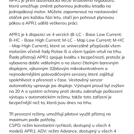
APR1 je první automatická verze vrtulového regulátoru,
která umožňuje změnit pohonnou jednotku letadla na
jednopákový motor. Můžete zapomenout na nastavování
otáček pro každou fázi letu, stačí jen pohnout plynovou
pákou a APR1 udělá veškerou práci.
APR1 je k dispozici ve 4 verzích (B-LC - Base Low Current;
B-HC - Base High Current; M-LC - Map Low Current; M-HC
- Map High Current), které se univerzálně přizpůsobí všem
motorům včetně řady Rotax iS a všem typům vrtulí na trhu.
Řada přístrojů APR1 spojuje kvalitu s bezpečností, protože je
vybavena dobře viditelným a na slunci čitelným barevným
displejem, výkonným 32bitovým mikrokontrolérem a
nejmodernějšími polovodičovými senzory, které zajišťují
spolehlivost a přesnost v čase. Vestavěný senzor
automaticky upravuje jas displeje. Výstupní proud byl zvýšen
na 20 A a systém ochrany proti zkratu zabraňuje poškození
výstupu v automatickém režimu, takže toto zařízení je
bezpečnější než ta, která jsou dnes na trhu.
Tři provozní režimy, umožňují pilotovi využít přístroj na
maximum podle potřeby.
CSPD: režim konstantní rychlosti, dostupný u všech 4
modelů APR1; ADV: režim Advance, dostupný u všech 4