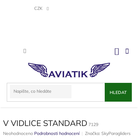
Přejít
na
CZK
obsah
NÁKU
KOŠÍK
HLEDAT
V VIDLICE STANDARD
7129
Průměrné
Neohodnoceno
Podrobnosti hodnocení
Značka:
SkyParagliders