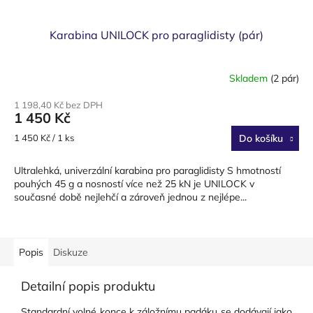
Karabina UNILOCK pro paraglidisty (pár)
Skladem
(2 pár)
1 198,40 Kč bez DPH
1 450 Kč
Měrná
1 450 Kč / 1 ks
Do košíku
cena:
Ultralehká, univerzální karabina pro paraglidisty S hmotností
pouhých 45 g a nosností více než 25 kN je UNILOCK v
současné době nejlehčí a zároveň jednou z nejlépe...
Popis
Diskuze
Detailní popis produktu
Standardní volné konce k záložnímu padáku se dodávají jako