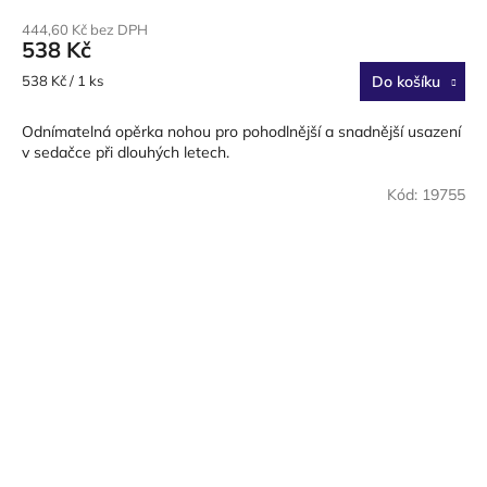
444,60 Kč bez DPH
538 Kč
Měrná
538 Kč / 1 ks
Do košíku
cena:
Odnímatelná opěrka nohou pro pohodlnější a snadnější usazení
v sedačce při dlouhých letech.
Kód:
19755