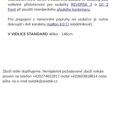
volitelné příslušenství pro sedačky
REVERSE 3
a
GII 2
front
při použití standardního
předního kontejneru
.
Pro propojení s ramenními popruhy na sedačce je nutno
dokoupit i dvě karabiny
maillon 6,0 CI
(obdélníkové).
V VIDLICE STANDARD
délka - 146cm.
Z
á
p
a
Zboží stále doplňujeme. Nenajdeteli požadované zboží volejte
t
prosím na telefon +420274822917 mobil +420603818814 nebo
pište na e-mail aviatik@aviatik.cz
í