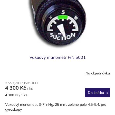
p
r
o
d
u
k
t
ů
Vakuový manometr P/N 5001
Na objednávku
3 553,70 Kč bez DPH
4 300 Kč
/ ks
Do košíku
Měrná
4 300 Kč / 1 ks
cena:
Vakuový manometr, 3-7 inHg, 25 mm, zelené pole 4.5-5.4, pro
gyroskopy