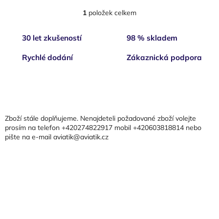
1
položek celkem
O
v
l
30 let zkušeností
98 % skladem
á
d
Rychlé dodání
Zákaznická podpora
a
c
í
Z
p
á
r
p
v
a
k
Zboží stále doplňujeme. Nenajdeteli požadované zboží volejte
t
y
prosím na telefon +420274822917 mobil +420603818814 nebo
v
pište na e-mail aviatik@aviatik.cz
í
ý
p
i
s
u