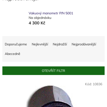
Vakuový manometr P/N 5001
Na objednávku
4 300 Kč
Ř
a
Doporučujeme
Nejlevnější
Nejdražší
Nejprodávanější
z
e
Abecedně
n
í
p
OTEVŘÍT FILTR
r
o
V
Kód:
10836
d
ý
u
p
k
i
t
s
ů