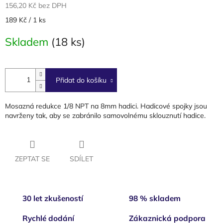
156,20 Kč bez DPH
Měrná
189 Kč / 1 ks
cena:
Skladem
(18 ks)
Přidat do košíku
Mosazná redukce 1/8 NPT na 8mm hadici. Hadicové spojky jsou
navrženy tak, aby se zabránilo samovolnému sklouznutí hadice.
ZEPTAT SE
SDÍLET
30 let zkušeností
98 % skladem
Rychlé dodání
Zákaznická podpora