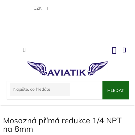
Přejít
na
CZK
obsah
NÁKU
KOŠÍK
HLEDAT
Mosazná přímá redukce 1/4 NPT
na 8mm