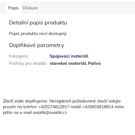
Popis
Diskuze
Detailní popis produktu
Popis produktu není dostupný
Doplňkové parametry
Kategorie
:
Spojovací materiál
Potřeby pro letadla
:
stavební materiál, Palivo
Z
á
p
a
Zboží stále doplňujeme. Nenajdeteli požadované zboží volejte
t
prosím na telefon +420274822917 mobil +420603818814 nebo
pište na e-mail aviatik@aviatik.cz
í