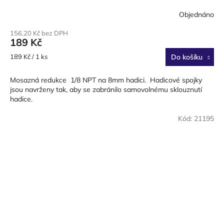
Objednáno
156,20 Kč bez DPH
189 Kč
Měrná
189 Kč / 1 ks
Do košíku
cena:
Mosazná redukce 1/8 NPT na 8mm hadici. Hadicové spojky
jsou navrženy tak, aby se zabránilo samovolnému sklouznutí
hadice.
Kód:
21195