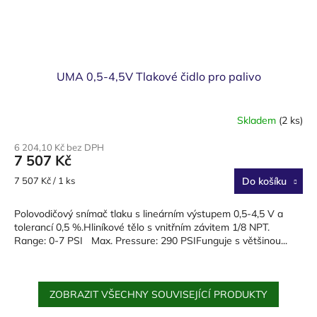
UMA 0,5-4,5V Tlakové čidlo pro palivo
Skladem
(2 ks)
6 204,10 Kč bez DPH
7 507 Kč
Měrná
7 507 Kč / 1 ks
Do košíku
cena:
Polovodičový snímač tlaku s lineárním výstupem 0,5-4,5 V a
tolerancí 0,5 %.Hliníkové tělo s vnitřním závitem 1/8 NPT.
Range: 0-7 PSI Max. Pressure: 290 PSIFunguje s většinou...
ZOBRAZIT VŠECHNY SOUVISEJÍCÍ PRODUKTY