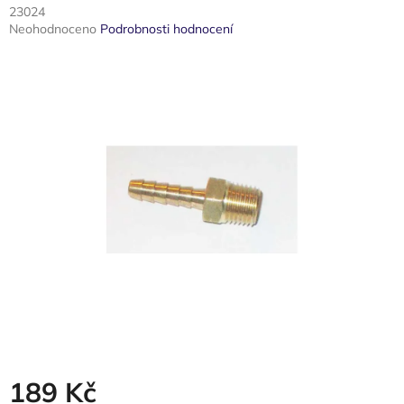
23024
Průměrné
Neohodnoceno
Podrobnosti hodnocení
hodnocení
produktu
je
0,0
z
5
hvězdiček.
189 Kč