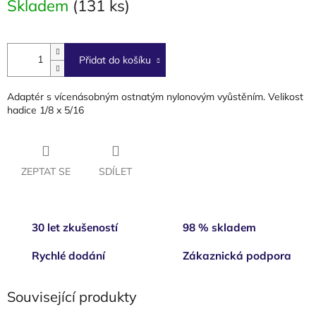
Skladem
(131 ks)
cena:
Přidat do košíku
Adaptér s vícenásobným ostnatým nylonovým vyůstěním. Velikost
hadice 1/8 x 5/16
ZEPTAT SE
SDÍLET
30 let zkušeností
98 % skladem
Rychlé dodání
Zákaznická podpora
Související produkty