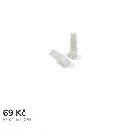
hodnocení
produktu
je
0,0
z
5
hvězdiček.
69 Kč
57 Kč bez DPH
Měrná