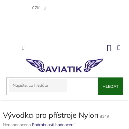
Přejít
na
CZK
obsah
NÁKU
KOŠÍK
HLEDAT
Vývodka pro přístroje Nylon
8149
Průměrné
Neohodnoceno
Podrobnosti hodnocení