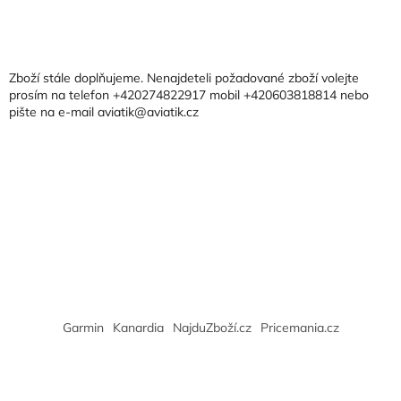
Z
á
p
a
Zboží stále doplňujeme. Nenajdeteli požadované zboží volejte
t
prosím na telefon +420274822917 mobil +420603818814 nebo
pište na e-mail aviatik@aviatik.cz
í
Garmin
Kanardia
NajduZboží.cz
Pricemania.cz