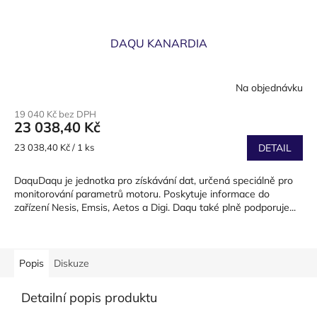
DAQU KANARDIA
Na objednávku
19 040 Kč bez DPH
23 038,40 Kč
Měrná
23 038,40 Kč / 1 ks
DETAIL
cena:
DaquDaqu je jednotka pro získávání dat, určená speciálně pro
monitorování parametrů motoru. Poskytuje informace do
zařízení Nesis, Emsis, Aetos a Digi. Daqu také plně podporuje...
Popis
Diskuze
Detailní popis produktu