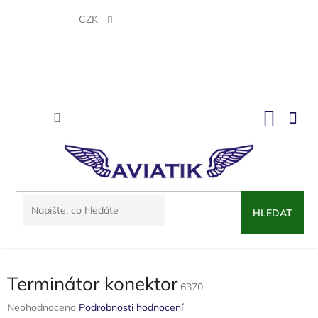
Přejít
na
CZK
obsah
NÁKU
KOŠÍK
HLEDAT
Terminátor konektor
6370
Průměrné
Neohodnoceno
Podrobnosti hodnocení