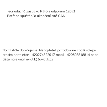
Jednoduchá zástrčka RJ45 s odporem 120 Ω
Potřeba spuštění a ukončení sítě CAN
Z
á
p
a
Zboží stále doplňujeme. Nenajdeteli požadované zboží volejte
t
prosím na telefon +420274822917 mobil +420603818814 nebo
pište na e-mail aviatik@aviatik.cz
í