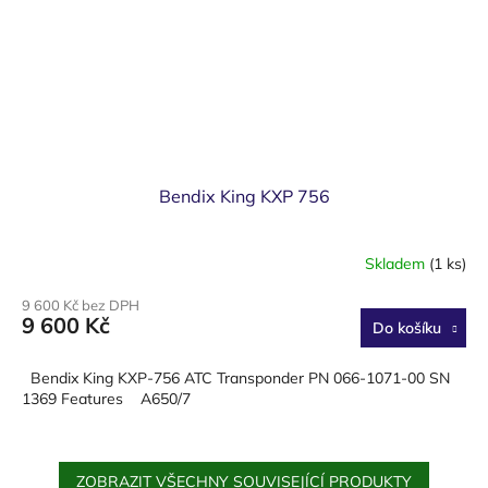
Bendix King KXP 756
Skladem
(1 ks)
9 600 Kč bez DPH
9 600 Kč
Do košíku
Bendix King KXP-756 ATC Transponder PN 066-1071-00 SN
1369 Features A650/7
ZOBRAZIT VŠECHNY SOUVISEJÍCÍ PRODUKTY