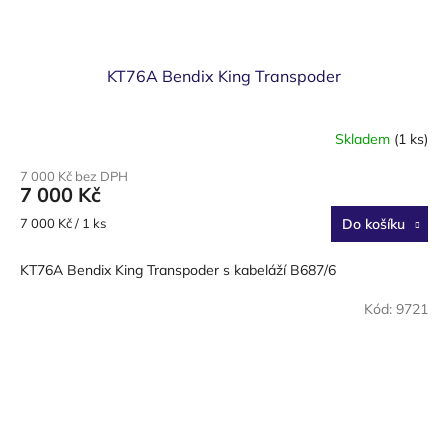
KT76A Bendix King Transpoder
Skladem
(1 ks)
7 000 Kč bez DPH
7 000 Kč
Měrná
7 000 Kč / 1 ks
Do košíku
cena:
KT76A Bendix King Transpoder s kabeláží B687/6
Kód:
9721