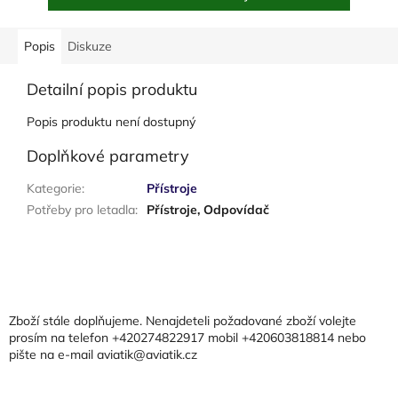
Popis
Diskuze
Detailní popis produktu
Popis produktu není dostupný
Doplňkové parametry
Kategorie
:
Přístroje
Potřeby pro letadla
:
Přístroje, Odpovídač
Z
á
p
a
Zboží stále doplňujeme. Nenajdeteli požadované zboží volejte
t
prosím na telefon +420274822917 mobil +420603818814 nebo
pište na e-mail aviatik@aviatik.cz
í