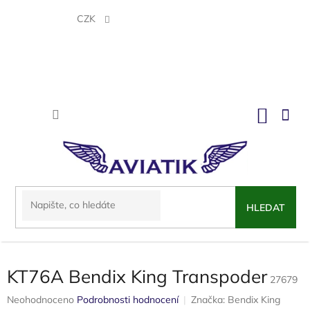
Přejít
na
CZK
obsah
NÁKU
KOŠÍK
HLEDAT
KT76A Bendix King Transpoder
27679
Průměrné
Neohodnoceno
Podrobnosti hodnocení
Značka:
Bendix King