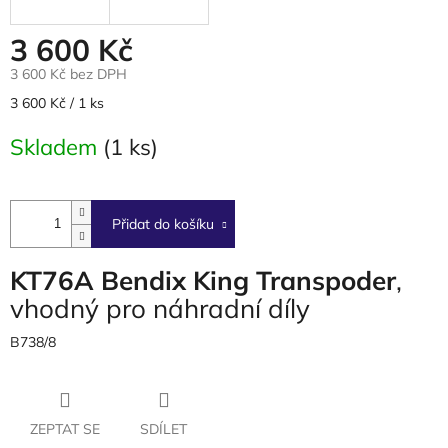
3 600 Kč
3 600 Kč bez DPH
Měrná
3 600 Kč / 1 ks
cena:
Skladem
(1 ks)
Přidat do košíku
KT76A Bendix King Transpoder
,
vhodný pro náhradní díly
B738/8
ZEPTAT SE
SDÍLET