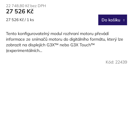
22 748,80 Kč bez DPH
27 526 Kč
Měrná
27 526 Kč / 1 ks
Do košíku
cena:
Tento konfigurovatelný modul rozhraní motoru převádí
informace ze snímačů motoru do digitálního formátu, který lze
zobrazit na displejích G3X™ nebo G3X Touch™
(experimentálních...
Kód:
22439