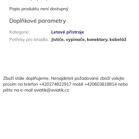
Popis produktu není dostupný
Doplňkové parametry
Kategorie
:
Letové přístroje
Potřeby pro letadla
:
Jističe, vypinače, konektory, kabeláž
Z
á
p
a
Zboží stále doplňujeme. Nenajdeteli požadované zboží volejte
t
prosím na telefon +420274822917 mobil +420603818814 nebo
pište na e-mail aviatik@aviatik.cz
í