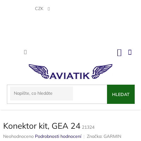
Přejít
na
CZK
obsah
NÁKU
KOŠÍK
HLEDAT
Konektor kit, GEA 24
21324
Průměrné
Neohodnoceno
Podrobnosti hodnocení
Značka:
GARMIN