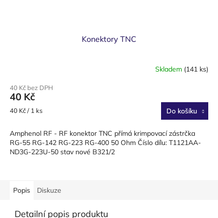
Konektory TNC
Skladem
(141 ks)
40 Kč bez DPH
40 Kč
Měrná
40 Kč / 1 ks
Do košíku
cena:
Amphenol RF - RF konektor TNC přímá krimpovací zástrčka
RG-55 RG-142 RG-223 RG-400 50 Ohm Číslo dílu: T1121AA-
ND3G-223U-50 stav nové B321/2
Popis
Diskuze
Detailní popis produktu