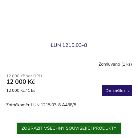
LUN 1215.03-8
Zamluveno
(1 ks)
12 000 Kč bez DPH
12 000 Kč
Měrná
12 000 Kč / 1 ks
Do košíku
cena:
Zatáčkoměr LUN 1215.03-8 A438/5
ZOBRAZIT VŠECHNY SOUVISEJÍCÍ PRODUKTY