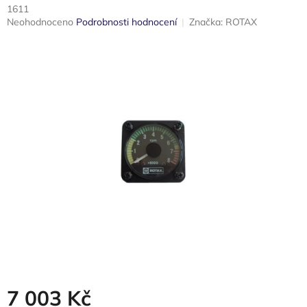
1611
Průměrné
Neohodnoceno
Podrobnosti hodnocení
Značka:
ROTAX
hodnocení
produktu
je
0,0
z
5
hvězdiček.
7 003 Kč