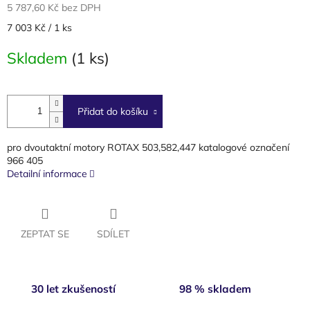
5 787,60 Kč bez DPH
Měrná
7 003 Kč / 1 ks
cena:
Skladem
(1 ks)
Přidat do košíku
pro dvoutaktní motory ROTAX 503,582,447 katalogové označení
966 405
Detailní informace
ZEPTAT SE
SDÍLET
30 let zkušeností
98 % skladem