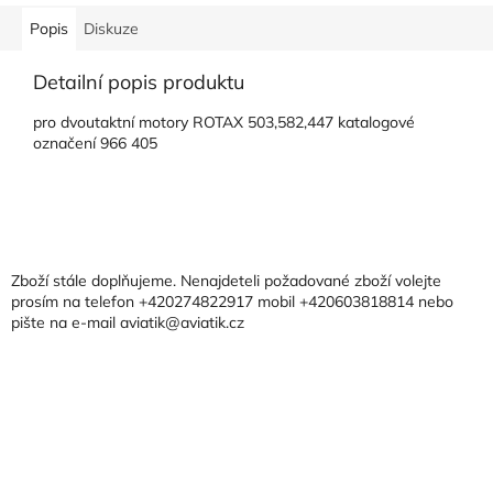
Popis
Diskuze
Detailní popis produktu
pro dvoutaktní motory ROTAX 503,582,447 katalogové
označení 966 405
Z
á
p
a
Zboží stále doplňujeme. Nenajdeteli požadované zboží volejte
t
prosím na telefon +420274822917 mobil +420603818814 nebo
pište na e-mail aviatik@aviatik.cz
í