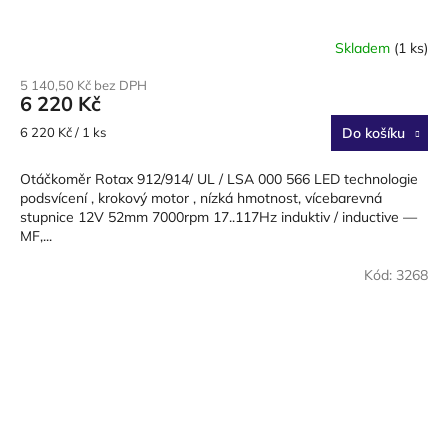
Skladem
(1 ks)
Průměrné
hodnocení
5 140,50 Kč bez DPH
produktu
6 220 Kč
je
5,0
Měrná
6 220 Kč / 1 ks
Do košíku
z
cena:
5
Otáčkoměr Rotax 912/914/ UL / LSA 000 566 LED technologie
hvězdiček.
podsvícení , krokový motor , nízká hmotnost, vícebarevná
stupnice 12V 52mm 7000rpm 17..117Hz induktiv / inductive —
MF,...
Kód:
3268