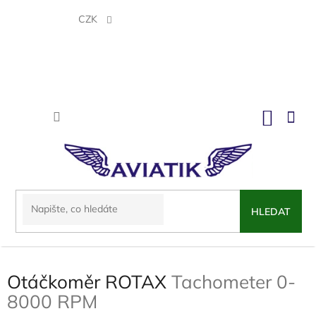
Přejít
na
CZK
obsah
NÁKU
KOŠÍK
HLEDAT
Otáčkoměr ROTAX
Tachometer 0-
8000 RPM