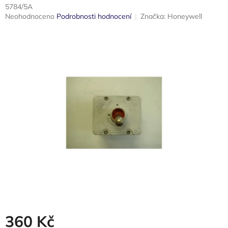
5784/5A
Průměrné
Neohodnoceno
Podrobnosti hodnocení
Značka:
Honeywell
hodnocení
produktu
je
0,0
z
5
hvězdiček.
360 Kč