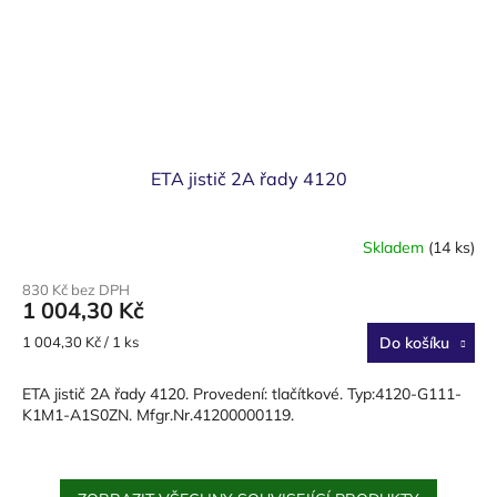
ETA jistič 2A řady 4120
Skladem
(14 ks)
830 Kč bez DPH
1 004,30 Kč
Měrná
1 004,30 Kč / 1 ks
Do košíku
cena:
ETA jistič 2A řady 4120. Provedení: tlačítkové. Typ:4120-G111-
K1M1-A1S0ZN. Mfgr.Nr.41200000119.