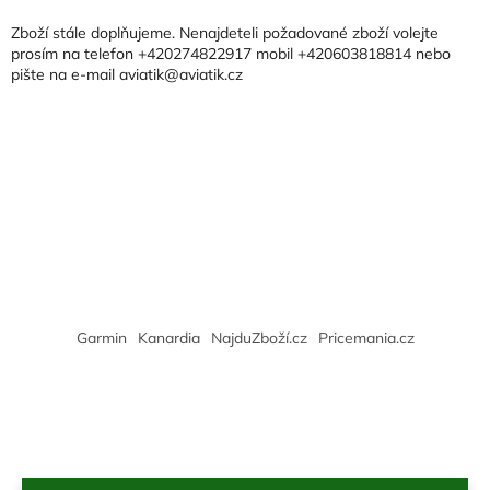
p
a
Zboží stále doplňujeme. Nenajdeteli požadované zboží volejte
t
prosím na telefon +420274822917 mobil +420603818814 nebo
pište na e-mail aviatik@aviatik.cz
í
Garmin
Kanardia
NajduZboží.cz
Pricemania.cz