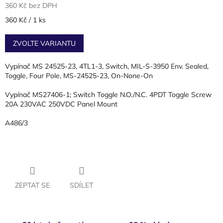
360 Kč bez DPH
Měrná
360 Kč / 1 ks
cena:
ZVOLTE VARIANTU
Vypínač MS 24525-23, 4TL1-3, Switch, MIL-S-3950 Env. Sealed,
Toggle, Four Pole, MS-24525-23, On-None-On
Vypínač MS27406-1; Switch Toggle N.O./N.C. 4PDT Toggle Screw
20A 230VAC 250VDC Panel Mount
A486/3
ZEPTAT SE
SDÍLET