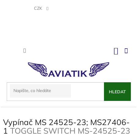
Přejít
na
CZK
obsah
NÁKU
KOŠÍK
HLEDAT
Vypínač MS 24525-23; MS27406-
1
TOGGLE SWITCH MS-24525-23