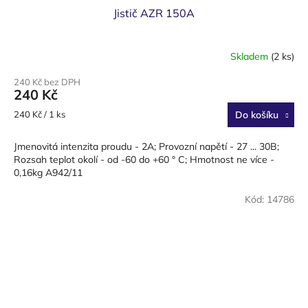
Jistič AZR 150A
Skladem
(2 ks)
240 Kč bez DPH
240 Kč
Měrná
240 Kč / 1 ks
Do košíku
cena:
Jmenovitá intenzita proudu - 2A; Provozní napětí - 27 ... 30B;
Rozsah teplot okolí - od -60 do +60 ° C; Hmotnost ne více -
0,16kg A942/11
Kód:
14786