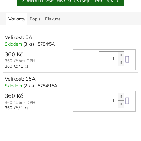
ZOBRAZIT VŠECHNY SOUVISEJÍCÍ PRODUKTY
Varianty
Popis
Diskuze
Velikost: 5A
Skladem
(3 ks)
| 5784/5A
360 Kč
Do 
360 Kč bez DPH
Měrná
360 Kč / 1 ks
cena:
Velikost: 15A
Skladem
(2 ks)
| 5784/15A
360 Kč
Do 
360 Kč bez DPH
Měrná
360 Kč / 1 ks
cena:
Z
á