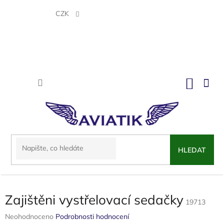
Přejít
na
CZK
obsah
NÁKU
KOŠÍK
HLEDAT
Zajištěni vystřelovací sedačky
19713
Průměrné
Neohodnoceno
Podrobnosti hodnocení