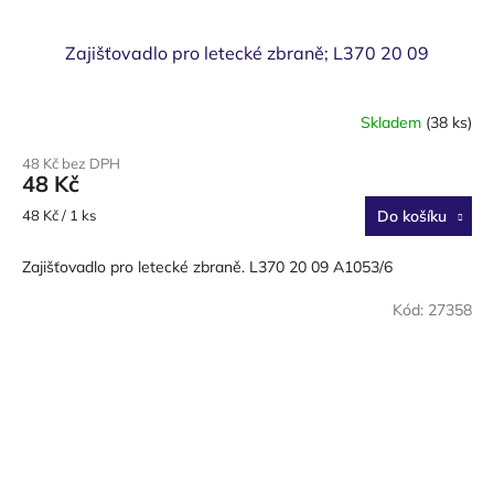
Zajišťovadlo pro letecké zbraně; L370 20 09
Skladem
(38 ks)
48 Kč bez DPH
48 Kč
Měrná
48 Kč / 1 ks
Do košíku
cena:
Zajišťovadlo pro letecké zbraně. L370 20 09 A1053/6
Kód:
27358