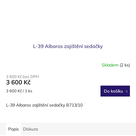
L-39 Albaros zajištění sedačky
Skladem
(2 ks)
3 600 Kč bez DPH
3 600 Kč
Měrná
3 600 Kč / 1 ks
Do košíku
cena:
L-39 Albaros zajištění sedačky B713/10
Popis
Diskuze