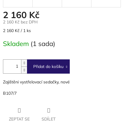
2 160 Kč
2 160 Kč bez DPH
Měrná
2 160 Kč / 1 ks
cena:
Skladem
(1 sada)
Přidat do košíku
Zajištěni vystřelovací sedačky, nové
B107/7
ZEPTAT SE
SDÍLET