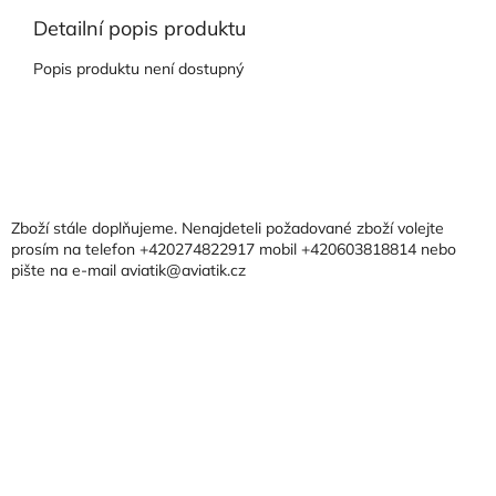
Detailní popis produktu
Popis produktu není dostupný
Z
á
p
a
Zboží stále doplňujeme. Nenajdeteli požadované zboží volejte
t
prosím na telefon +420274822917 mobil +420603818814 nebo
pište na e-mail aviatik@aviatik.cz
í