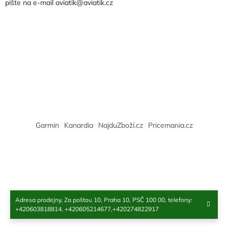
pište na e-mail aviatik@aviatik.cz
í
Garmin
Kanardia
NajduZboží.cz
Pricemania.cz
Adresa prodejny, Za poštou 10, Praha 10, PSČ 100 00, telefony:
Copyright 2026
Aviatik
. Všechna práva vyhrazena.
+420603818814, +420605214677,+420274822917