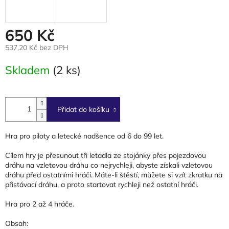
650 Kč
537,20 Kč bez DPH
Měrná
Skladem
(2 ks)
cena:
Přidat do košíku
Hra pro piloty a letecké nadšence od 6 do 99 let.
Cílem hry je přesunout tři letadla ze stojánky přes pojezdovou
dráhu na vzletovou dráhu co nejrychleji, abyste získali vzletovou
dráhu před ostatními hráči.
Máte-li štěstí, můžete si vzít zkratku na
přistávací dráhu, a proto startovat rychleji než ostatní hráči.
Hra pro 2 až 4 hráče.
Obsah: