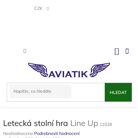
Přejít
na
CZK
obsah
NÁKU
KOŠÍK
HLEDAT
Letecká stolní hra
Line Up
11028
Průměrné
Neohodnoceno
Podrobnosti hodnocení