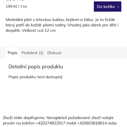
Měrná
199 Kč / 1 ks
Do košíku
cena:
Medvídek pilot s leteckou kuklou, brýlemi a šálou. Je to fešák
který patří do každé pilotní rodiny. Vhodný jako dárek pro děti i
dospělé. Velikost ccá 12 cm
Popis
Podobné (1)
Diskuze
Detailní popis produktu
Popis produktu není dostupný
Z
á
p
a
Zboží stále doplňujeme. Nenajdeteli požadované zboží volejte
t
prosím na telefon +420274822917 mobil +420603818814 nebo